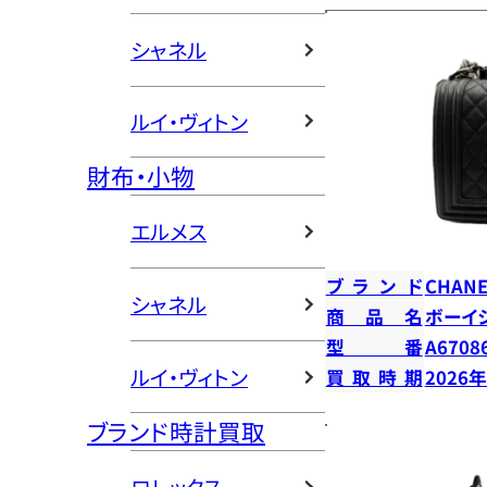
シャネル
ルイ・ヴィトン
財布・小物
エルメス
ブランド
CHANE
シャネル
商品名
ボーイ
型番
A6708
ルイ・ヴィトン
買取時期
2026
ブランド時計買取