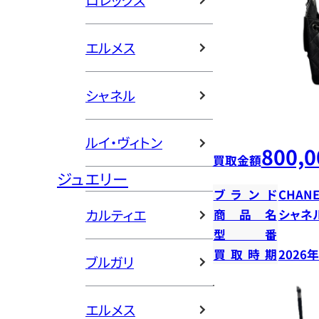
ロレックス
エルメス
シャネル
ルイ・ヴィトン
800,0
買取金額
ジュエリー
ブランド
CHANE
カルティエ
商品名
シャネ
型番
買取時期
2026
ブルガリ
エルメス