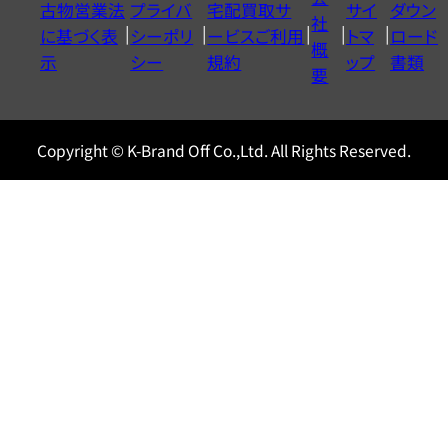
古物営業法
プライバ
宅配買取サ
サイ
ダウン
ヤ
社
に基づく表
シーポリ
ービスご利用
トマ
ロード
ル
概
示
シー
規約
ップ
書類
0120604117
要
Copyright © K-Brand Off Co.,Ltd. All Rights Reserved.