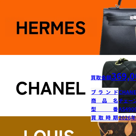
369,0
買取金額
ブランド
CHANE
商品名
チェー
型番
AS490
買取時期
2026