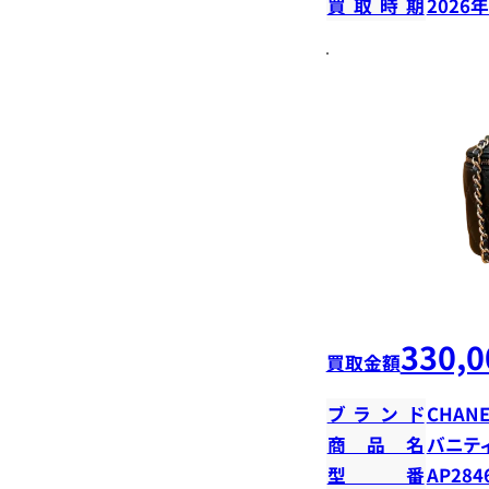
買取時期
2026
330,0
買取金額
ブランド
CHANE
商品名
バニテ
型番
AP284