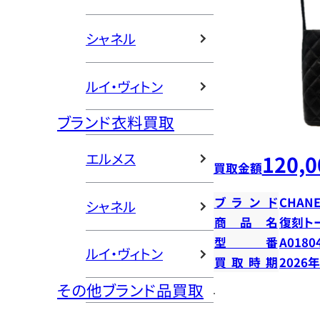
シャネル
ルイ・ヴィトン
ブランド衣料買取
エルメス
120,0
買取金額
ブランド
CHANE
シャネル
商品名
復刻ト
型番
A0180
ルイ・ヴィトン
買取時期
2026
その他ブランド品買取