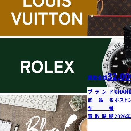
32,00
買取金額
ブランド
CHANE
商品名
ボストン
型番
買取時期
2026