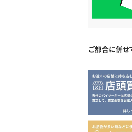
簡
単
査
定
ご都合に併せ