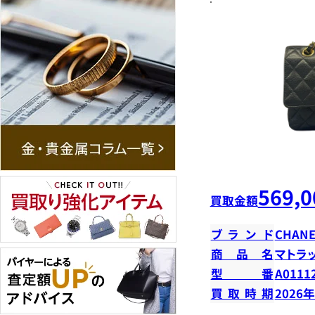
569,0
買取金額
ブランド
CHANE
商品名
マトラ
型番
A0111
買取時期
2026