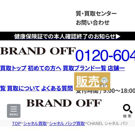
質・買取センター
お問い合わせ
健康保険証での本人確認終了のお知らせ▶
フ
リ
ー
ダ
買取トップ
初めての方へ
買取ブランド一覧
店舗一
イ
販
ヤ
売
覧
買取について
よくある質問
受付時間 / 9:00～18:0
ル
サ
0120604117
イ
ト
TOP
シャネル買取
シャネル バッグ買取
CHANEL シャネル パリ