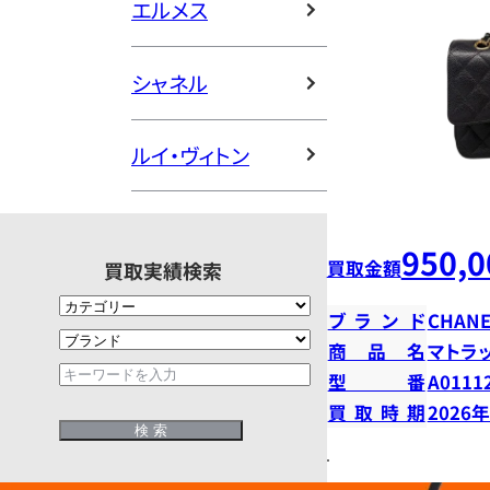
エルメス
シャネル
ルイ・ヴィトン
950,0
買取金額
買取実績検索
ブランド
CHANE
商品名
マトラ
型番
A0111
買取時期
2026