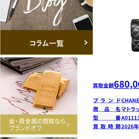
680,0
買取金額
ブランド
CHANE
商品名
マトラ
型番
A0111
買取時期
2026