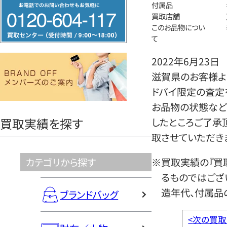
フ
付属品
買取店舗
リ
このお品物につい
ー
て
ダ
2022年6月23日
イ
滋賀県のお客様よ
ヤ
ドバイ限定の査定
ル
お品物の状態など
0120604117
買取実績を探す
したところご了承
取させていただき
カテゴリから探す
※買取実績の『買
るものではござ
造年代、付属品
ブランドバッグ
<
次の買取