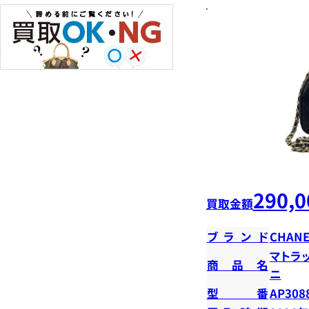
290,0
買取金額
ブランド
CHANE
マトラ
商品名
ニ
型番
AP308