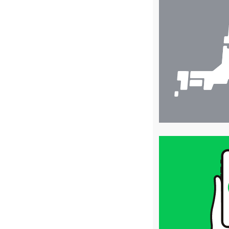
店
舗
検
索
買
取
価
格
は
LINE