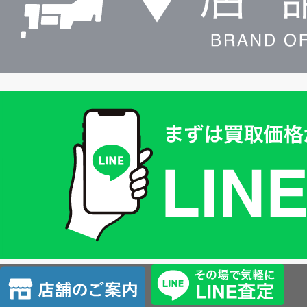
買
取
価
格
は
LINE
簡
単
査
店
定
舗