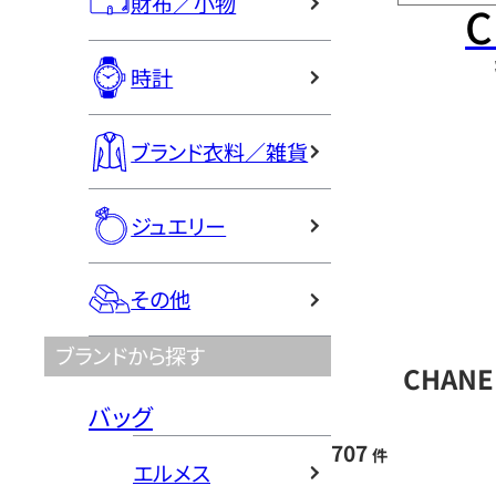
財布／小物
C
時計
ブランド衣料／雑貨
ジュエリー
その他
ブランドから探す
CHAN
バッグ
707
件
エルメス