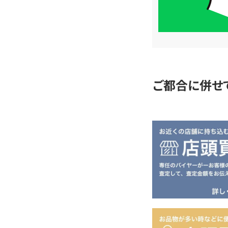
簡
単
査
定
ご都合に併せ