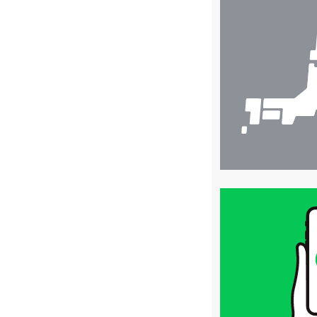
店
舗
検
索
買
取
価
格
は
LINE