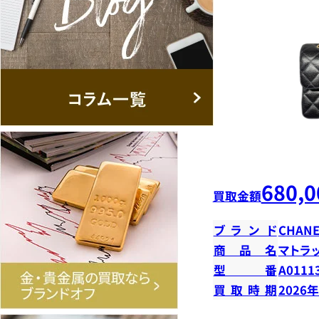
680,0
買取金額
ブランド
CHANE
商品名
マトラ
型番
A0111
買取時期
2026