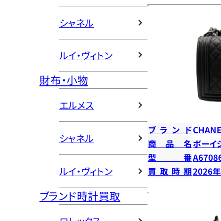
シャネル
ルイ・ヴィトン
財布・小物
エルメス
ブランド
CHANE
シャネル
商品名
ボーイ
型番
A6708
ルイ・ヴィトン
買取時期
2026
ブランド時計買取