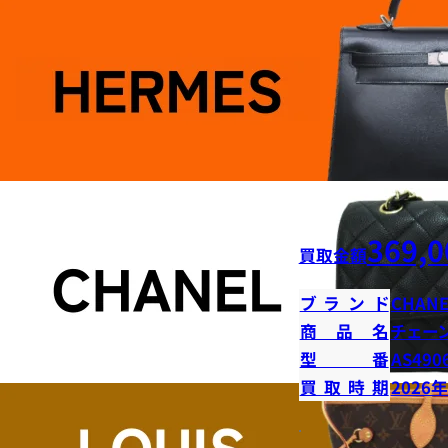
369,0
買取金額
ブランド
CHANE
商品名
チェー
型番
AS490
買取時期
2026