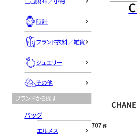
財布／小物
C
時計
ブランド衣料／雑貨
ジュエリー
その他
ブランドから探す
CHAN
バッグ
707
件
エルメス