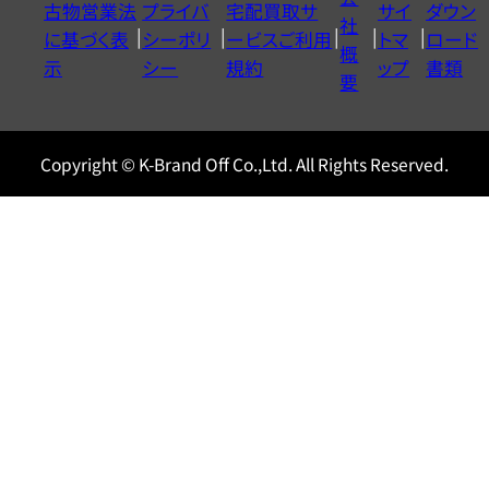
古物営業法
プライバ
宅配買取サ
サイ
ダウン
ヤ
社
に基づく表
シーポリ
ービスご利用
トマ
ロード
ル
概
示
シー
規約
ップ
書類
0120604117
要
Copyright © K-Brand Off Co.,Ltd. All Rights Reserved.