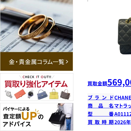
569,0
買取金額
ブランド
CHANE
商品名
マトラ
型番
A0111
買取時期
2026