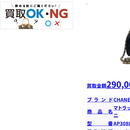
290,0
買取金額
ブランド
CHANE
マトラ
商品名
ニ
型番
AP308