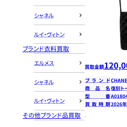
シャネル
ルイ・ヴィトン
ブランド衣料買取
エルメス
120,0
買取金額
ブランド
CHANE
シャネル
商品名
復刻ト
型番
A0180
ルイ・ヴィトン
買取時期
2026
その他ブランド品買取