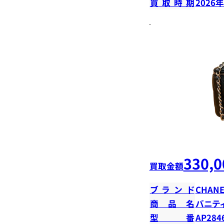
買取時期
2026
330,0
買取金額
ブランド
CHANE
商品名
バニテ
型番
AP284