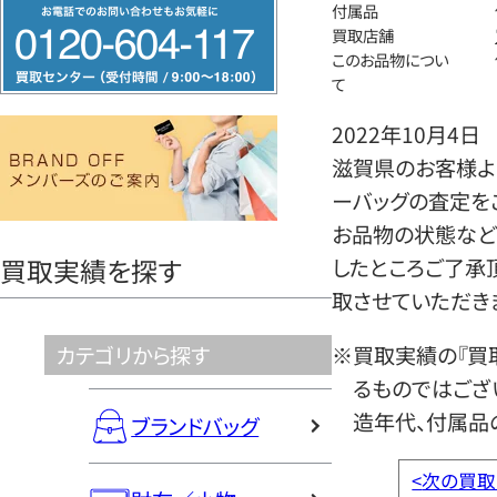
フ
付属品
買取店舗
リ
このお品物につい
ー
て
ダ
2022年10月4日
イ
滋賀県のお客様よ
ヤ
ーバッグの査定を
ル
お品物の状態など
0120604117
買取実績を探す
したところご了承
取させていただき
カテゴリから探す
※買取実績の『買
るものではござ
造年代、付属品
ブランドバッグ
<
次の買取