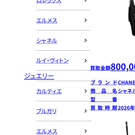
ロレックス
エルメス
シャネル
ルイ・ヴィトン
800,0
買取金額
ジュエリー
ブランド
CHANE
カルティエ
商品名
シャネ
型番
買取時期
2026
ブルガリ
エルメス