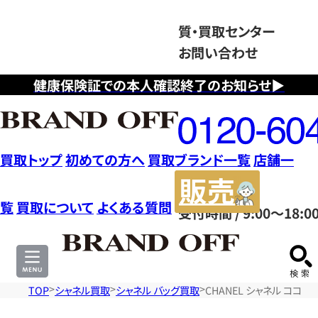
質・買取センター
お問い合わせ
健康保険証での本人確認終了のお知らせ▶
フ
リ
ー
ダ
買取トップ
初めての方へ
買取ブランド一覧
店舗一
イ
販
ヤ
売
覧
買取について
よくある質問
受付時間 / 9:00～18:0
ル
サ
0120604117
イ
ト
TOP
シャネル買取
シャネル バッグ買取
CHANEL シャネル ココ