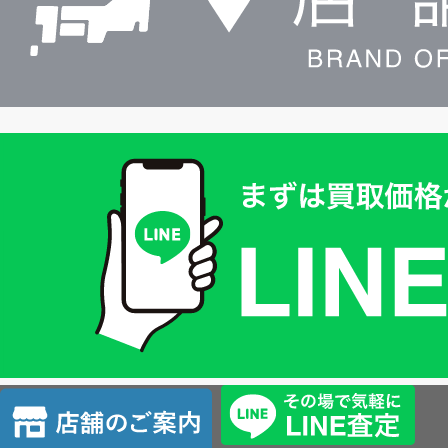
買
取
価
格
は
LINE
簡
単
査
店
定
舗