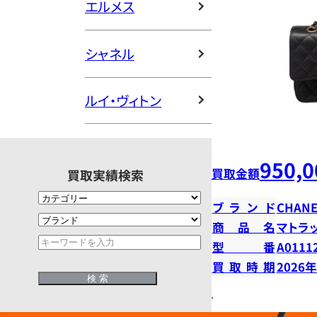
エルメス
シャネル
ルイ・ヴィトン
950,0
買取金額
買取実績検索
ブランド
CHANE
商品名
マトラ
型番
A0111
買取時期
2026