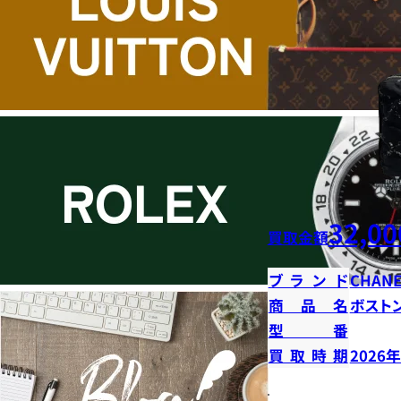
32,00
買取金額
ブランド
CHANE
商品名
ボストン
型番
買取時期
2026