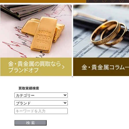
買取実績検索