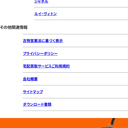
シャネル
ルイ・ヴィトン
その他関連情報
古物営業法に基づく表示
プライバシーポリシー
宅配買取サービスご利用規約
会社概要
サイトマップ
ダウンロード書類