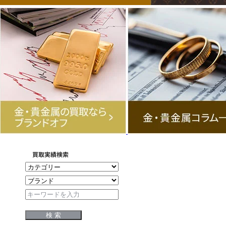
買取実績検索