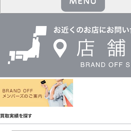
店
舗
検
索
買取実績を探す