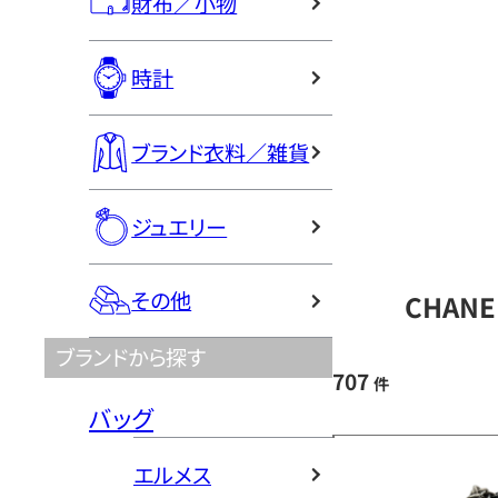
財布／小物
時計
ブランド衣料／雑貨
ジュエリー
その他
CHAN
ブランドから探す
707
件
バッグ
エルメス