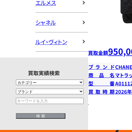
エルメス
シャネル
ルイ・ヴィトン
950,0
買取金額
ブランド
CHANE
買取実績検索
商品名
マトラ
型番
A0111
買取時期
2026