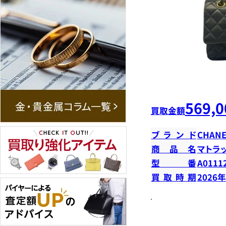
569,0
買取金額
ブランド
CHANE
商品名
マトラ
型番
A0111
買取時期
2026