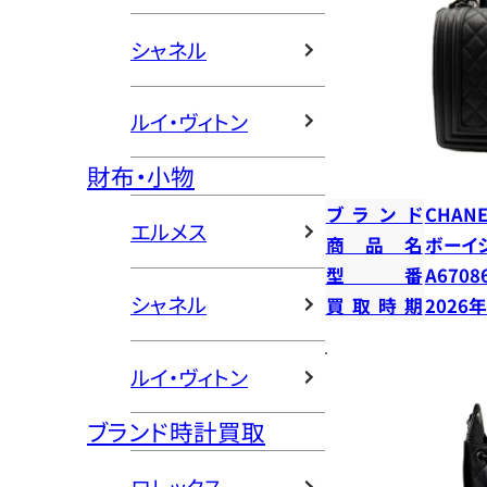
シャネル
ルイ・ヴィトン
財布・小物
ブランド
CHANE
エルメス
商品名
ボーイ
型番
A6708
シャネル
買取時期
2026
ルイ・ヴィトン
ブランド時計買取