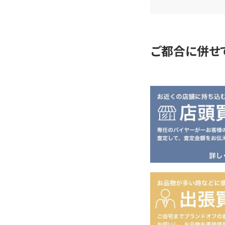
査
定
ご都合に併せ