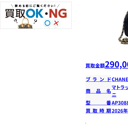
290,0
買取金額
ブランド
CHANE
マトラ
商品名
ニ
型番
AP308
買取時期
2026