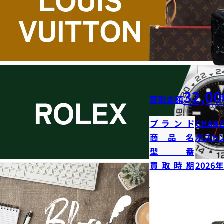
32,00
買取金額
ブランド
CHANE
商品名
ボストン
型番
買取時期
2026