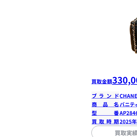
330,0
買取金額
ブランド
CHANE
商品名
バニテ
型番
AP284
買取時期
2025
買取実