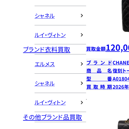
シャネル
ルイ・ヴィトン
120,0
ブランド衣料買取
買取金額
ブランド
CHANE
エルメス
商品名
復刻ト
型番
A0180
シャネル
買取時期
2026
ルイ・ヴィトン
その他ブランド品買取