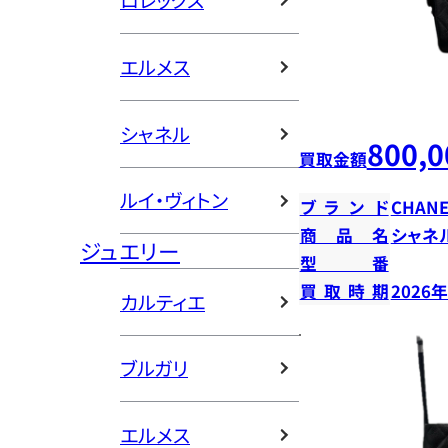
ロレックス
エルメス
シャネル
800,0
買取金額
ルイ・ヴィトン
ブランド
CHANE
商品名
シャネ
ジュエリー
型番
買取時期
2026
カルティエ
ブルガリ
エルメス