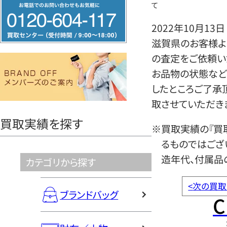
フ
て
リ
2022年10月13日
ー
滋賀県のお客様よ
ダ
の査定をご依頼い
イ
お品物の状態など
ヤ
したところご了承
ル
取させていただき
0120604117
買取実績を探す
※買取実績の『買
るものではござ
造年代、付属品
カテゴリから探す
<
次の買取
ブランドバッグ
C