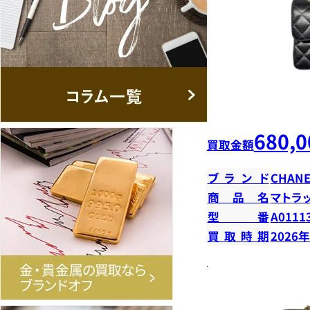
680,0
買取金額
ブランド
CHANE
商品名
マトラ
型番
A0111
買取時期
2026