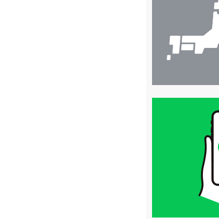
検
索
買
取
価
格
は
LINE
簡
単