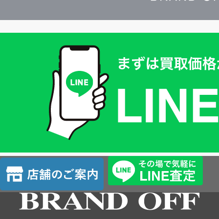
買
取
価
格
は
LINE
簡
単
査
店
定
舗
の
ご