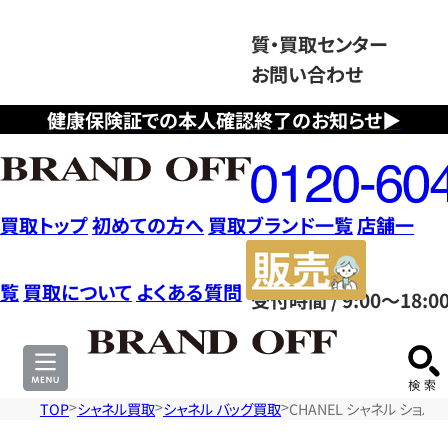
質・買取センター
お問い合わせ
健康保険証での本人確認終了のお知らせ▶
フ
リ
ー
ダ
買取トップ
初めての方へ
買取ブランド一覧
店舗一
イ
販
ヤ
売
覧
買取について
よくある質問
受付時間 / 9:00～18:0
ル
サ
0120604117
イ
ト
TOP
シャネル買取
シャネル バッグ買取
CHANEL シャネル ショ