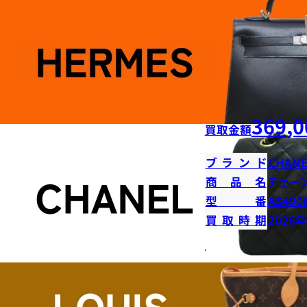
369,0
買取金額
ブランド
CHANE
商品名
チェー
型番
AS490
買取時期
2026