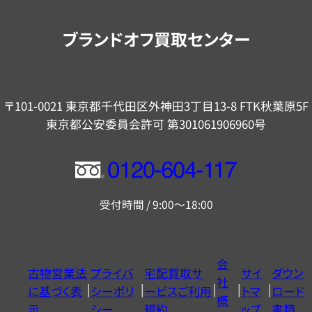
案
内
ブランドオフ買取センター
〒101-0021 東京都千代田区外神田3丁目13-8 FTK秋葉原5F
東京都公安委員会許可 第301061906960号
フ
リ
受付時間 / 9:00～18:00
ー
ダ
イ
会
古物営業法
プライバ
宅配買取サ
サイ
ダウン
ヤ
社
に基づく表
シーポリ
ービスご利用
トマ
ロード
ル
概
示
シー
規約
ップ
書類