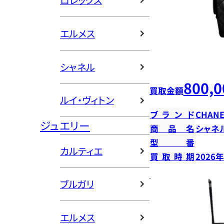
ロレックス
エルメス
シャネル
800,0
買取金額
ルイ・ヴィトン
ブランド
CHANE
ジュエリー
商品名
シャネ
型番
カルティエ
買取時期
2026
ブルガリ
エルメス