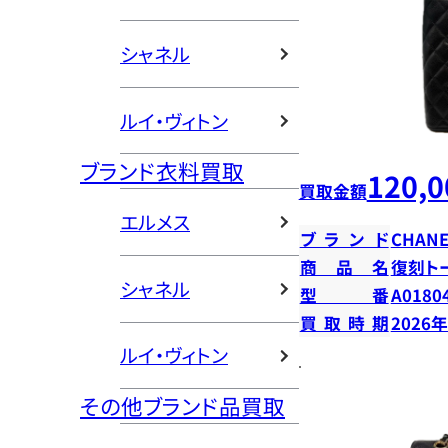
シャネル
ルイ・ヴィトン
ブランド衣料買取
120,0
買取金額
エルメス
ブランド
CHANE
商品名
復刻ト
シャネル
型番
A0180
買取時期
2026
ルイ・ヴィトン
その他ブランド品買取