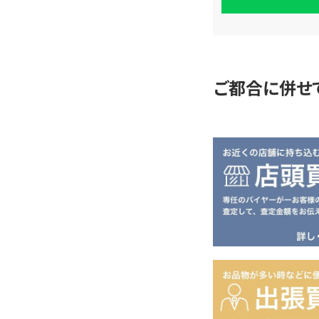
査
定
ご都合に併せ