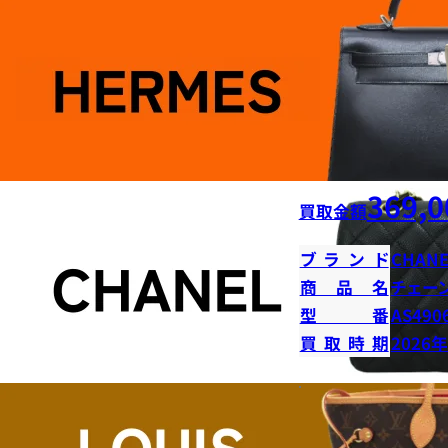
369,0
買取金額
ブランド
CHANE
商品名
チェー
型番
AS490
買取時期
2026