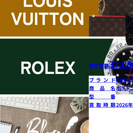
32,00
買取金額
ブランド
CHANE
商品名
ボストン
型番
買取時期
2026