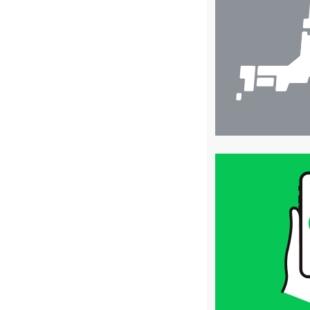
検
索
買
取
価
格
は
LINE
簡
単