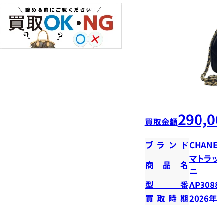
290,0
買取金額
ブランド
CHANE
マトラ
商品名
ニ
型番
AP308
買取時期
2026