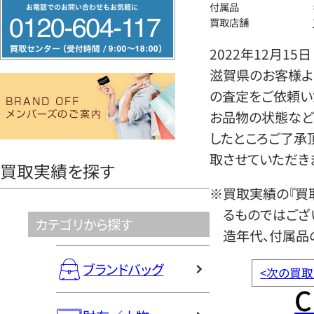
フ
付属品
買取店舗
リ
ー
2022年12月15日
ダ
滋賀県のお客様よ
イ
の査定をご依頼い
ヤ
お品物の状態など
ル
したところご了承
0120604117
取させていただき
買取実績を探す
※買取実績の『買
るものではござ
カテゴリから探す
造年代、付属品
ブランドバッグ
<
次の買取
C