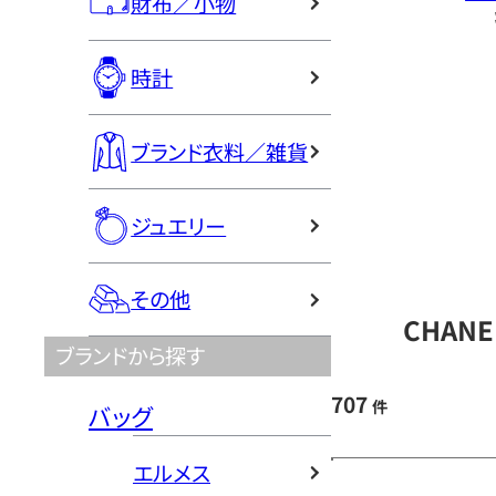
財布／小物
時計
ブランド衣料／雑貨
ジュエリー
その他
CHAN
ブランドから探す
707
件
バッグ
エルメス