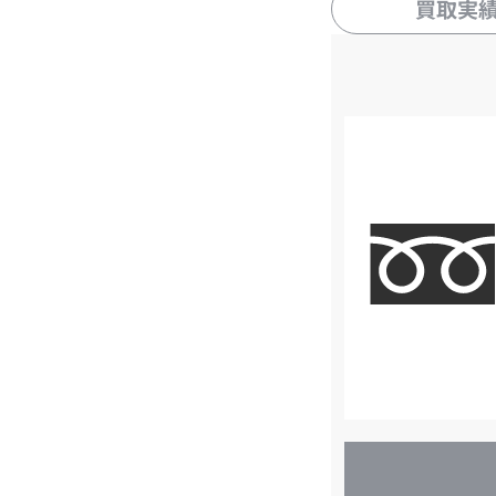
買取実
店
舗