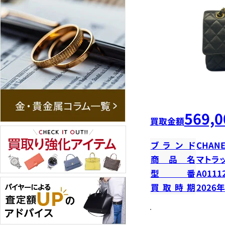
569,0
買取金額
ブランド
CHANE
商品名
マトラ
型番
A0111
買取時期
2026