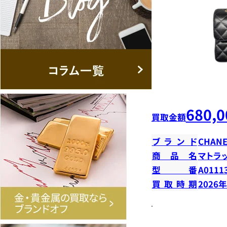
680,0
買取金額
ブランド
CHANE
商品名
マトラ
型番
A0111
買取時期
2026