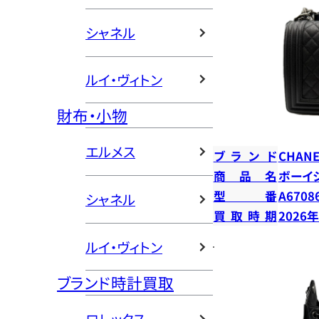
シャネル
ルイ・ヴィトン
財布・小物
エルメス
ブランド
CHANE
商品名
ボーイ
型番
A6708
シャネル
買取時期
2026
ルイ・ヴィトン
ブランド時計買取