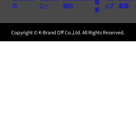
ル
概
示
シー
規約
ップ
書類
0120604117
要
Copyright © K-Brand Off Co.,Ltd. All Rights Reserved.