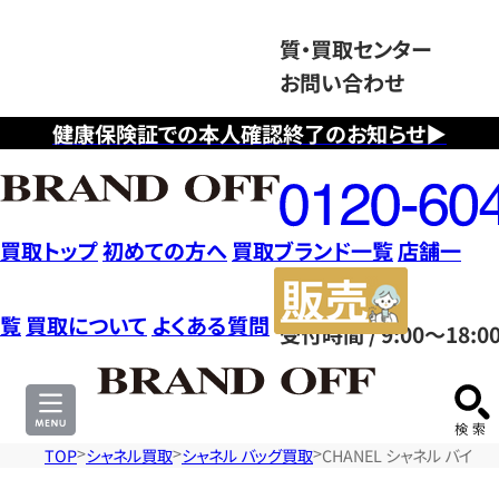
質・買取センター
お問い合わせ
健康保険証での本人確認終了のお知らせ▶
フ
リ
ー
ダ
買取トップ
初めての方へ
買取ブランド一覧
店舗一
イ
販
ヤ
売
覧
買取について
よくある質問
受付時間 / 9:00～18:0
ル
サ
0120604117
イ
ト
TOP
シャネル買取
シャネル バッグ買取
CHANEL シャネル バイ