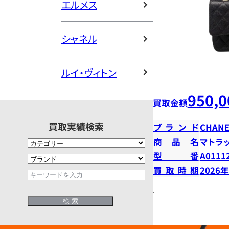
エルメス
シャネル
ルイ・ヴィトン
950,0
買取金額
買取実績検索
ブランド
CHANE
商品名
マトラ
型番
A0111
買取時期
2026