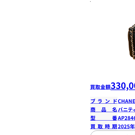
330,0
買取金額
ブランド
CHANE
商品名
バニテ
型番
AP284
買取時期
2025