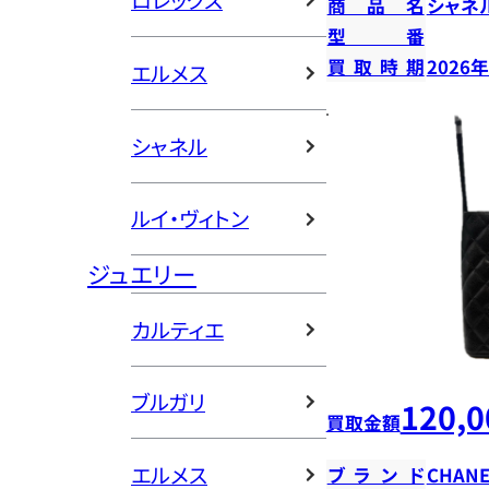
ロレックス
商品名
シャネ
型番
買取時期
2026
エルメス
シャネル
ルイ・ヴィトン
ジュエリー
カルティエ
ブルガリ
120,0
買取金額
エルメス
ブランド
CHANE