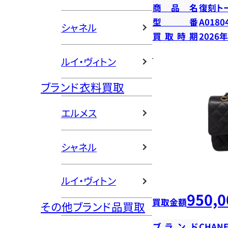
商品名
復刻ト
型番
A0180
シャネル
買取時期
2026
ルイ・ヴィトン
ブランド衣料買取
エルメス
シャネル
ルイ・ヴィトン
950,0
買取金額
その他ブランド品買取
ブランド
CHANE