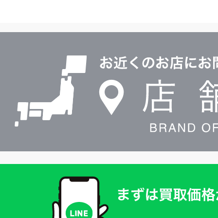
イ
ヤ
ル
店
0120604117
舗
検
索
買
取
価
格