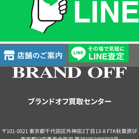
は
LINE
簡
単
査
店
定
舗
の
ご
案
内
ブランドオフ買取センター
〒101-0021 東京都千代田区外神田3丁目13-8 FTK秋葉原5F