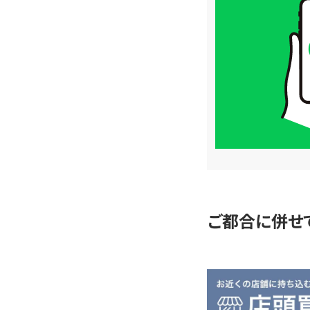
取
価
格
は
LINE
簡
単
査
定
ご都合に併せ