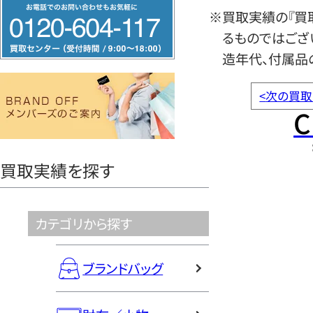
フ
※買取実績の『買
リ
るものではござ
ー
造年代、付属品
ダ
イ
<
次の買取
ヤ
C
ル
0120604117
買取実績を探す
カテゴリから探す
ブランドバッグ