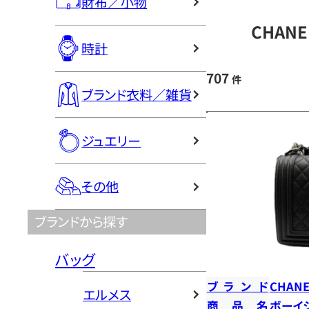
財布／小物
CHAN
時計
707
件
ブランド衣料／雑貨
ジュエリー
その他
ブランドから探す
バッグ
ブランド
CHANE
エルメス
商品名
ボーイ