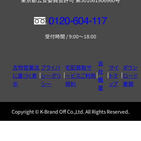
東京都公安委員会許可 第301061906960号
フ
リ
受付時間 / 9:00～18:00
ー
ダ
イ
会
古物営業法
プライバ
宅配買取サ
サイ
ダウン
ヤ
社
に基づく表
シーポリ
ービスご利用
トマ
ロード
ル
概
示
シー
規約
ップ
書類
0120604117
要
Copyright © K-Brand Off Co.,Ltd. All Rights Reserved.