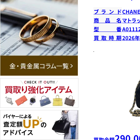
ブランド
CHANE
商品名
マトラ
型番
A0111
買取時期
2026
290,0
買取金額