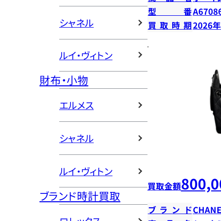
型番
A6708
シャネル
買取時期
2026
ルイ・ヴィトン
財布・小物
エルメス
シャネル
ルイ・ヴィトン
800,0
買取金額
ブランド時計買取
ブランド
CHANE