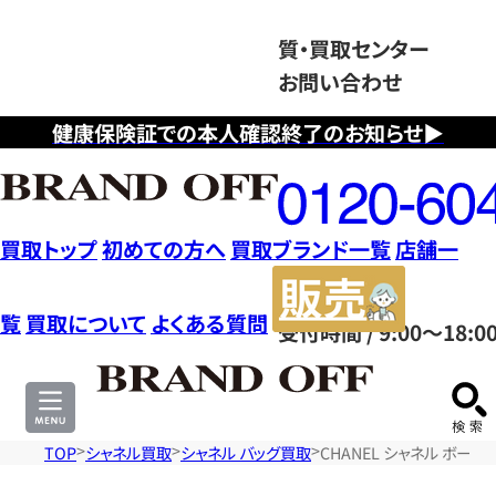
質・買取センター
お問い合わせ
健康保険証での本人確認終了のお知らせ▶
フ
リ
ー
ダ
買取トップ
初めての方へ
買取ブランド一覧
店舗一
イ
販
ヤ
売
覧
買取について
よくある質問
受付時間 / 9:00～18:0
ル
サ
0120604117
イ
ト
TOP
シャネル買取
シャネル バッグ買取
CHANEL シャネル ボーイ