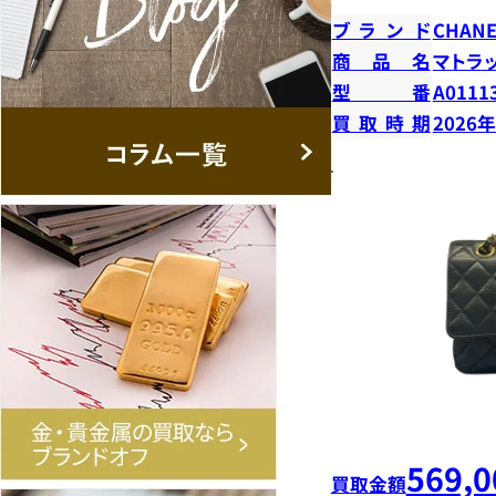
ブランド
CHANE
商品名
マトラ
型番
A0111
買取時期
2026
569,0
買取金額