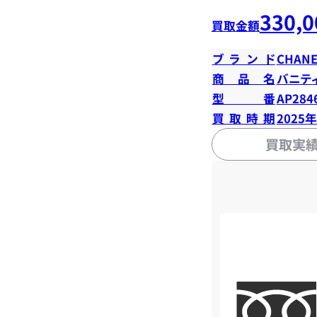
330,0
買取金額
ブランド
CHANE
商品名
バニテ
型番
AP284
買取時期
2025
買取実