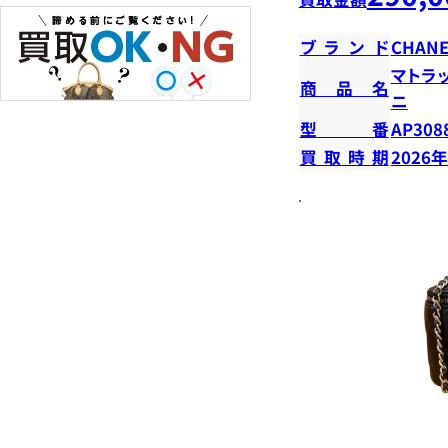
ブランド
CHANE
マトラ
商品名
ニ
型番
AP308
買取時期
2026