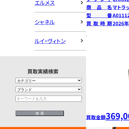
エルメス
商品名
マトラ
型番
A0111
シャネル
買取時期
2026
ルイ・ヴィトン
買取実績検索
369,0
買取金額