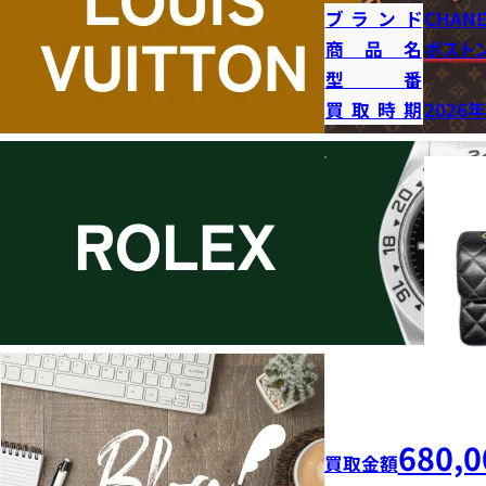
ブランド
CHANE
商品名
ボストン
型番
買取時期
2026
680,0
買取金額