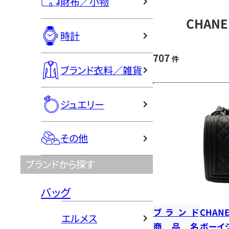
財布／小物
CHAN
時計
707
件
ブランド衣料／雑貨
ジュエリー
その他
ブランドから探す
バッグ
ブランド
CHANE
エルメス
商品名
ボーイ