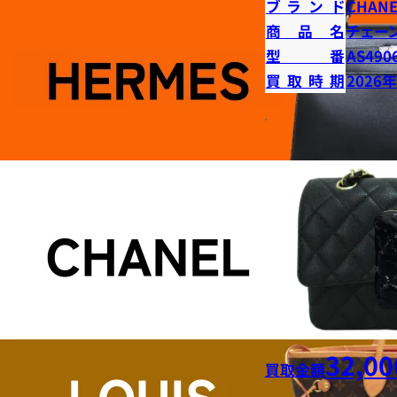
ブランド
CHANE
商品名
チェー
型番
AS490
買取時期
2026
32,00
買取金額