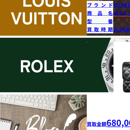
ブランド
CHANE
商品名
ボストン
型番
買取時期
2026
680,0
買取金額