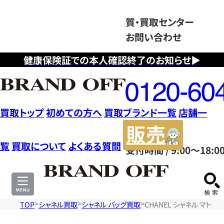
質・買取センター
お問い合わせ
健康保険証での本人確認終了のお知らせ▶
フ
リ
ー
ダ
買取トップ
初めての方へ
買取ブランド一覧
店舗一
イ
販
ヤ
売
覧
買取について
よくある質問
受付時間 / 9:00～18:0
ル
サ
0120604117
イ
ト
TOP
シャネル買取
シャネル バッグ買取
CHANEL シャネル マトラ