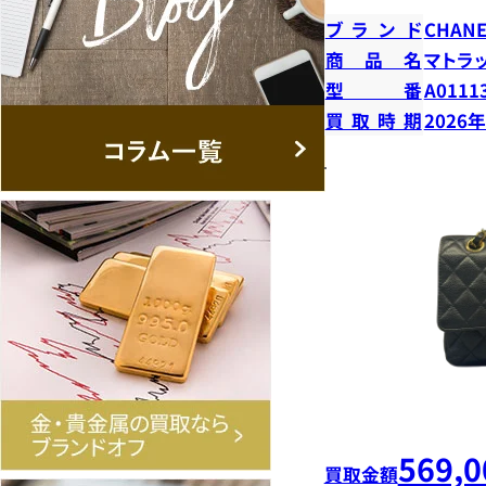
ブランド
CHANE
商品名
マトラ
型番
A0111
買取時期
2026
569,0
買取金額