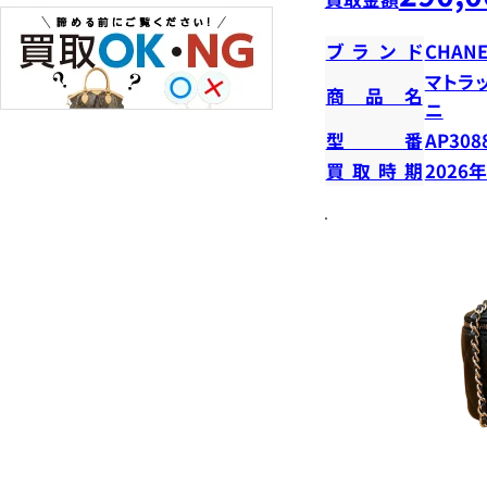
ブランド
CHANE
マトラ
商品名
ニ
型番
AP308
買取時期
2026