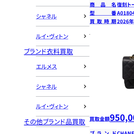
商品名
復刻ト
型番
A0180
シャネル
買取時期
2026
ルイ・ヴィトン
ブランド衣料買取
エルメス
シャネル
ルイ・ヴィトン
950,0
買取金額
その他ブランド品買取
ブランド
CHANE