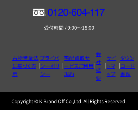
フ
リ
受付時間 / 9:00～18:00
ー
ダ
イ
会
古物営業法
プライバ
宅配買取サ
サイ
ダウン
ヤ
社
に基づく表
シーポリ
ービスご利用
トマ
ロード
ル
概
示
シー
規約
ップ
書類
0120604117
要
Copyright © K-Brand Off Co.,Ltd. All Rights Reserved.