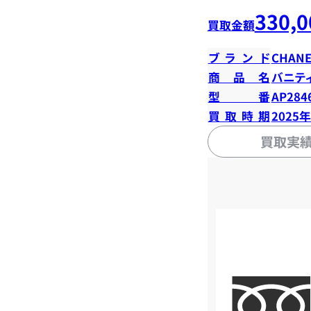
330,0
買取金額
ブランド
CHANE
商品名
バニテ
型番
AP284
買取時期
2025
買取実