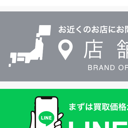
ヤ
ル
店
0120604117
舗
検
索
買
取
価
格
は