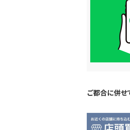
取
価
格
は
LINE
簡
単
査
定
ご都合に併せ