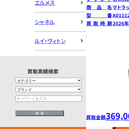
エルメス
商品名
マトラ
型番
A0111
シャネル
買取時期
2026
ルイ・ヴィトン
買取実績検索
369,0
買取金額