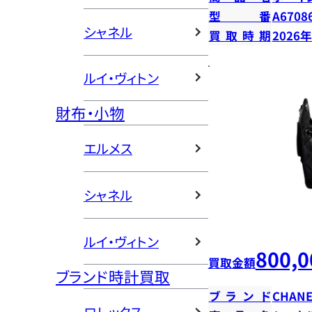
型番
A6708
シャネル
買取時期
2026
ルイ・ヴィトン
財布・小物
エルメス
シャネル
ルイ・ヴィトン
800,0
買取金額
ブランド時計買取
ブランド
CHANE