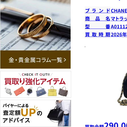
ブランド
CHANE
商品名
マトラ
型番
A0111
買取時期
2026
290,0
買取金額