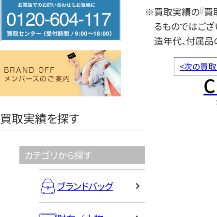
フ
※買取実績の『買
リ
るものではござ
ー
造年代、付属品
ダ
イ
<
次の買取
ヤ
C
ル
0120604117
買取実績を探す
カテゴリから探す
ブランドバッグ