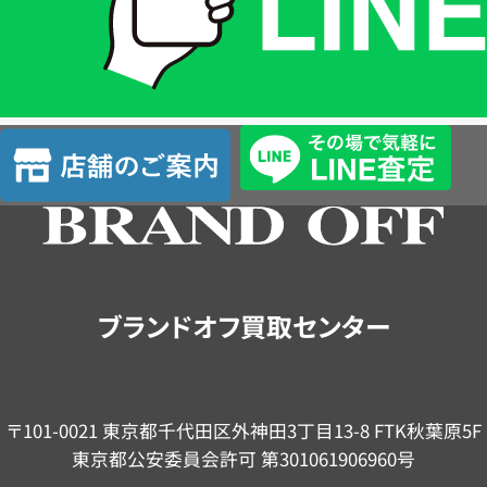
LINE
簡
単
査
店
定
舗
の
ご
案
内
ブランドオフ買取センター
〒101-0021 東京都千代田区外神田3丁目13-8 FTK秋葉原5F
東京都公安委員会許可 第301061906960号