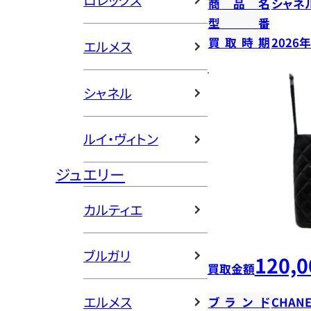
ロレックス
商品名
シャネ
型番
買取時期
2026
エルメス
シャネル
ルイ・ヴィトン
ジュエリー
カルティエ
ブルガリ
120,0
買取金額
エルメス
ブランド
CHANE