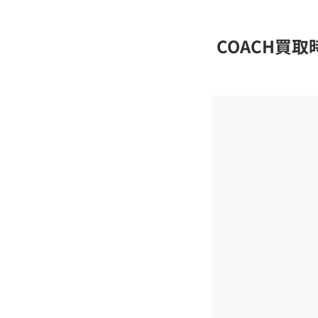
COACH買