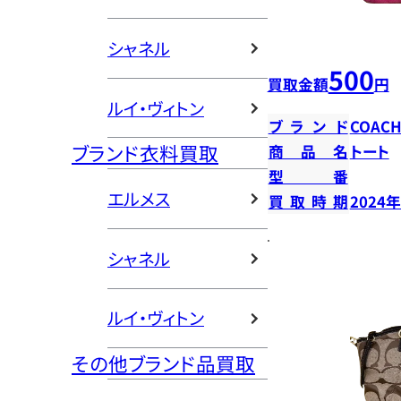
シャネル
500
買取金額
円
ルイ・ヴィトン
ブランド
COAC
ブランド衣料買取
商品名
トート
型番
エルメス
買取時期
2024
シャネル
ルイ・ヴィトン
その他ブランド品買取