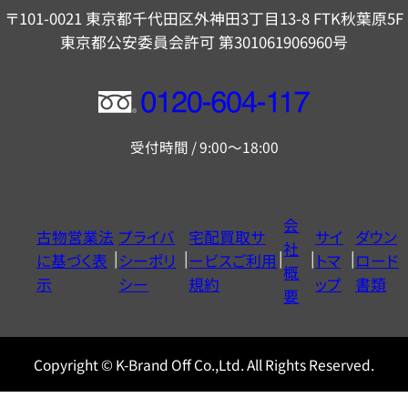
〒101-0021 東京都千代田区外神田3丁目13-8 FTK秋葉原5F
東京都公安委員会許可 第301061906960号
フ
リ
受付時間 / 9:00～18:00
ー
ダ
イ
会
古物営業法
プライバ
宅配買取サ
サイ
ダウン
ヤ
社
に基づく表
シーポリ
ービスご利用
トマ
ロード
ル
概
示
シー
規約
ップ
書類
0120604117
要
Copyright © K-Brand Off Co.,Ltd. All Rights Reserved.