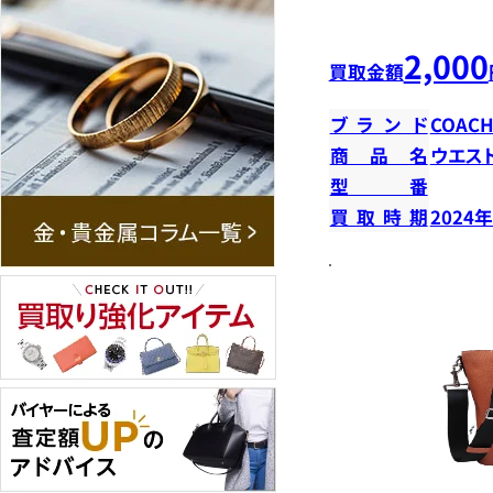
2,000
買取金額
ブランド
COAC
商品名
ウエス
型番
買取時期
2024