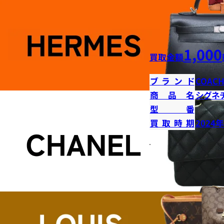
1,000
買取金額
ブランド
COAC
商品名
シグネ
型番
買取時期
2024