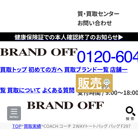
質・買取センター
お問い合わせ
健康保険証での本人確認終了のお知らせ▶
フ
リ
ー
ダ
買取トップ
初めての方へ
買取ブランド一覧
店舗一
イ
販
ヤ
売
覧
買取について
よくある質問
受付時間 / 9:00～18:0
ル
サ
0120604117
イ
ト
TOP
買取実績
COACH コーチ ２WAYトートバッグ バッグ F2970