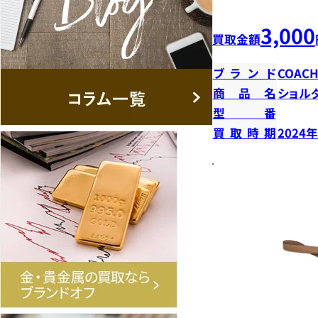
3,000
買取金額
ブランド
COAC
商品名
ショル
型番
買取時期
2024