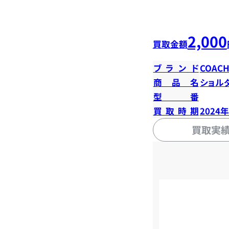
2,000
買取金額
ブランド
COAC
商品名
ショル
型番
買取時期
2024
買取実