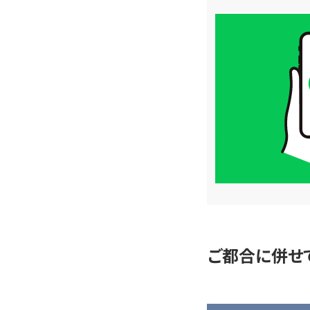
買
取
価
格
は
LINE
簡
単
査
定
ご都合に併せ