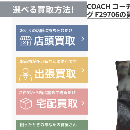
COACH コー
選べる買取方法!
グ F29706