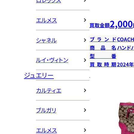
ロレックス
エルメス
2,000
買取金額
ブランド
COAC
シャネル
商品名
ハンド
型番
ルイ・ヴィトン
買取時期
2024
ジュエリー
カルティエ
ブルガリ
エルメス