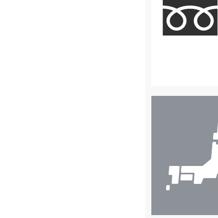
店
舗
検
索