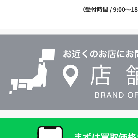
ダ
（受付時間 / 9:00～18
イ
ヤ
ル
店
0120604117
舗
検
索
買
取