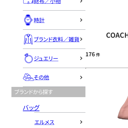
財布／小物
時計
COAC
ブランド衣料／雑貨
176
件
ジュエリー
その他
ブランドから探す
バッグ
エルメス