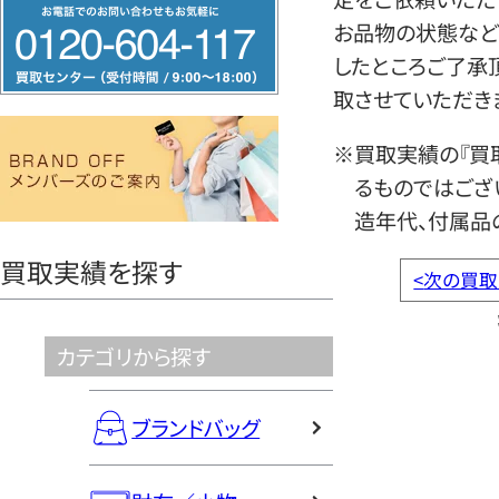
フ
お品物の状態など
リ
したところご了承
ー
取させていただき
ダ
イ
※買取実績の『買
ヤ
るものではござ
ル
造年代、付属品
0120604117
買取実績を探す
<
次の買取
カテゴリから探す
ブランドバッグ