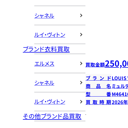
シャネル
ルイ・ヴィトン
ブランド衣料買取
250,0
エルメス
買取金額
ブランド
LOUIS
シャネル
商品名
ミュル
型番
M4641
ルイ・ヴィトン
買取時期
2026
その他ブランド品買取