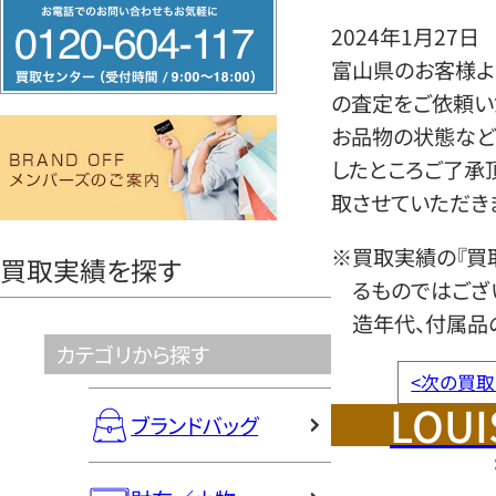
フ
2024年1月27日
リ
富山県のお客様より
ー
の査定をご依頼い
ダ
お品物の状態など
イ
したところご了承
ヤ
取させていただき
ル
0120604117
※買取実績の『買
買取実績を探す
るものではござ
造年代、付属品
カテゴリから探す
<
次の買取
LOUI
ブランドバッグ