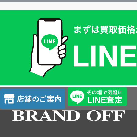
買
取
価
格
は
LINE
簡
単
査
店
定
舗
の
ご
案