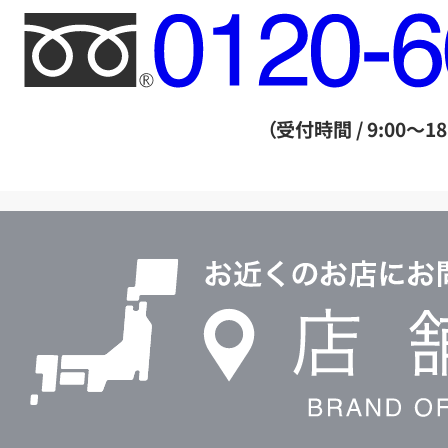
フ
リ
ー
ダ
（受付時間 / 9:00～18
イ
ヤ
ル
店
0120604117
舗
検
索