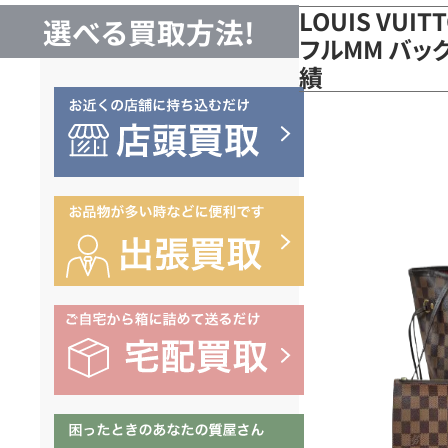
LOUIS VUI
選べる買取方法!
フルMM バッグ
績