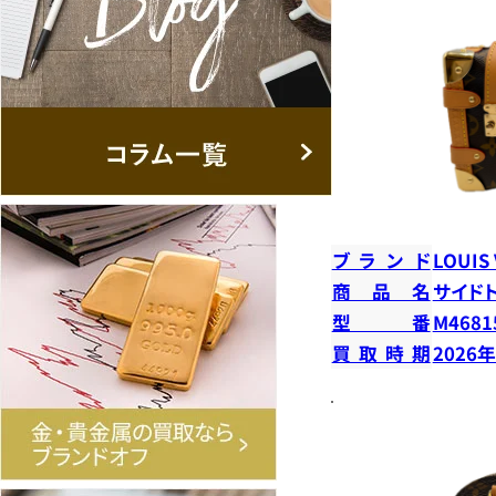
ブランド
LOUIS
商品名
サイド
型番
M4681
買取時期
2026