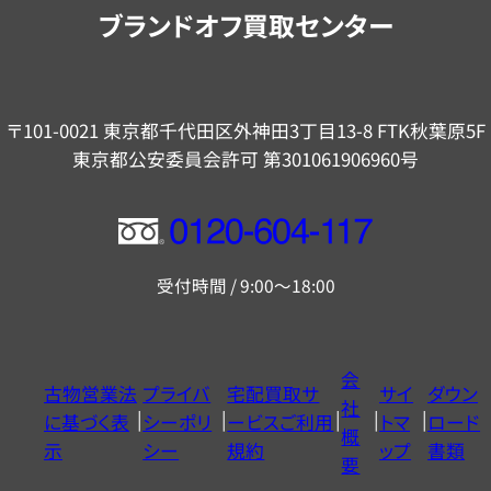
内
ブランドオフ買取センター
〒101-0021 東京都千代田区外神田3丁目13-8 FTK秋葉原5F
東京都公安委員会許可 第301061906960号
フ
リ
受付時間 / 9:00～18:00
ー
ダ
イ
会
古物営業法
プライバ
宅配買取サ
サイ
ダウン
ヤ
社
に基づく表
シーポリ
ービスご利用
トマ
ロード
ル
概
示
シー
規約
ップ
書類
0120604117
要