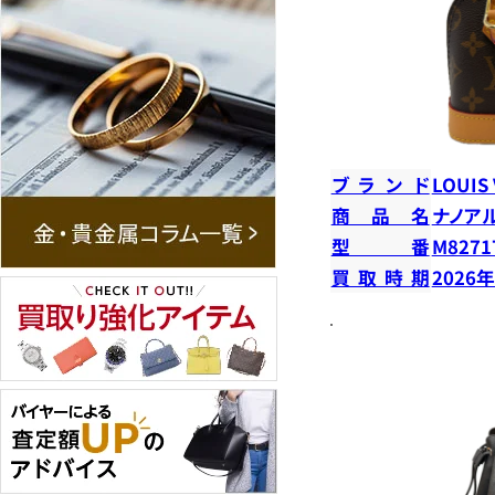
ブランド
LOUIS
商品名
ナノア
型番
M8271
買取時期
2026