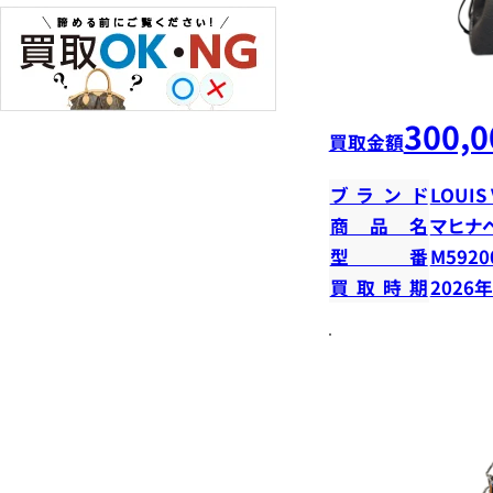
300,0
買取金額
ブランド
LOUIS
商品名
マヒナ
型番
M5920
買取時期
2026