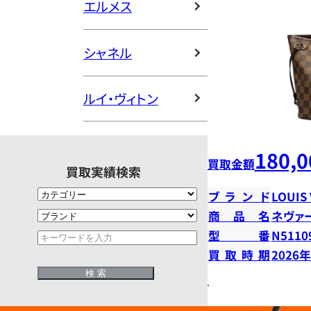
エルメス
シャネル
ルイ・ヴィトン
180,0
買取金額
買取実績検索
ブランド
LOUIS
商品名
ネヴァ
型番
N5110
買取時期
2026