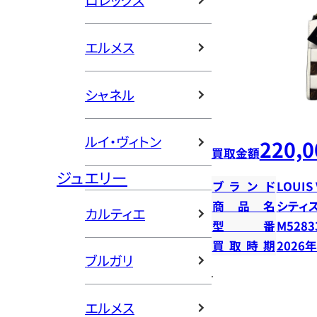
ロレックス
エルメス
シャネル
ルイ・ヴィトン
220,0
買取金額
ジュエリー
ブランド
LOUIS
商品名
シティ
カルティエ
型番
M5283
買取時期
2026
ブルガリ
エルメス