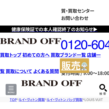
質・買取センター
お問い合わせ
健康保険証での本人確認終了のお知らせ▶
フ
リ
ー
ダ
買取トップ
初めての方へ
買取ブランド一覧
店舗一
イ
販
ヤ
売
覧
買取について
よくある質問
受付時間 / 9:00～18:0
ル
サ
0120604117
イ
ト
TOP
ルイ・ヴィトン買取
ルイ・ヴィトン バッグ買取
LOUIS VUIT