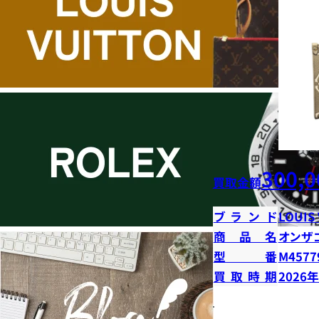
300,0
買取金額
ブランド
LOUIS
商品名
オンザ
型番
M4577
買取時期
2026