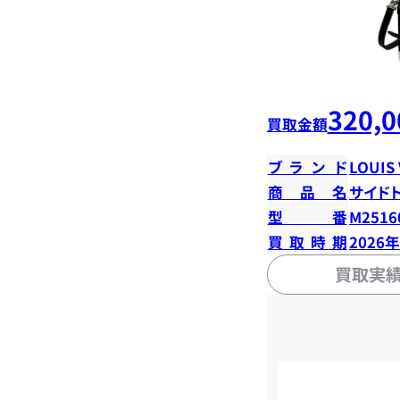
320,0
買取金額
ブランド
LOUIS
商品名
サイド
型番
M2516
買取時期
2026
買取実