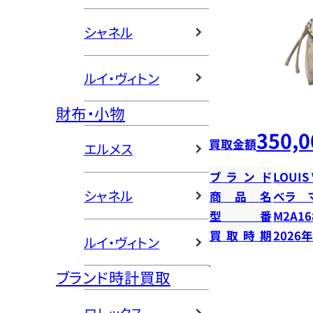
シャネル
ルイ・ヴィトン
財布・小物
350,0
買取金額
エルメス
ブランド
LOUIS
シャネル
商品名
ベラ 
型番
M2A16
買取時期
2026
ルイ・ヴィトン
ブランド時計買取