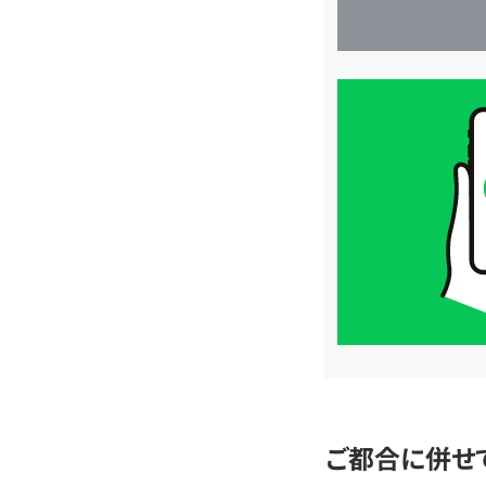
買
取
価
格
は
LINE
簡
単
査
定
ご都合に併せ