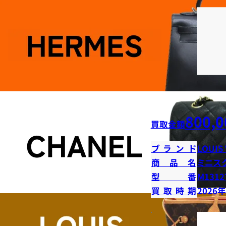
800,0
買取金額
ブランド
LOUIS
商品名
ミニス
型番
M1312
買取時期
2026