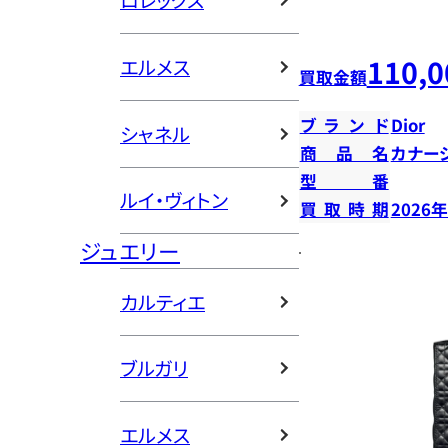
ロレックス
110,0
エルメス
買取金額
ブランド
Dior
シャネル
商品名
カナー
型番
ルイ・ヴィトン
買取時期
2026
ジュエリー
カルティエ
ブルガリ
エルメス