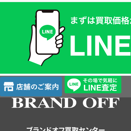
買
取
価
格
は
LINE
簡
単
査
店
定
舗
の
ご
案
内
ブランドオフ買取センター