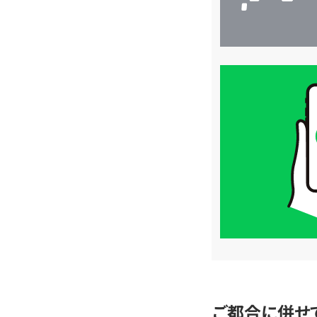
買
取
価
格
は
LINE
簡
単
査
定
ご都合に併せ