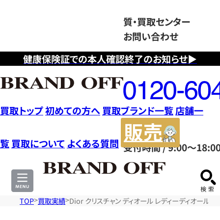
質・買取センター
お問い合わせ
健康保険証での本人確認終了のお知らせ▶
フ
リ
ー
ダ
買取トップ
初めての方へ
買取ブランド一覧
店舗一
イ
販
ヤ
売
覧
買取について
よくある質問
受付時間 / 9:00～18:0
ル
サ
0120604117
イ
ト
TOP
買取実績
Dior クリスチャン ディオール レディーディオール 