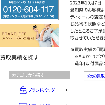
フ
2023年10月7日
リ
愛知県のお客様より
ー
ディオールの査定
ダ
お品物の状態など
イ
したところご了承
ヤ
取させていただき
ル
※買取実績の『買
0120604117
るものではござ
買取実績を探す
造年代、付属品
カテゴリから探す
<
次の買取
ブランドバッグ