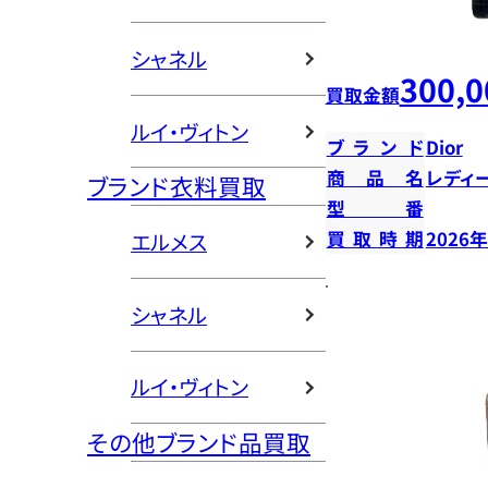
シャネル
300,0
買取金額
ルイ・ヴィトン
ブランド
Dior
商品名
レディ
ブランド衣料買取
型番
買取時期
2026
エルメス
シャネル
ルイ・ヴィトン
その他ブランド品買取