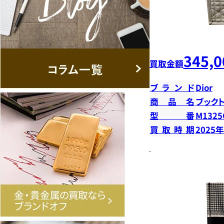
345,0
買取金額
ブランド
Dior
商品名
ブック
型番
M132
買取時期
2025