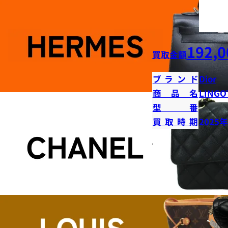
192,0
買取金額
ブランド
Dior
商品名
LINGO
型番
買取時期
2025