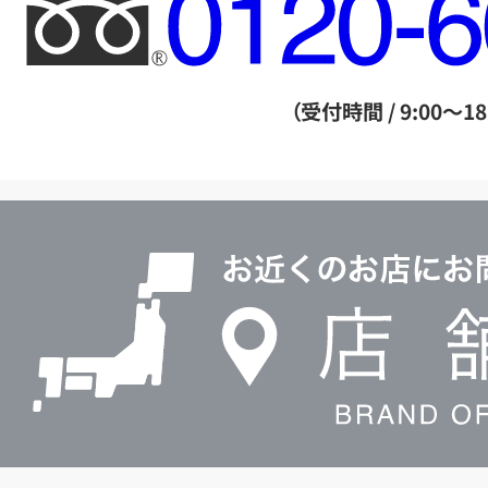
フ
リ
ー
ダ
（受付時間 / 9:00～18
イ
ヤ
ル
店
0120604117
舗
検
索