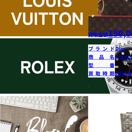
150,0
買取金額
ブランド
Dior
商品名
ショル
型番
買取時期
2025