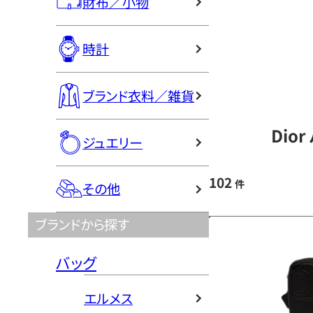
財布／小物
時計
ブランド衣料／雑貨
Dio
ジュエリー
102
件
その他
ブランドから探す
バッグ
エルメス