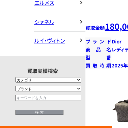
エルメス
シャネル
180,0
買取金額
ルイ・ヴィトン
ブランド
Dior
商品名
レディ
型番
買取時期
2025
買取実績検索