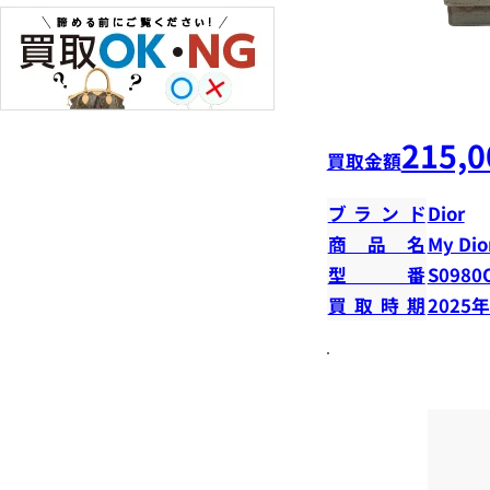
215,0
買取金額
ブランド
Dior
商品名
My Dior
型番
S0980
買取時期
2025