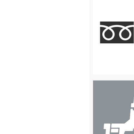
店
舗
検
索