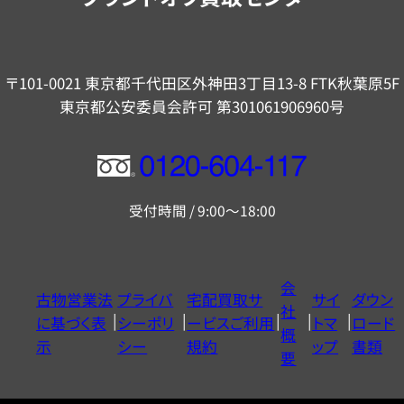
〒101-0021 東京都千代田区外神田3丁目13-8 FTK秋葉原5F
東京都公安委員会許可 第301061906960号
フ
リ
受付時間 / 9:00～18:00
ー
ダ
イ
会
古物営業法
プライバ
宅配買取サ
サイ
ダウン
ヤ
社
に基づく表
シーポリ
ービスご利用
トマ
ロード
ル
概
示
シー
規約
ップ
書類
0120604117
要