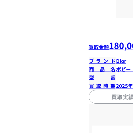
180,0
買取金額
ブランド
Dior
商品名
ボビー
型番
買取時期
2025
買取実