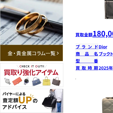
180,0
買取金額
ブランド
Dior
商品名
ブック
型番
買取時期
2025