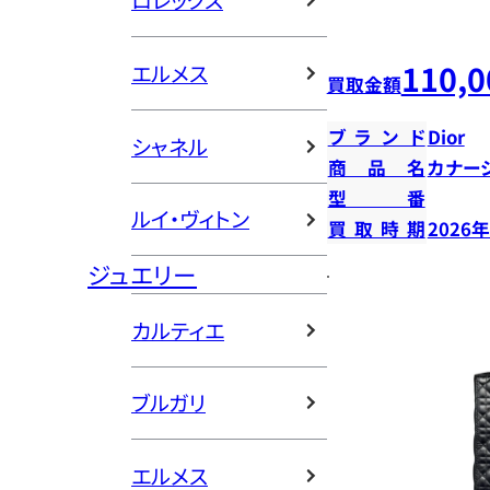
ロレックス
110,0
エルメス
買取金額
ブランド
Dior
シャネル
商品名
カナー
型番
ルイ・ヴィトン
買取時期
2026
ジュエリー
カルティエ
ブルガリ
エルメス