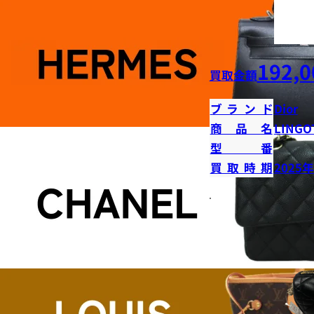
192,0
買取金額
ブランド
Dior
商品名
LINGO
型番
買取時期
2025