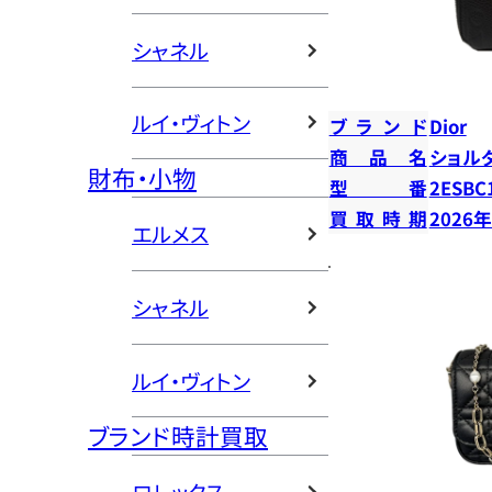
シャネル
ルイ・ヴィトン
ブランド
Dior
商品名
ショル
財布・小物
型番
2ESBC
買取時期
2026
エルメス
シャネル
ルイ・ヴィトン
ブランド時計買取