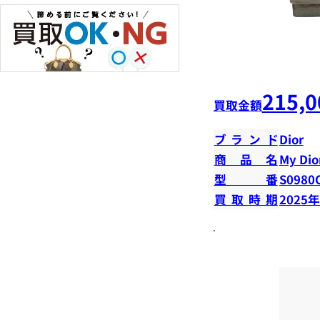
215,0
買取金額
ブランド
Dior
商品名
My Dior
型番
S0980
買取時期
2025