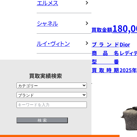
エルメス
シャネル
180,0
買取金額
ルイ・ヴィトン
ブランド
Dior
商品名
レディ
型番
買取時期
2025
買取実績検索