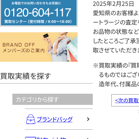
フ
2025年2月25日
リ
愛知県のお客様より
ー
ートラージの査定
ダ
お品物の状態など
イ
したところご了承
ヤ
取させていただき
ル
※買取実績の『買
0120604117
るものではござ
買取実績を探す
造年代、付属品
カテゴリから探す
<
次の買取
ブランドバッグ