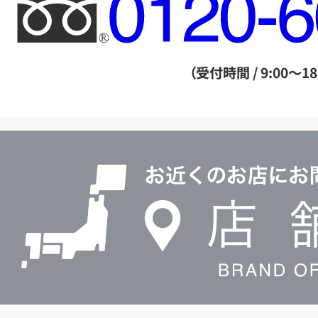
フ
リ
ー
ダ
（受付時間 / 9:00～18
イ
ヤ
ル
店
0120604117
舗
検
索