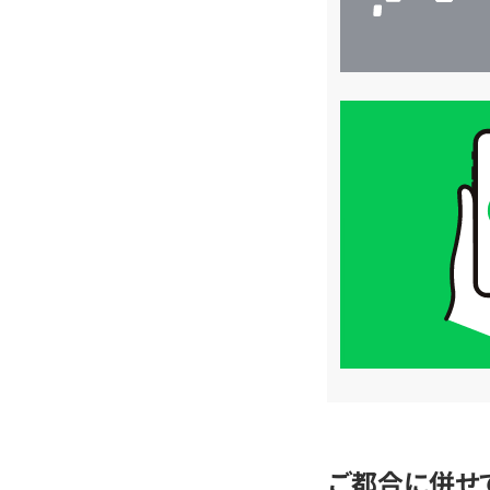
買
取
価
格
は
LINE
簡
単
査
定
ご都合に併せ