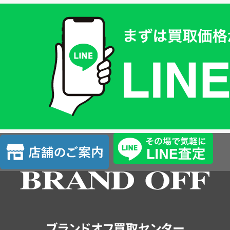
買
取
価
格
は
LINE
簡
単
査
店
定
舗
の
ご
案
内
ブランドオフ買取センター