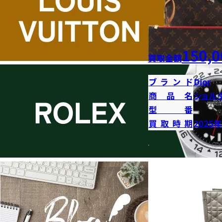
150,0
買取金額
ブランド
Dior
商品名
ショル
型番
買取時期
2025