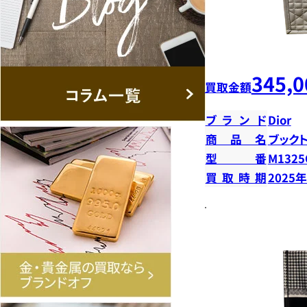
345,0
買取金額
ブランド
Dior
商品名
ブック
型番
M132
買取時期
2025