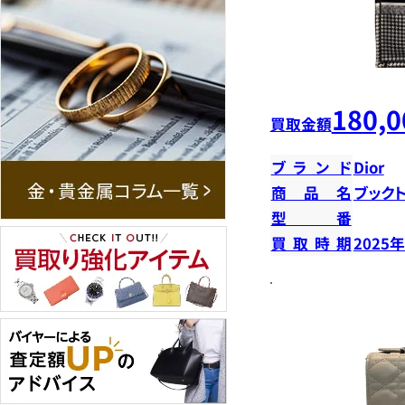
180,0
買取金額
ブランド
Dior
商品名
ブック
型番
買取時期
2025