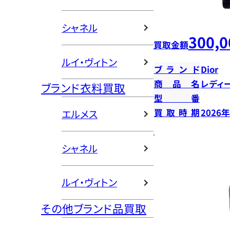
シャネル
300,0
買取金額
ルイ・ヴィトン
ブランド
Dior
商品名
レディ
ブランド衣料買取
型番
買取時期
2026
エルメス
シャネル
ルイ・ヴィトン
その他ブランド品買取