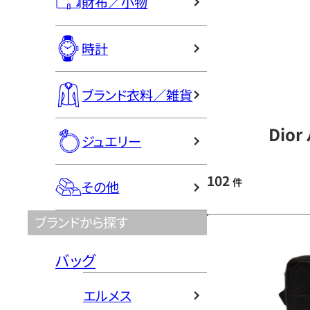
財布／小物
時計
ブランド衣料／雑貨
Dio
ジュエリー
102
件
その他
ブランドから探す
バッグ
エルメス