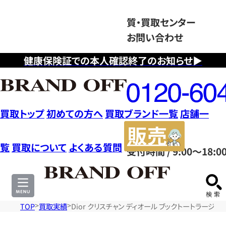
質・買取センター
お問い合わせ
健康保険証での本人確認終了のお知らせ▶
フ
リ
ー
ダ
買取トップ
初めての方へ
買取ブランド一覧
店舗一
イ
販
ヤ
売
覧
買取について
よくある質問
受付時間 / 9:00～18:0
ル
サ
0120604117
イ
ト
TOP
買取実績
Dior クリスチャン ディオール ブックトートラージ 