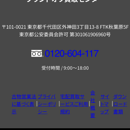
〒101-0021 東京都千代田区外神田3丁目13-8 FTK秋葉原5F
東京都公安委員会許可 第301061906960号
フ
リ
受付時間 / 9:00～18:00
ー
ダ
イ
会
古物営業法
プライバ
宅配買取サ
サイ
ダウン
ヤ
社
に基づく表
シーポリ
ービスご利用
トマ
ロード
ル
概
示
シー
規約
ップ
書類
0120604117
要