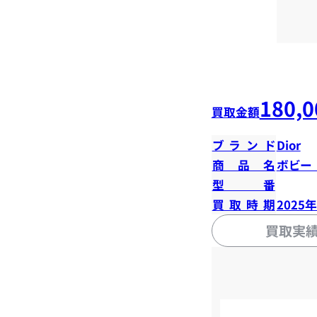
180,0
買取金額
ブランド
Dior
商品名
ボビー
型番
買取時期
2025
買取実