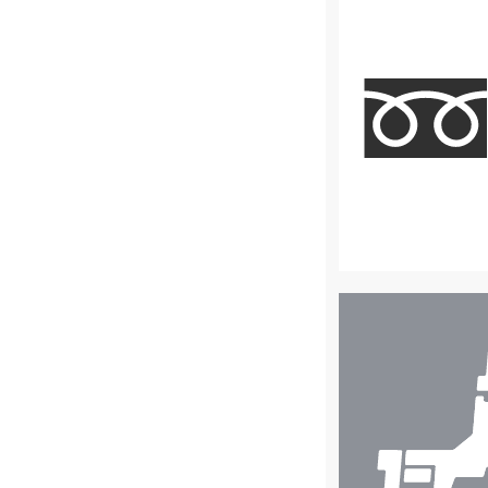
店
舗
検
索