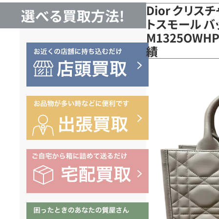
Dior クリス
選べる買取方法!
トスモール バ
M1325OW
績