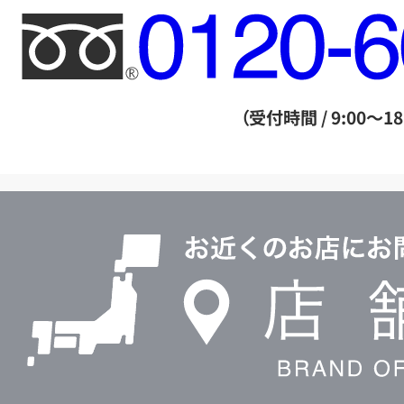
フ
リ
ー
ダ
（受付時間 / 9:00～18
イ
ヤ
ル
店
0120604117
舗
検
索