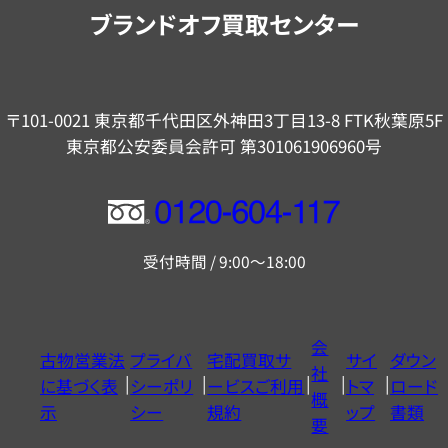
内
ブランドオフ買取センター
〒101-0021 東京都千代田区外神田3丁目13-8 FTK秋葉原5F
東京都公安委員会許可 第301061906960号
フ
リ
受付時間 / 9:00～18:00
ー
ダ
イ
会
古物営業法
プライバ
宅配買取サ
サイ
ダウン
ヤ
社
に基づく表
シーポリ
ービスご利用
トマ
ロード
ル
概
示
シー
規約
ップ
書類
0120604117
要