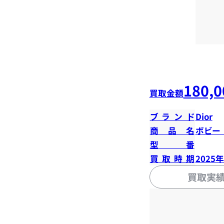
180,0
買取金額
ブランド
Dior
商品名
ボビー
型番
買取時期
2025
買取実