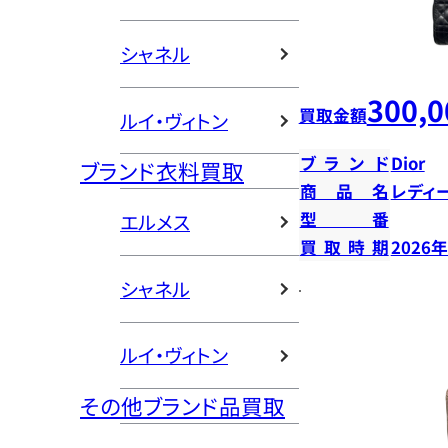
シャネル
300,0
買取金額
ルイ・ヴィトン
ブランド
Dior
ブランド衣料買取
商品名
レディ
型番
エルメス
買取時期
2026
シャネル
ルイ・ヴィトン
その他ブランド品買取