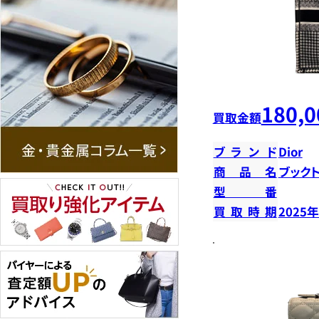
180,0
買取金額
ブランド
Dior
商品名
ブック
型番
買取時期
2025