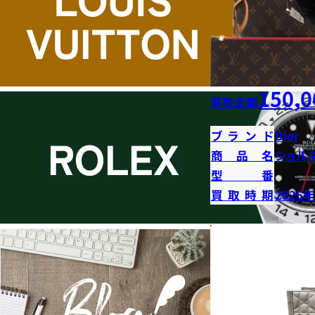
150,0
買取金額
ブランド
Dior
商品名
ショル
型番
買取時期
2025