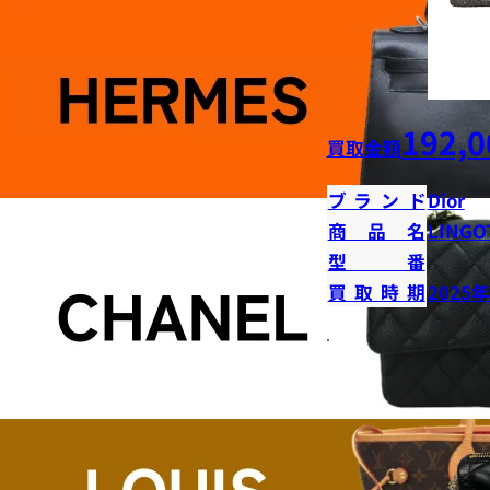
192,0
買取金額
ブランド
Dior
商品名
LINGO
型番
買取時期
2025