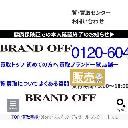
質・買取センター
お問い合わせ
健康保険証での本人確認終了のお知らせ▶
フ
リ
ー
ダ
買取トップ
初めての方へ
買取ブランド一覧
店舗一
イ
販
ヤ
売
覧
買取について
よくある質問
受付時間 / 9:00～18:0
ル
サ
0120604117
イ
ト
TOP
買取実績
Dior クリスチャン ディオール ブックトートスモー