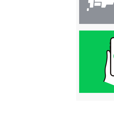
買
取
価
格
は
LINE
簡
単
査
定