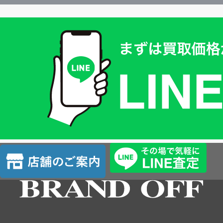
買
取
価
格
は
LINE
簡
単
査
店
定
舗
の
ご
案