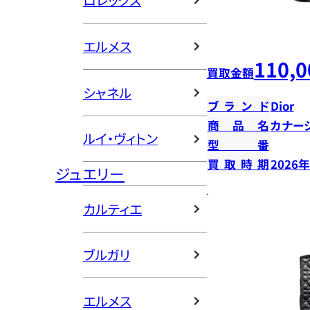
ロレックス
エルメス
110,0
買取金額
シャネル
ブランド
Dior
商品名
カナー
ルイ・ヴィトン
型番
買取時期
2026
ジュエリー
カルティエ
ブルガリ
エルメス