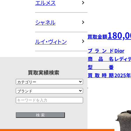
エルメス
シャネル
180,0
買取金額
ルイ・ヴィトン
ブランド
Dior
商品名
レディ
型番
買取実績検索
買取時期
2025