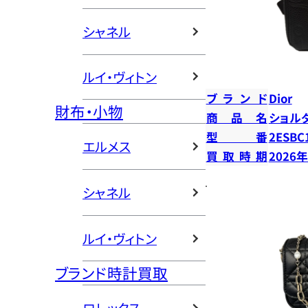
シャネル
ルイ・ヴィトン
ブランド
Dior
財布・小物
商品名
ショル
型番
2ESBC
エルメス
買取時期
2026
シャネル
ルイ・ヴィトン
ブランド時計買取