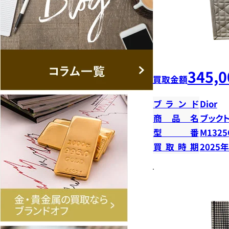
345,0
買取金額
ブランド
Dior
商品名
ブック
型番
M132
買取時期
2025