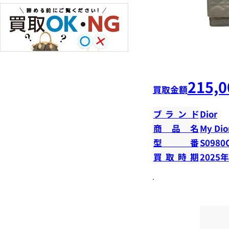
215,0
買取金額
ブランド
Dior
商品名
My Dior
型番
S0980
買取時期
2025