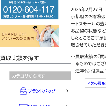
フ
リ
2025年2月27日
ー
京都府のお客様より
ダ
ートスモールの査
イ
お品物の状態など
ヤ
したところご了承
ル
取させていただき
0120604117
※買取実績の『買
買取実績を探す
るものではござ
造年代、付属品
カテゴリから探す
<
次の買取
ブランドバッグ