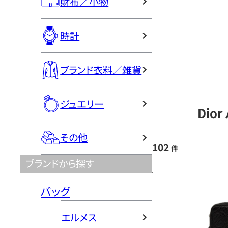
財布／小物
時計
ブランド衣料／雑貨
ジュエリー
Dio
その他
102
件
ブランドから探す
バッグ
エルメス