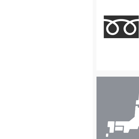
店
舗
検
索