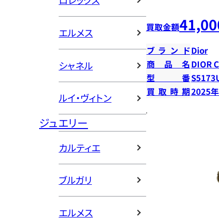
ロレックス
41,00
買取金額
エルメス
ブランド
Dior
商品名
DIOR 
シャネル
型番
S5173
買取時期
2025
ルイ・ヴィトン
ジュエリー
カルティエ
ブルガリ
エルメス