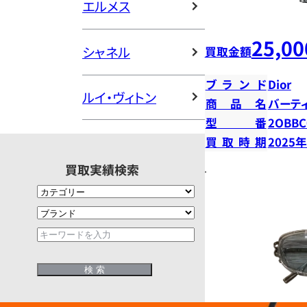
エルメス
25,00
シャネル
買取金額
ブランド
Dior
ルイ・ヴィトン
商品名
バーテ
型番
2OBBC
買取時期
2025
買取実績検索