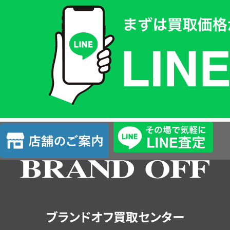
取
価
格
は
LINE
簡
単
査
店
定
舗
の
ご
案
内
ブランドオフ買取センター