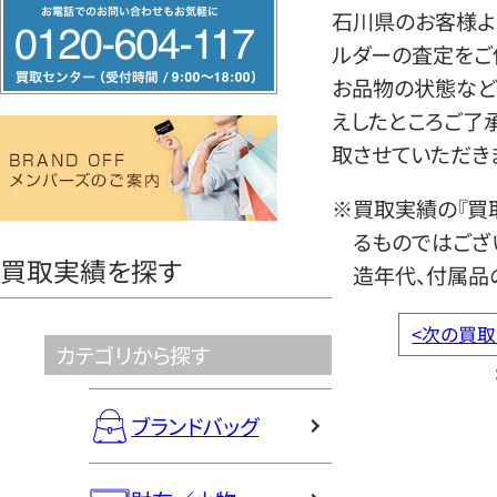
フ
石川県のお客様より
リ
ルダーの査定をご
ー
お品物の状態など
ダ
えしたところご了
イ
取させていただき
ヤ
ル
※買取実績の『買
0120604117
るものではござ
買取実績を探す
造年代、付属品
<
次の買取
カテゴリから探す
ブランドバッグ