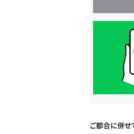
買
取
価
格
は
LINE
簡
単
査
定
ご都合に併せ