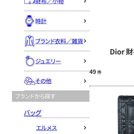
財布／小物
時計
ブランド衣料／雑貨
Dior
ジュエリー
49
件
その他
ブランドから探す
バッグ
エルメス