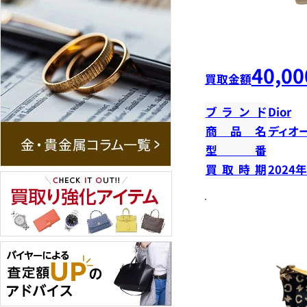
40,00
買取金額
ブランド
Dior
商品名
ディオ
型番
買取時期
2024