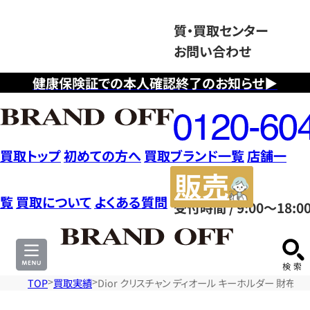
質・買取センター
お問い合わせ
健康保険証での本人確認終了のお知らせ▶
フ
リ
ー
ダ
買取トップ
初めての方へ
買取ブランド一覧
店舗一
イ
販
ヤ
売
覧
買取について
よくある質問
受付時間 / 9:00～18:0
ル
サ
0120604117
イ
ト
TOP
買取実績
Dior クリスチャン ディオール キーホルダー 財布・小