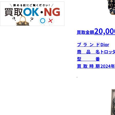
20,00
買取金額
ブランド
Dior
商品名
トロッ
型番
買取時期
2024