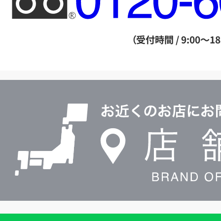
リ
ー
ダ
（受付時間 / 9:00～18
イ
ヤ
ル
店
0120604117
舗
検
索
買