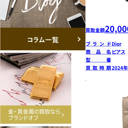
20,00
買取金額
ブランド
Dior
商品名
ピアス
型番
買取時期
2024