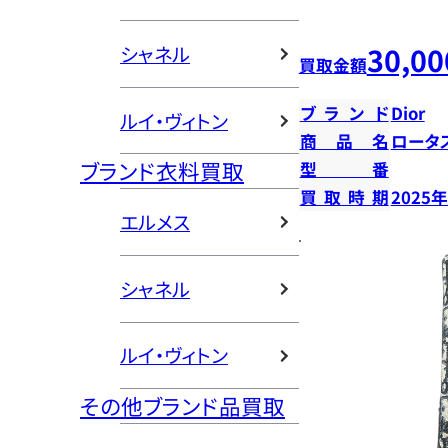
30,00
シャネル
買取金額
ブランド
Dior
ルイ・ヴィトン
商品名
ロータ
ブランド衣料買取
型番
買取時期
2025
エルメス
シャネル
ルイ・ヴィトン
その他ブランド品買取