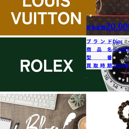
20,00
買取金額
ブランド
Dior
商品名
三つ折
型番
買取時期
2024