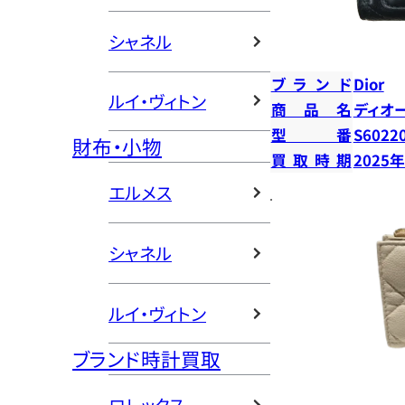
シャネル
ブランド
Dior
ルイ・ヴィトン
商品名
ディオ
型番
S6022
財布・小物
買取時期
2025
エルメス
シャネル
ルイ・ヴィトン
ブランド時計買取