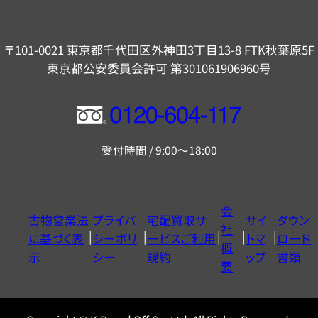
〒101-0021 東京都千代田区外神田3丁目13-8 FTK秋葉原5F
東京都公安委員会許可 第301061906960号
フ
リ
受付時間 / 9:00～18:00
ー
ダ
イ
会
古物営業法
プライバ
宅配買取サ
サイ
ダウン
ヤ
社
に基づく表
シーポリ
ービスご利用
トマ
ロード
ル
概
示
シー
規約
ップ
書類
0120604117
要