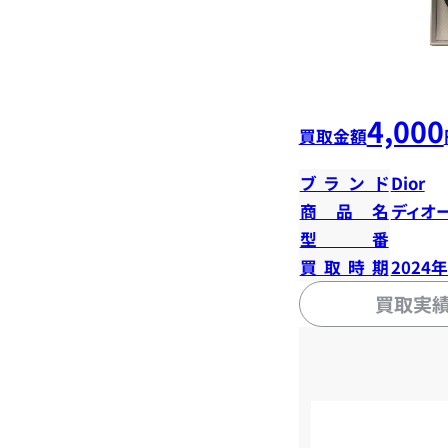
4,000
買取金額
ブランド
Dior
商品名
ディオ
型番
買取時期
2024
買取実