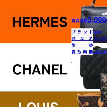
5,000
買取金額
ブランド
Dior
商品名
サング
型番
買取時期
2025