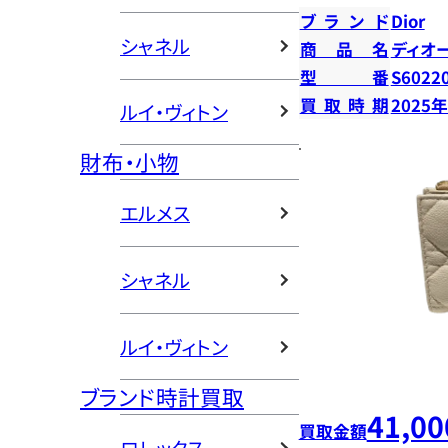
ブランド
Dior
シャネル
商品名
ディオ
型番
S6022
買取時期
2025
ルイ・ヴィトン
財布・小物
エルメス
シャネル
ルイ・ヴィトン
ブランド時計買取
41,00
買取金額