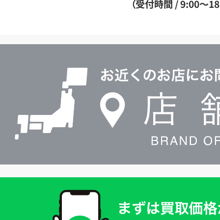
（受付時間 / 9:00～18
イ
ヤ
ル
店
0120604117
舗
検
索
買
取
価