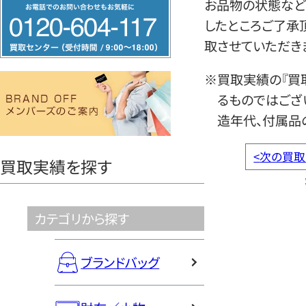
フ
お品物の状態など
リ
したところご了承
ー
取させていただき
ダ
※買取実績の『買
イ
るものではござ
ヤ
造年代、付属品
ル
0120604117
<
次の買取
買取実績を探す
カテゴリから探す
ブランドバッグ