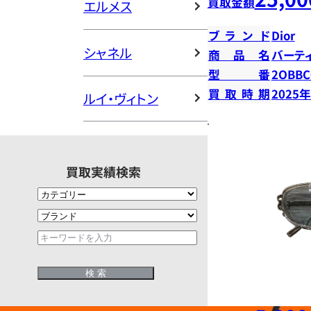
買取金額
エルメス
ブランド
Dior
シャネル
商品名
バーテ
型番
2OBBC
買取時期
2025
ルイ・ヴィトン
買取実績検索