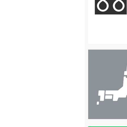
店
舗
検
索