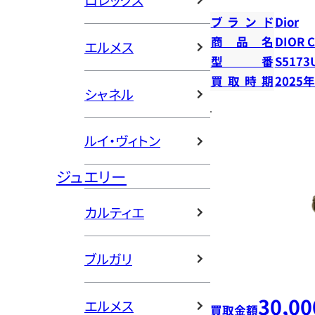
ロレックス
ブランド
Dior
商品名
DIOR 
エルメス
型番
S5173
買取時期
2025
シャネル
ルイ・ヴィトン
ジュエリー
カルティエ
ブルガリ
30,00
エルメス
買取金額