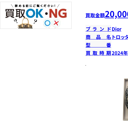
20,00
買取金額
ブランド
Dior
商品名
トロッ
型番
買取時期
2024