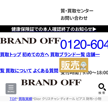
質・買取センター
お問い合わせ
健康保険証での本人確認終了のお知らせ▶
フ
リ
ー
ダ
買取トップ
初めての方へ
買取ブランド一覧
店舗一
イ
販
ヤ
売
覧
買取について
よくある質問
受付時間 / 9:00～18:0
ル
サ
0120604117
イ
ト
TOP
買取実績
Dior クリスチャン ディオール ピアス 財布・小物 