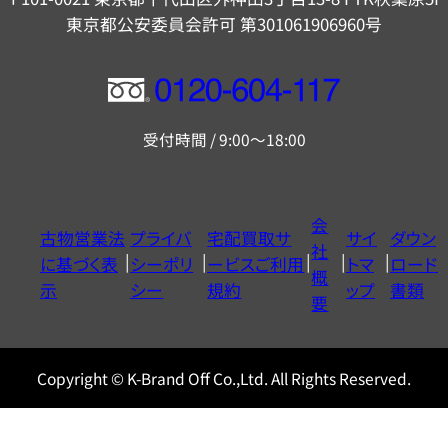
東京都公安委員会許可 第301061906960号
フ
リ
受付時間 / 9:00～18:00
ー
ダ
イ
会
古物営業法
プライバ
宅配買取サ
サイ
ダウン
ヤ
社
に基づく表
シーポリ
ービスご利用
トマ
ロード
ル
概
示
シー
規約
ップ
書類
0120604117
要
Copyright © K-Brand Off Co.,Ltd. All Rights Reserved.