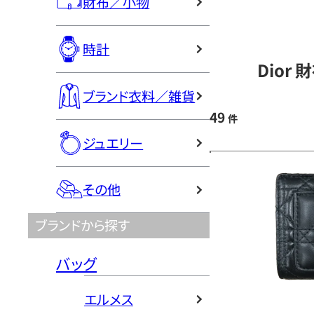
財布／小物
時計
Dior
ブランド衣料／雑貨
49
件
ジュエリー
その他
ブランドから探す
バッグ
エルメス