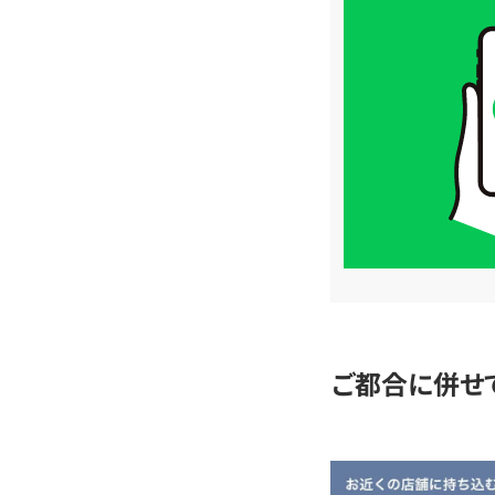
買
取
価
格
は
LINE
簡
単
査
定
ご都合に併せ