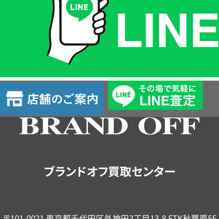
格
は
LINE
簡
単
査
店
定
舗
の
ご
案
内
ブランドオフ買取センター
〒101-0021 東京都千代田区外神田3丁目13-8 FTK秋葉原5F