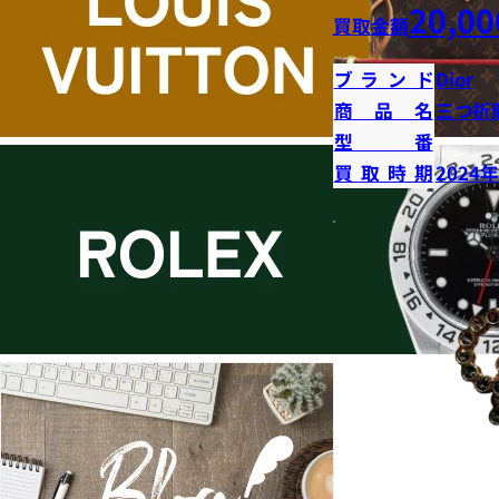
20,00
買取金額
ブランド
Dior
商品名
三つ折
型番
買取時期
2024