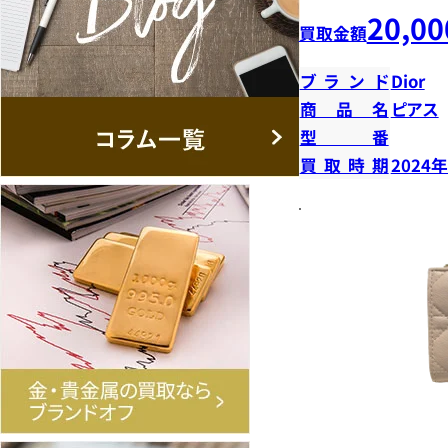
20,00
買取金額
ブランド
Dior
商品名
ピアス
型番
買取時期
2024