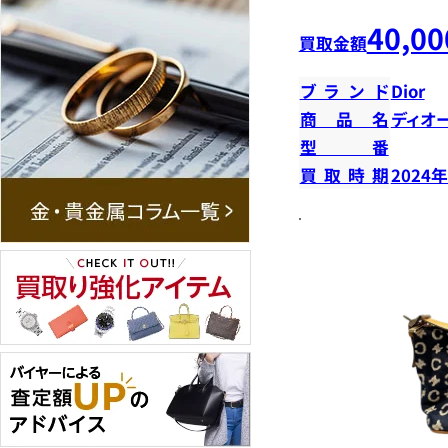
40,00
買取金額
ブランド
Dior
商品名
ディオ
型番
買取時期
2024