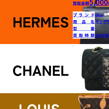
5,000
買取金額
ブランド
Dior
商品名
サング
型番
買取時期
2025