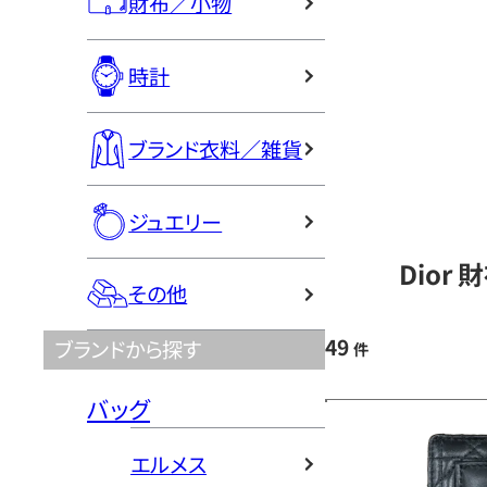
財布／小物
時計
ブランド衣料／雑貨
ジュエリー
Dior
その他
49
ブランドから探す
件
バッグ
エルメス