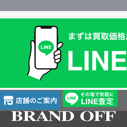
買
取
価
格
は
LINE
簡
単
査
店
定
舗
の
ご