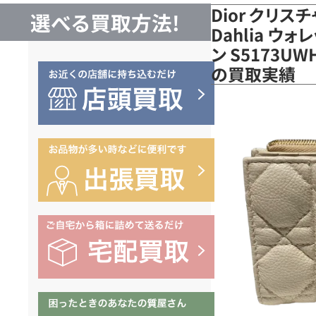
Dior クリスチ
選べる買取方法!
Dahlia ウ
ン S5173U
の買取実績