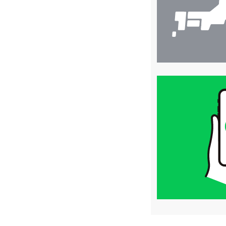
買
取
価
格
は
LINE
簡
単
査
定