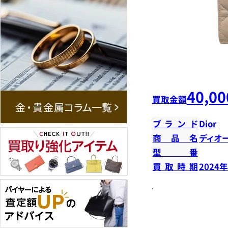
40,00
買取金額
ブランド
Dior
商品名
ディオ
型番
買取時期
2024