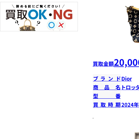
20,00
買取金額
ブランド
Dior
商品名
トロッ
型番
買取時期
2024