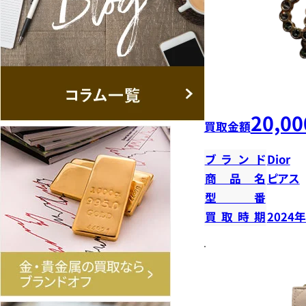
20,00
買取金額
ブランド
Dior
商品名
ピアス
型番
買取時期
2024