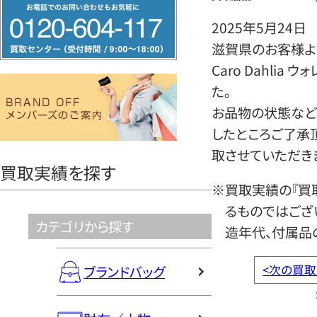
フ
リ
2025年5月24日
ー
滋賀県のお客様より
ダ
Caro Dahli
イ
た。
ヤ
お品物の状態など
ル
したところご了承
0120604117
取させていただき
買取実績を探す
※買取実績の『買
るものではござ
カテゴリから探す
造年代、付属品
<
次の買取
ブランドバッグ