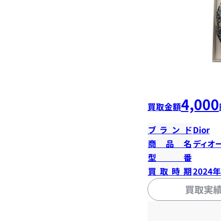
4,000
買取金額
ブランド
Dior
商品名
ディオ
型番
買取時期
2024
買取実