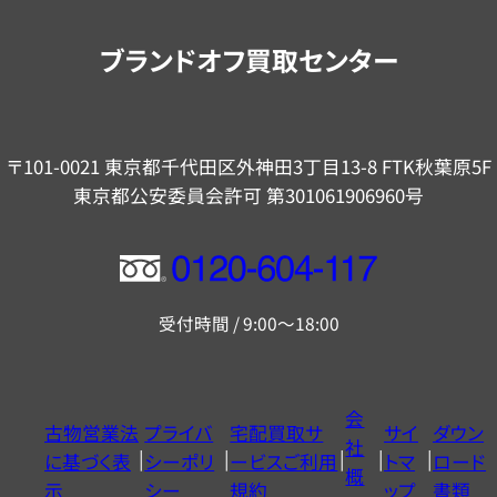
案
内
ブランドオフ買取センター
〒101-0021 東京都千代田区外神田3丁目13-8 FTK秋葉原5F
東京都公安委員会許可 第301061906960号
フ
リ
受付時間 / 9:00～18:00
ー
ダ
イ
会
古物営業法
プライバ
宅配買取サ
サイ
ダウン
ヤ
社
に基づく表
シーポリ
ービスご利用
トマ
ロード
ル
概
示
シー
規約
ップ
書類