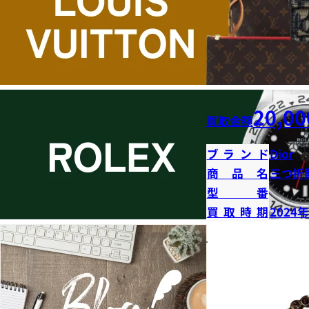
20,00
買取金額
ブランド
Dior
商品名
三つ折
型番
買取時期
2024