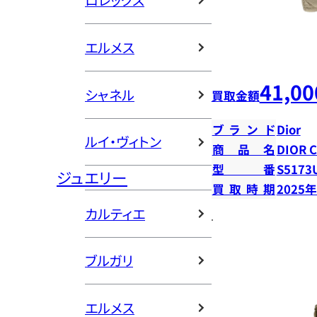
ロレックス
エルメス
41,00
シャネル
買取金額
ブランド
Dior
ルイ・ヴィトン
商品名
DIOR 
型番
S5173
ジュエリー
買取時期
2025
カルティエ
ブルガリ
エルメス