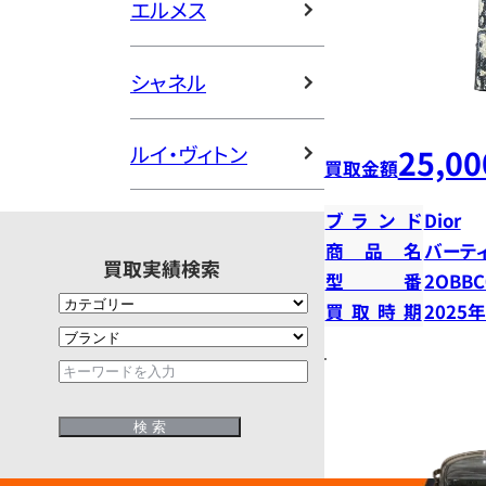
エルメス
シャネル
ルイ・ヴィトン
25,00
買取金額
ブランド
Dior
商品名
バーテ
買取実績検索
型番
2OBBC
買取時期
2025