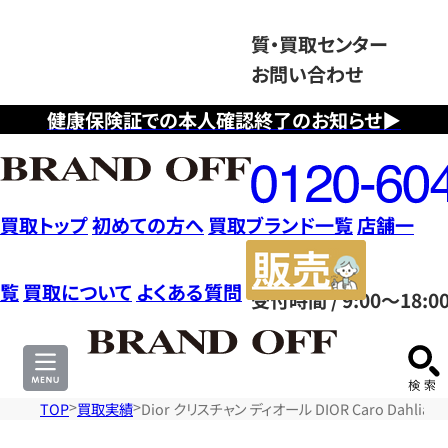
質・買取センター
お問い合わせ
健康保険証での本人確認終了のお知らせ▶
フ
リ
ー
ダ
買取トップ
初めての方へ
買取ブランド一覧
店舗一
イ
販
ヤ
売
覧
買取について
よくある質問
受付時間 / 9:00～18:0
ル
サ
0120604117
イ
ト
TOP
買取実績
Dior クリスチャン ディオール DIOR Caro Dah