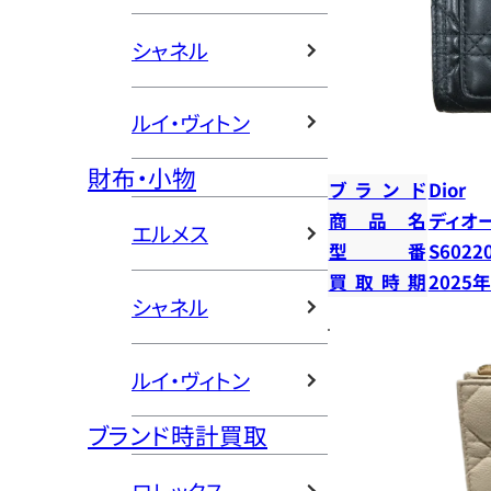
シャネル
ルイ・ヴィトン
財布・小物
ブランド
Dior
商品名
ディオ
エルメス
型番
S6022
買取時期
2025
シャネル
ルイ・ヴィトン
ブランド時計買取