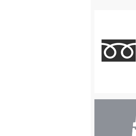
店
舗
検
索