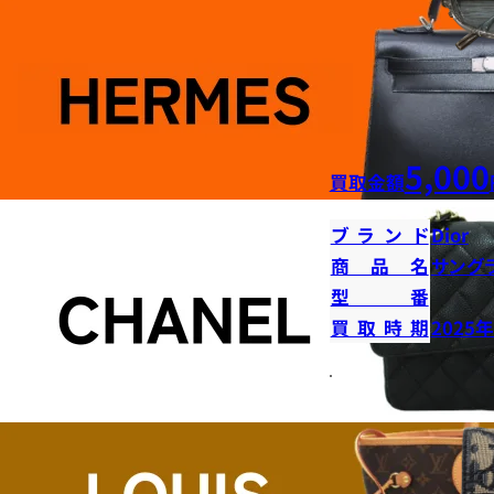
5,000
買取金額
ブランド
Dior
商品名
サング
型番
買取時期
2025