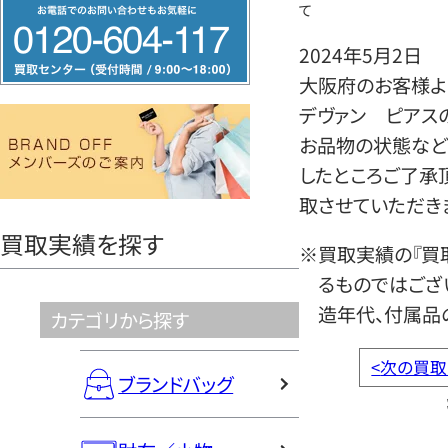
フ
て
リ
2024年5月2日
ー
大阪府のお客様より
ダ
デヴァン ピアス
イ
お品物の状態など
ヤ
したところご了承
ル
取させていただき
0120604117
買取実績を探す
※買取実績の『買
るものではござ
造年代、付属品
カテゴリから探す
<
次の買取
ブランドバッグ