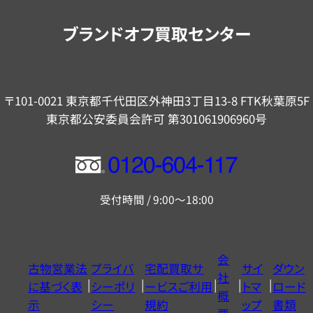
内
ブランドオフ買取センター
〒101-0021 東京都千代田区外神田3丁目13-8 FTK秋葉原5F
東京都公安委員会許可 第301061906960号
フ
リ
受付時間 / 9:00～18:00
ー
ダ
イ
会
古物営業法
プライバ
宅配買取サ
サイ
ダウン
ヤ
社
に基づく表
シーポリ
ービスご利用
トマ
ロード
ル
概
示
シー
規約
ップ
書類