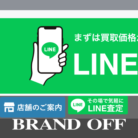
買
取
価
格
は
LINE
簡
単
査
店
定
舗
の
ご
案