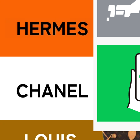
買
取
価
格
は
LINE
簡
単
査
定