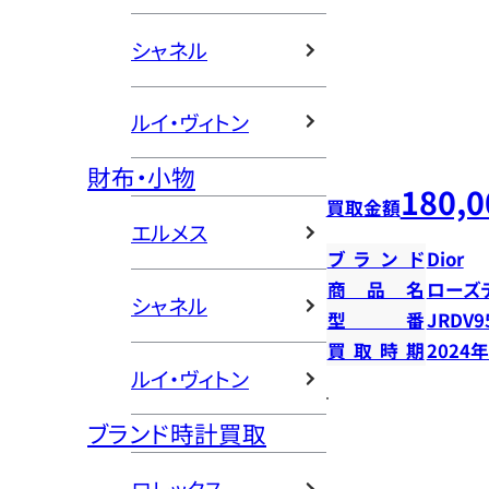
シャネル
ルイ・ヴィトン
財布・小物
180,0
買取金額
エルメス
ブランド
Dior
商品名
ローズ
シャネル
型番
JRDV9
買取時期
2024
ルイ・ヴィトン
ブランド時計買取