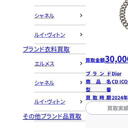
シャネル
ルイ・ヴィトン
ブランド衣料買取
30,00
買取金額
エルメス
ブランド
Dior
商品名
CD I
シャネル
型番
買取時期
2024
ルイ・ヴィトン
買取実
その他ブランド品買取