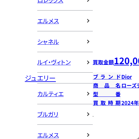
ロレックス
エルメス
シャネル
120,0
ルイ・ヴィトン
買取金額
ジュエリー
ブランド
Dior
商品名
ローズ
カルティエ
型番
買取時期
2024
ブルガリ
エルメス