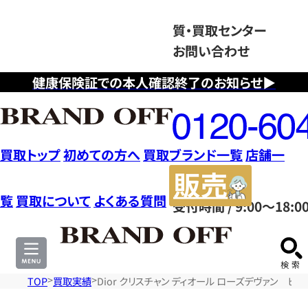
質・買取センター
お問い合わせ
健康保険証での本人確認終了のお知らせ▶
フ
リ
ー
ダ
買取トップ
初めての方へ
買取ブランド一覧
店舗一
イ
販
ヤ
売
覧
買取について
よくある質問
受付時間 / 9:00～18:0
ル
サ
0120604117
イ
ト
TOP
買取実績
Dior クリスチャン ディオール ローズデヴァン ピアス