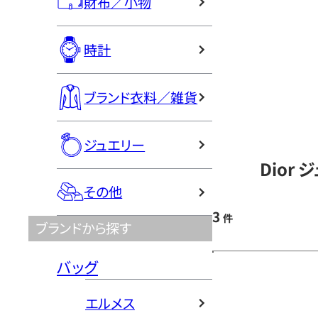
財布／小物
時計
ブランド衣料／雑貨
ジュエリー
Dior
その他
3
件
ブランドから探す
バッグ
エルメス