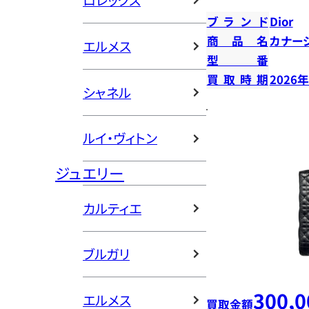
ロレックス
ブランド
Dior
商品名
カナー
エルメス
型番
買取時期
2026
シャネル
ルイ・ヴィトン
ジュエリー
カルティエ
ブルガリ
300,0
エルメス
買取金額