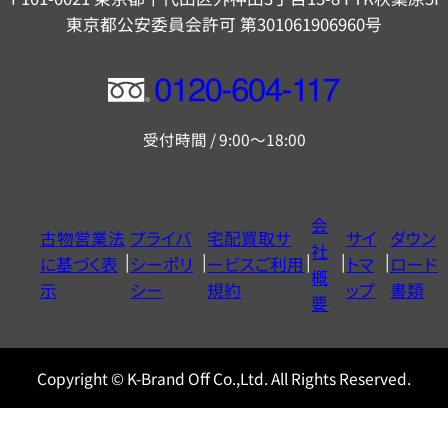
東京都公安委員会許可 第301061906960号
フ
リ
受付時間 / 9:00～18:00
ー
ダ
イ
会
古物営業法
プライバ
宅配買取サ
サイ
ダウン
ヤ
社
に基づく表
シーポリ
ービスご利用
トマ
ロード
ル
概
示
シー
規約
ップ
書類
0120604117
要
Copyright © K-Brand Off Co.,Ltd. All Rights Reserved.