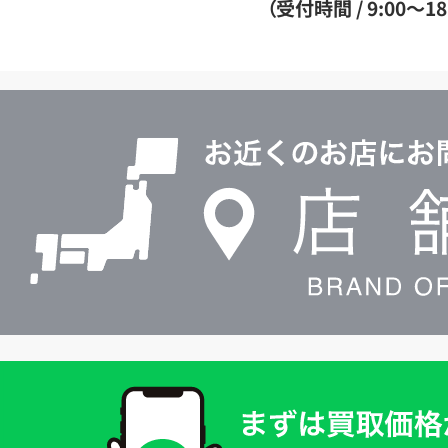
（受付時間 / 9:00～18
イ
ヤ
ル
店
0120604117
舗
検
索
買
取
価