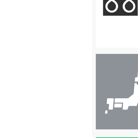
店
舗
検
索