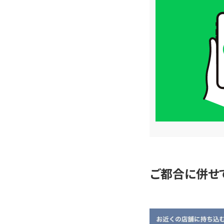
買
取
価
格
は
LINE
簡
単
査
定
ご都合に併せ