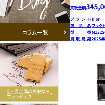
345,0
買取金額
ブランド
Dior
商品名
ブック
型番
M132
買取時期
2025