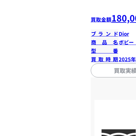
180,0
買取金額
ブランド
Dior
商品名
ボビー
型番
買取時期
2025
買取実