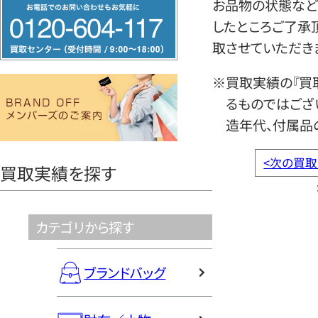
フ
お品物の状態など
リ
したところご了承
ー
取させていただき
ダ
※買取実績の『買
イ
るものではござ
ヤ
造年代、付属品
ル
0120604117
<
次の買取
買取実績を探す
カテゴリから探す
ブランドバッグ