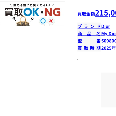
215,0
買取金額
ブランド
Dior
商品名
My Dior
型番
S0980
買取時期
2025