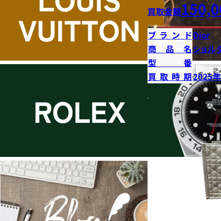
150,0
買取金額
ブランド
Dior
商品名
ショル
型番
買取時期
2025