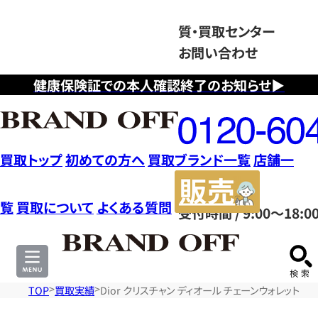
質・買取センター
お問い合わせ
健康保険証での本人確認終了のお知らせ▶
フ
リ
ー
ダ
買取トップ
初めての方へ
買取ブランド一覧
店舗一
イ
販
ヤ
売
覧
買取について
よくある質問
受付時間 / 9:00～18:0
ル
サ
0120604117
イ
ト
TOP
買取実績
Dior クリスチャン ディオール チェーンウォレット 