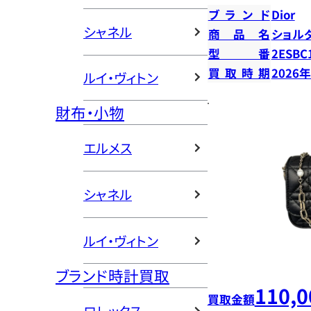
ブランド
Dior
シャネル
商品名
ショル
型番
2ESBC
買取時期
2026
ルイ・ヴィトン
財布・小物
エルメス
シャネル
ルイ・ヴィトン
ブランド時計買取
110,0
買取金額