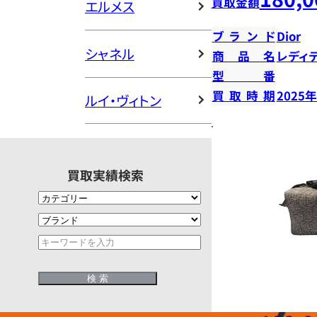
買取金額
エルメス
ブランド
Dior
シャネル
商品名
レディ
型番
買取時期
2025
ルイ・ヴィトン
買取実績検索