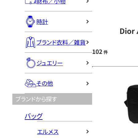
財布／小物
時計
Dio
ブランド衣料／雑貨
102
件
ジュエリー
その他
ブランドから探す
バッグ
エルメス