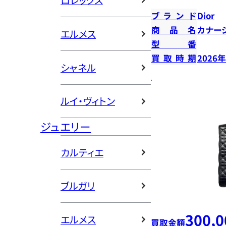
ロレックス
ブランド
Dior
商品名
カナー
エルメス
型番
買取時期
2026
シャネル
ルイ・ヴィトン
ジュエリー
カルティエ
ブルガリ
300,0
エルメス
買取金額