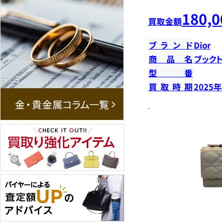
180,0
買取金額
ブランド
Dior
商品名
ブック
型番
買取時期
2025