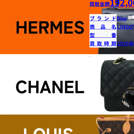
192,0
買取金額
ブランド
Dior
商品名
LINGO
型番
買取時期
2025