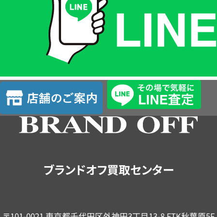
格
は
LINE
簡
単
査
店
定
舗
の
ご
案
内
ブランドオフ買取センター
〒101-0021 東京都千代田区外神田3丁目13-8 FTK秋葉原5F