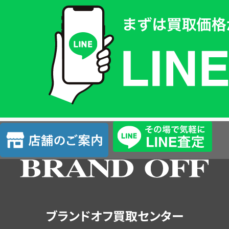
取
価
格
は
LINE
簡
単
査
店
定
舗
の
ご
案
内
ブランドオフ買取センター