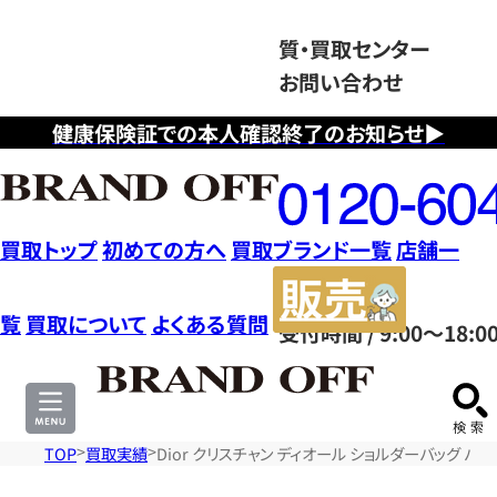
質・買取センター
お問い合わせ
健康保険証での本人確認終了のお知らせ▶
フ
リ
ー
ダ
買取トップ
初めての方へ
買取ブランド一覧
店舗一
イ
販
ヤ
売
覧
買取について
よくある質問
受付時間 / 9:00～18:0
ル
サ
0120604117
イ
ト
TOP
買取実績
Dior クリスチャン ディオール ショルダーバッグ バッグ 