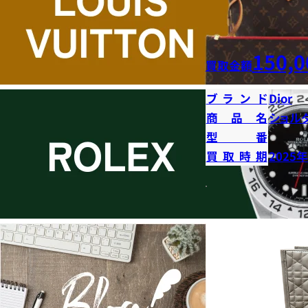
150,0
買取金額
ブランド
Dior
商品名
ショル
型番
買取時期
2025