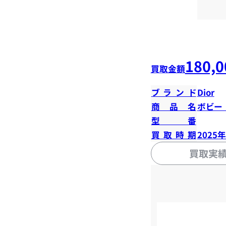
180,0
買取金額
ブランド
Dior
商品名
ボビー
型番
買取時期
2025
買取実