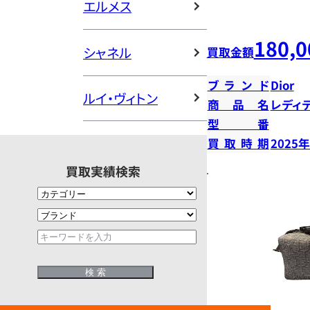
エルメス
180,0
シャネル
買取金額
ブランド
Dior
ルイ・ヴィトン
商品名
レディ
型番
買取時期
2025
買取実績検索