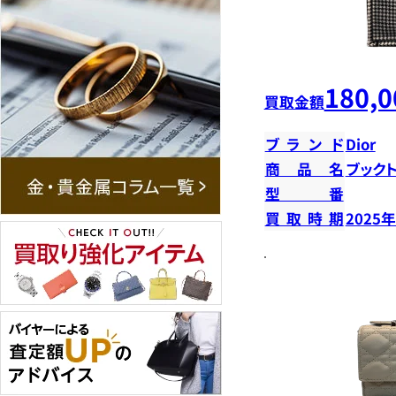
180,0
買取金額
ブランド
Dior
商品名
ブック
型番
買取時期
2025