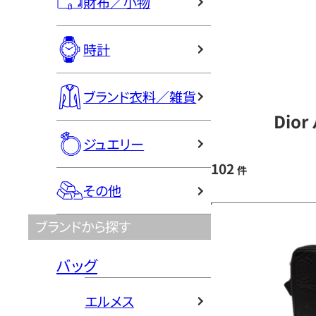
財布／小物
時計
ブランド衣料／雑貨
Dio
ジュエリー
102
件
その他
ブランドから探す
バッグ
エルメス