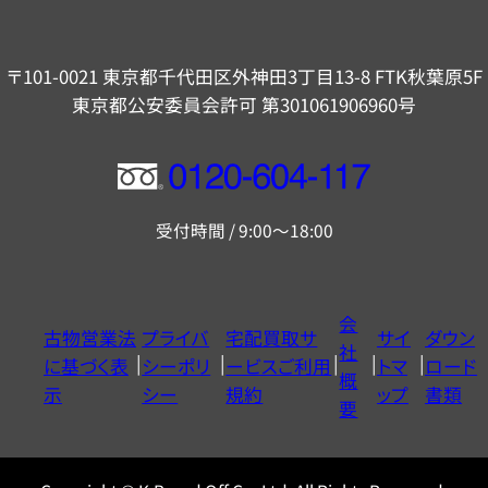
〒101-0021 東京都千代田区外神田3丁目13-8 FTK秋葉原5F
東京都公安委員会許可 第301061906960号
フ
リ
受付時間 / 9:00～18:00
ー
ダ
イ
会
古物営業法
プライバ
宅配買取サ
サイ
ダウン
ヤ
社
に基づく表
シーポリ
ービスご利用
トマ
ロード
ル
概
示
シー
規約
ップ
書類
0120604117
要