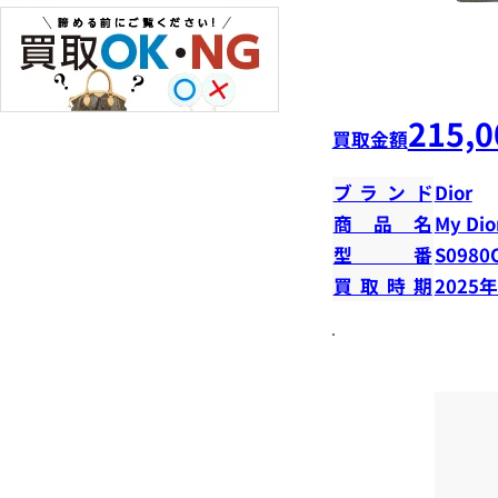
215,0
買取金額
ブランド
Dior
商品名
My Dior
型番
S0980
買取時期
2025