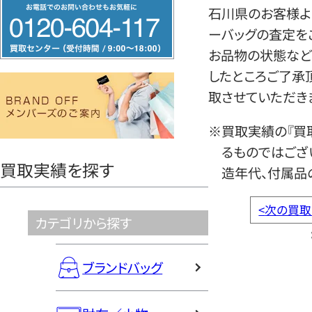
フ
石川県のお客様より
リ
ーバッグの査定を
ー
お品物の状態など
ダ
したところご了承
イ
取させていただき
ヤ
ル
※買取実績の『買
0120604117
るものではござ
買取実績を探す
造年代、付属品
<
次の買取
カテゴリから探す
ブランドバッグ