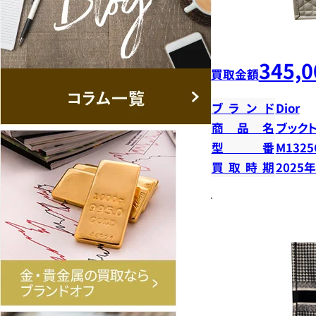
345,0
買取金額
ブランド
Dior
商品名
ブック
型番
M132
買取時期
2025