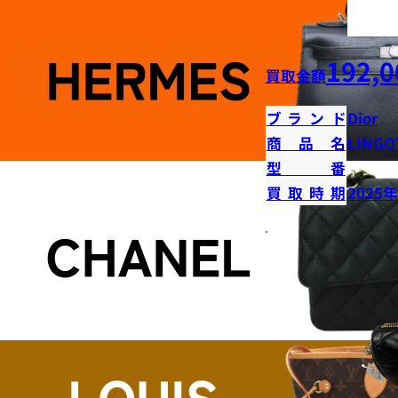
192,0
買取金額
ブランド
Dior
商品名
LINGO
型番
買取時期
2025