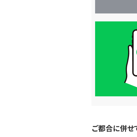
買
取
価
格
は
LINE
簡
単
査
定
ご都合に併せ