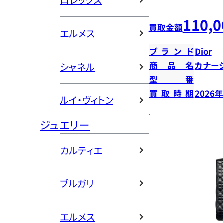
ロレックス
110,0
買取金額
エルメス
ブランド
Dior
商品名
カナー
シャネル
型番
買取時期
2026
ルイ・ヴィトン
ジュエリー
カルティエ
ブルガリ
エルメス