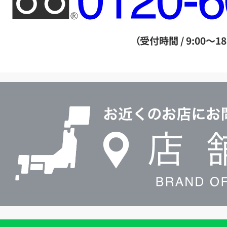
リ
ー
ダ
（受付時間 / 9:00～18
イ
ヤ
ル
店
0120604117
舗
検
索
買