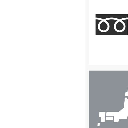
店
舗
検
索