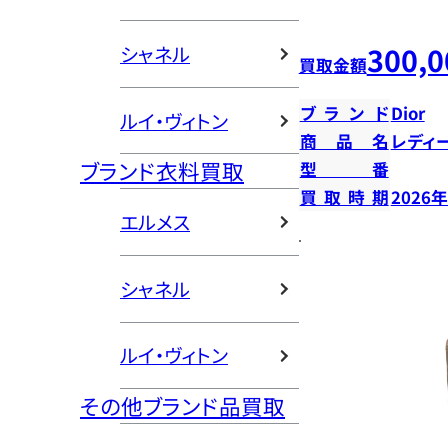
300,0
シャネル
買取金額
ブランド
Dior
ルイ・ヴィトン
商品名
レディ
ブランド衣料買取
型番
買取時期
2026
エルメス
シャネル
ルイ・ヴィトン
その他ブランド品買取