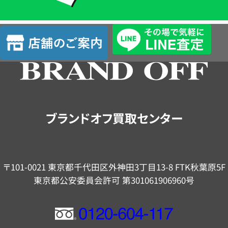
単
査
店
定
舗
の
ご
案
内
ブランドオフ買取センター
〒101-0021 東京都千代田区外神田3丁目13-8 FTK秋葉原5F
東京都公安委員会許可 第301061906960号
フ