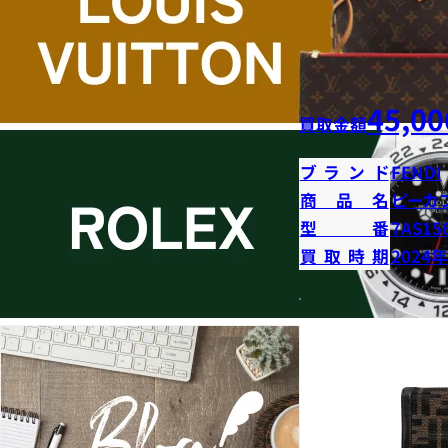
45,00
買取金額
ブランド
FENDI
商品名
ピーカ
型番
7AS15
買取時期
2024