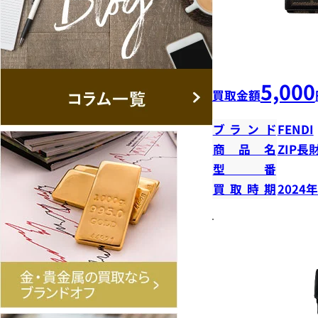
5,000
買取金額
ブランド
FENDI
商品名
ZIP長
型番
買取時期
2024