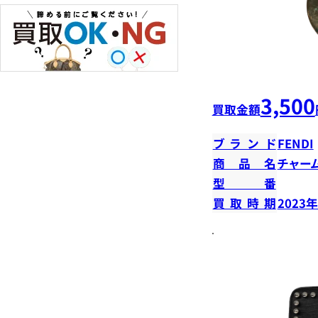
3,500
買取金額
ブランド
FENDI
商品名
チャー
型番
買取時期
2023