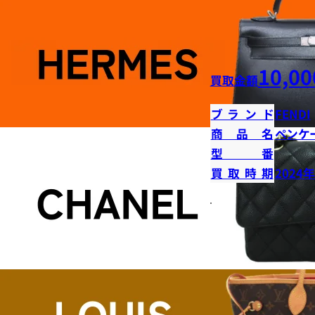
10,00
買取金額
ブランド
FENDI
商品名
ペンケ
型番
買取時期
2024