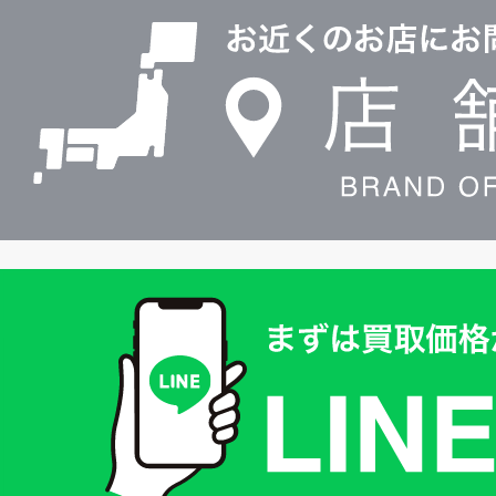
舗
検
索
買
取
価
格
は
LINE
簡