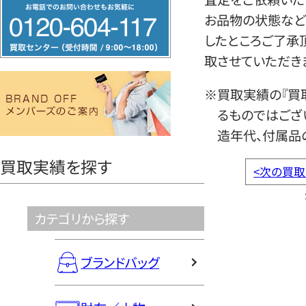
フ
お品物の状態など
リ
したところご了承
ー
取させていただき
ダ
イ
※買取実績の『買
ヤ
るものではござ
ル
造年代、付属品
0120604117
買取実績を探す
<
次の買取
カテゴリから探す
ブランドバッグ