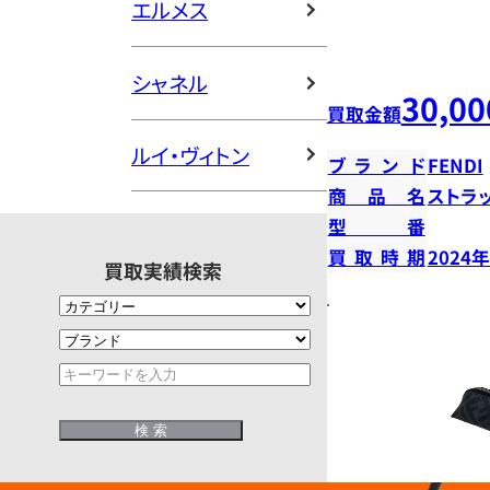
エルメス
シャネル
30,00
買取金額
ルイ・ヴィトン
ブランド
FENDI
商品名
ストラ
型番
買取時期
2024
買取実績検索