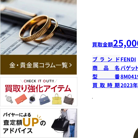
25,00
買取金額
ブランド
FENDI
商品名
バゲッ
型番
8M041
買取時期
2023