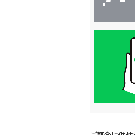
買
取
価
格
は
LINE
簡
単
査
定
ご都合に併せ