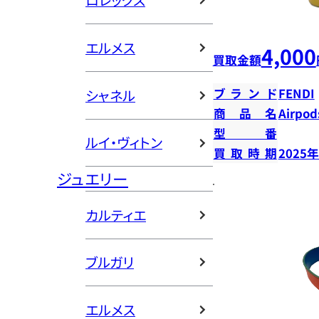
ロレックス
エルメス
4,000
買取金額
ブランド
FENDI
シャネル
商品名
Airpo
型番
ルイ・ヴィトン
買取時期
2025
ジュエリー
カルティエ
ブルガリ
エルメス