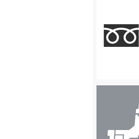
店
舗
検
索