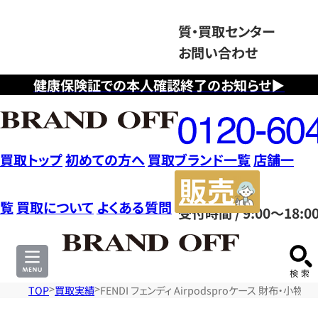
質・買取センター
お問い合わせ
健康保険証での本人確認終了のお知らせ▶
フ
リ
ー
ダ
買取トップ
初めての方へ
買取ブランド一覧
店舗一
イ
販
ヤ
売
覧
買取について
よくある質問
受付時間 / 9:00～18:0
ル
サ
0120604117
イ
ト
TOP
買取実績
FENDI フェンディ Airpodsproケース 財布・小