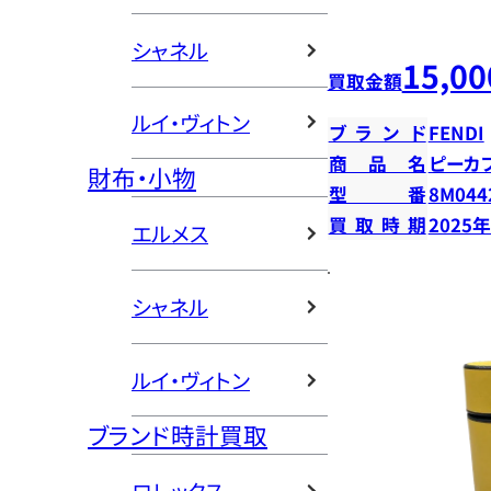
シャネル
15,00
買取金額
ルイ・ヴィトン
ブランド
FENDI
商品名
ピーカ
財布・小物
型番
8M044
買取時期
2025
エルメス
シャネル
ルイ・ヴィトン
ブランド時計買取