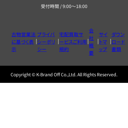
リ
受付時間 / 9:00～18:00
ー
ダ
イ
会
古物営業法
プライバ
宅配買取サ
サイ
ダウン
ヤ
社
に基づく表
シーポリ
ービスご利用
トマ
ロード
ル
概
示
シー
規約
ップ
書類
0120604117
要
Copyright © K-Brand Off Co.,Ltd. All Rights Reserved.