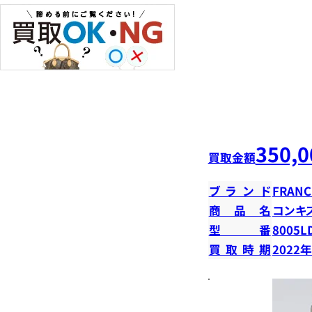
350,0
買取金額
ブランド
FRANC
商品名
コンキ
型番
8005L
買取時期
2022