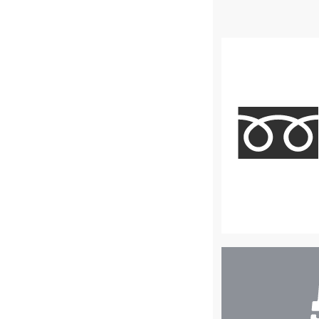
店
舗
検