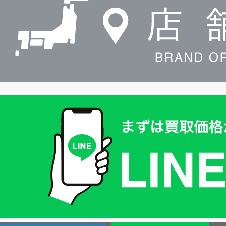
索
買
取
価
格
は
LINE
簡
単
査