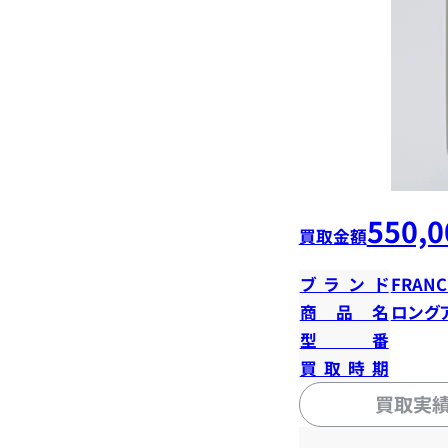
550,0
買取金額
ブランド
FRANC
商品名
ロングアイ
型番
買取時期
買取実