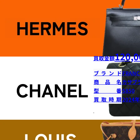
120,0
買取金額
ブランド
FRANC
商品名
カサブ
型番
5850
買取時期
2024