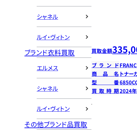
シャネル
ルイ・ヴィトン
335,0
買取金額
ブランド衣料買取
ブランド
FRANC
エルメス
商品名
トナー
型番
6850C
シャネル
買取時期
2024
ルイ・ヴィトン
その他ブランド品買取