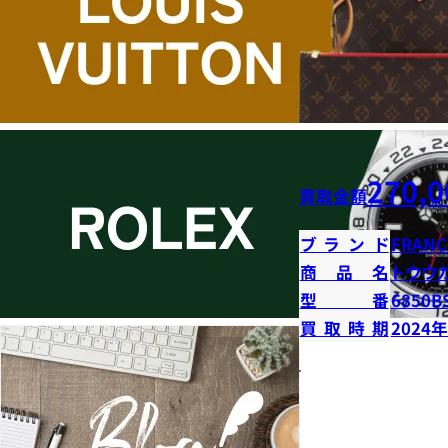
270,0
買取金額
ブランド
FRANC
商品名
トウウ
型番
6850B
買取時期
2024