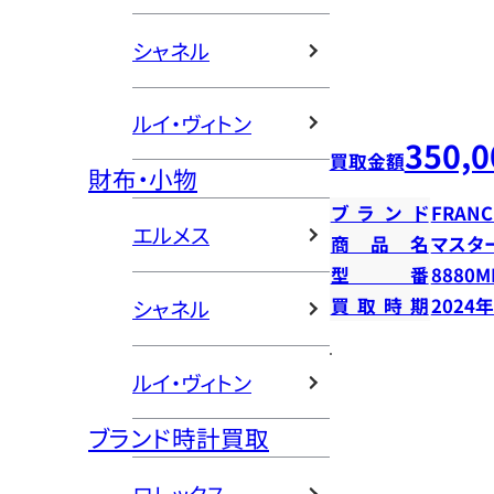
シャネル
ルイ・ヴィトン
350,0
買取金額
財布・小物
ブランド
FRANC
エルメス
商品名
マスタ
型番
8880M
買取時期
2024
シャネル
ルイ・ヴィトン
ブランド時計買取