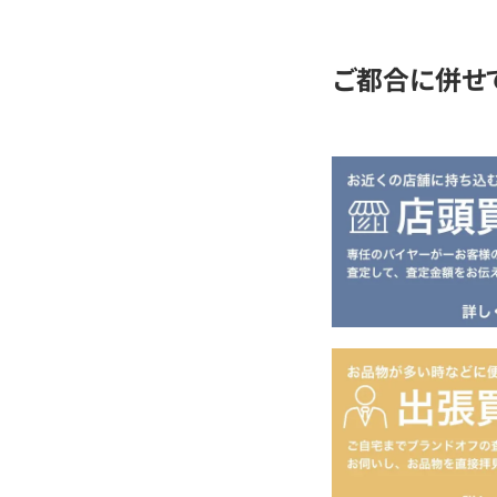
定
ご都合に併せ