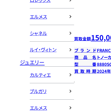
ロレックス
エルメス
シャネル
150,0
買取金額
ルイ・ヴィトン
ブランド
FRANC
商品名
トノー
ジュエリー
型番
8880S
買取時期
2024
カルティエ
ブルガリ
エルメス