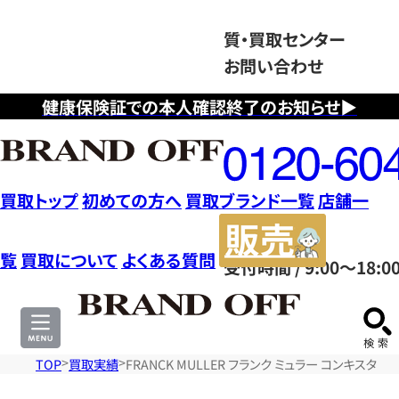
質・買取センター
お問い合わせ
健康保険証での本人確認終了のお知らせ▶
フ
リ
ー
ダ
買取トップ
初めての方へ
買取ブランド一覧
店舗一
イ
販
ヤ
売
覧
買取について
よくある質問
受付時間 / 9:00～18:0
ル
サ
0120604117
イ
ト
TOP
買取実績
FRANCK MULLER フランク ミュラー コンキスタド