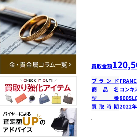
120,5
買取金額
ブランド
FRANC
商品名
コンキ
型番
8005L
買取時期
2022