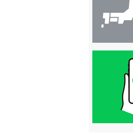
索
買
取
価
格
は
LINE
簡
単
査