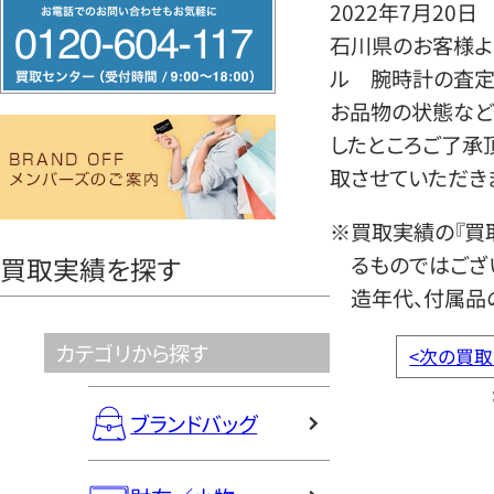
フ
2022年7月20日
リ
石川県のお客様より
ー
ル 腕時計の査定
ダ
お品物の状態など
イ
したところご了承
ヤ
取させていただき
ル
※買取実績の『買
0120604117
るものではござ
買取実績を探す
造年代、付属品
カテゴリから探す
<
次の買取
ブランドバッグ