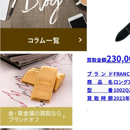
230,0
買取金額
ブランド
FRANC
商品名
ロング
型番
1002Q
買取時期
2023