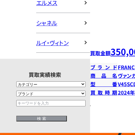
エルメス
シャネル
ルイ・ヴィトン
350,0
買取金額
ブランド
FRANC
買取実績検索
商品名
ヴァン
型番
V45SC
買取時期
2024