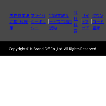
ダ
イ
会
古物営業法
プライバ
宅配買取サ
サイ
ダウン
ヤ
社
に基づく表
シーポリ
ービスご利用
トマ
ロード
ル
概
示
シー
規約
ップ
書類
0120604117
要
Copyright © K-Brand Off Co.,Ltd. All Rights Reserved.