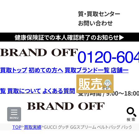
質・買取センター
お問い合わせ
健康保険証での本人確認終了のお知らせ▶
フ
リ
ー
ダ
買取トップ
初めての方へ
買取ブランド一覧
店舗一
イ
販
ヤ
売
覧
買取について
よくある質問
受付時間 / 9:00～18:0
ル
サ
0120604117
イ
ト
TOP
買取実績
GUCCI グッチ GGスプリーム ベルトバッグ バッグ 