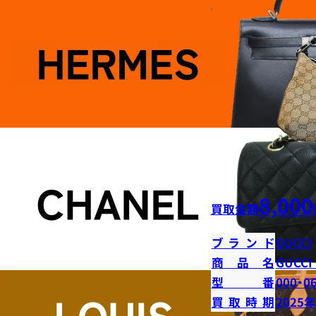
8,000
買取金額
ブランド
GUCCI
商品名
GUCC
型番
000・0
買取時期
2025