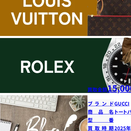
15,00
買取金額
ブランド
GUCCI
商品名
トート
型番
買取時期
2025