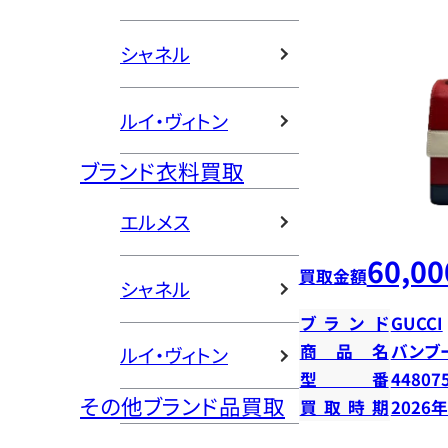
シャネル
ルイ・ヴィトン
ブランド衣料買取
エルメス
60,00
買取金額
シャネル
ブランド
GUCCI
商品名
バンブ
ルイ・ヴィトン
型番
44807
その他ブランド品買取
買取時期
2026