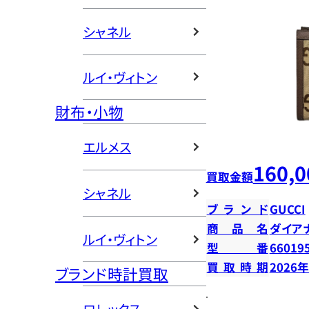
シャネル
ルイ・ヴィトン
財布・小物
エルメス
160,0
買取金額
シャネル
ブランド
GUCCI
商品名
ダイア
ルイ・ヴィトン
型番
66019
買取時期
2026
ブランド時計買取