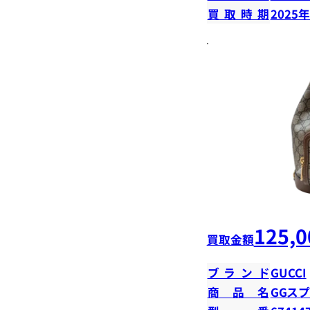
買取時期
2025
125,0
買取金額
ブランド
GUCCI
商品名
GGス