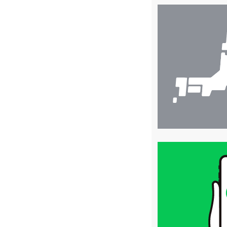
店
舗
検
索
買
取
価
格
は
LINE