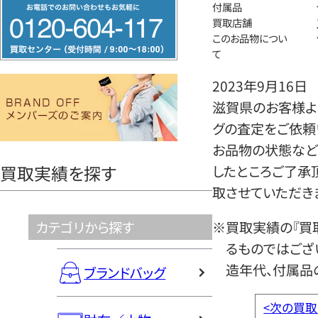
フ
付属品
買取店舗
リ
このお品物につい
ー
て
ダ
2023年9月16日
イ
滋賀県のお客様より
ヤ
グの査定をご依頼
ル
お品物の状態など
0120604117
買取実績を探す
したところご了承
取させていただき
カテゴリから探す
※買取実績の『買
るものではござ
造年代、付属品
ブランドバッグ
<
次の買取