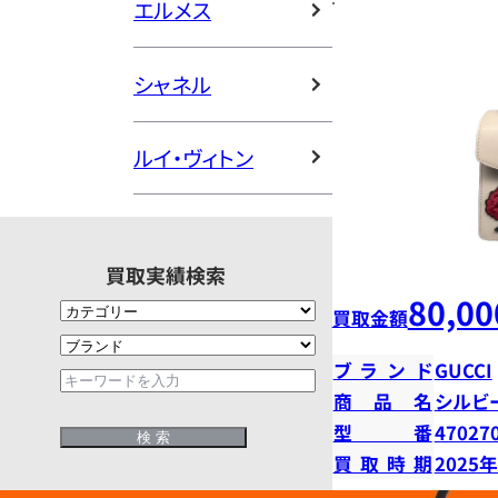
エルメス
シャネル
ルイ・ヴィトン
買取実績検索
80,00
買取金額
ブランド
GUCCI
商品名
シルビ
型番
47027
買取時期
2025