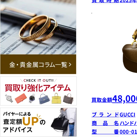
48,00
買取金額
ブランド
GUCCI
商品名
ハンド
型番
000･0