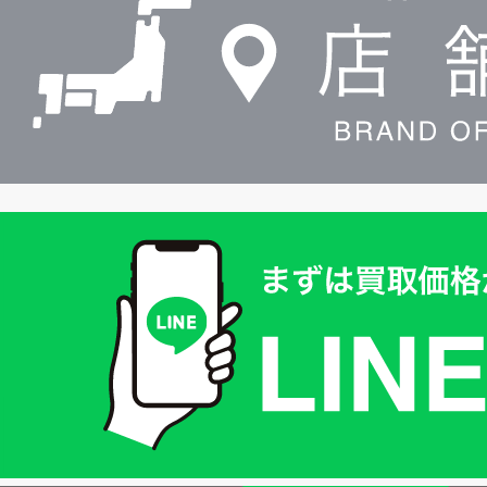
索
買
取
価
格
は
LINE
簡
単