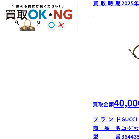
買取時期
2025
40,00
買取金額
ブランド
GUCCI
商品名
ﾆｭｰｼﾞｬｯ
型番
36443