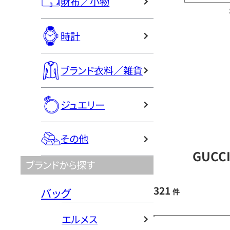
財布／小物
時計
ブランド衣料／雑貨
ジュエリー
その他
GUCC
ブランドから探す
321
バッグ
件
エルメス