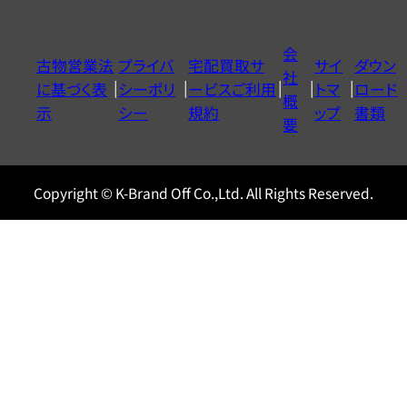
ダ
イ
会
古物営業法
プライバ
宅配買取サ
サイ
ダウン
ヤ
社
に基づく表
シーポリ
ービスご利用
トマ
ロード
ル
概
示
シー
規約
ップ
書類
0120604117
要
Copyright © K-Brand Off Co.,Ltd. All Rights Reserved.