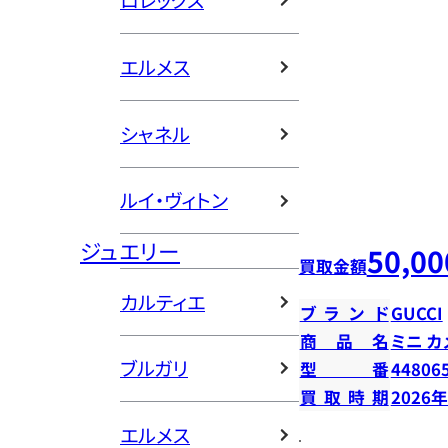
ロレックス
エルメス
シャネル
ルイ・ヴィトン
ジュエリー
50,00
買取金額
カルティエ
ブランド
GUCCI
商品名
ミニ カ
ブルガリ
型番
44806
買取時期
2026
エルメス