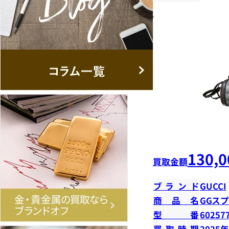
130,0
買取金額
ブランド
GUCCI
商品名
GGス
型番
60257
買取時期
2025