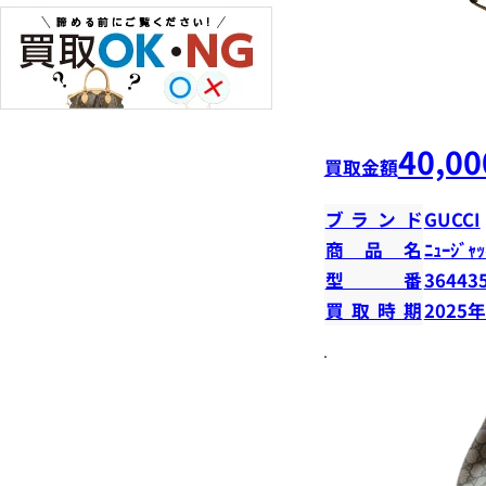
40,00
買取金額
ブランド
GUCCI
商品名
ﾆｭｰｼﾞｬｯ
型番
36443
買取時期
2025