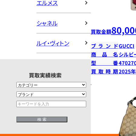
エルメス
シャネル
80,00
買取金額
ルイ・ヴィトン
ブランド
GUCCI
商品名
シルビ
型番
47027
買取時期
2025
買取実績検索