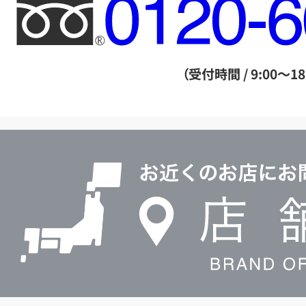
フ
リ
ー
ダ
（受付時間 / 9:00～18
イ
ヤ
ル
店
0120604117
舗
検
索