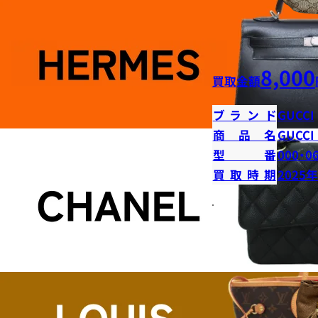
8,000
買取金額
ブランド
GUCCI
商品名
GUCC
型番
000・0
買取時期
2025