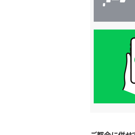
買
取
価
格
は
LINE
簡
単
査
定
ご都合に併せ