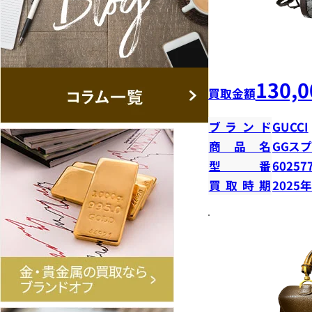
130,0
買取金額
ブランド
GUCCI
商品名
GGス
型番
60257
買取時期
2025