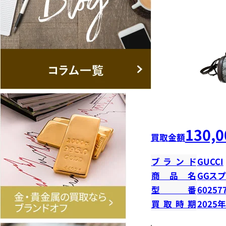
130,0
買取金額
ブランド
GUCCI
商品名
GGス
型番
60257
買取時期
2025