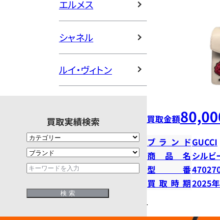
エルメス
シャネル
ルイ・ヴィトン
80,00
買取金額
買取実績検索
ブランド
GUCCI
商品名
シルビ
型番
47027
買取時期
2025