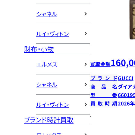
シャネル
ルイ・ヴィトン
財布・小物
160,0
エルメス
買取金額
ブランド
GUCCI
シャネル
商品名
ダイア
型番
66019
買取時期
2026
ルイ・ヴィトン
ブランド時計買取