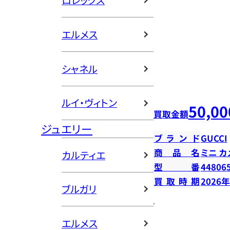
ロレックス
エルメス
シャネル
ルイ・ヴィトン
50,00
買取金額
ジュエリー
ブランド
GUCCI
商品名
ミニ カ
カルティエ
型番
44806
買取時期
2026
ブルガリ
エルメス