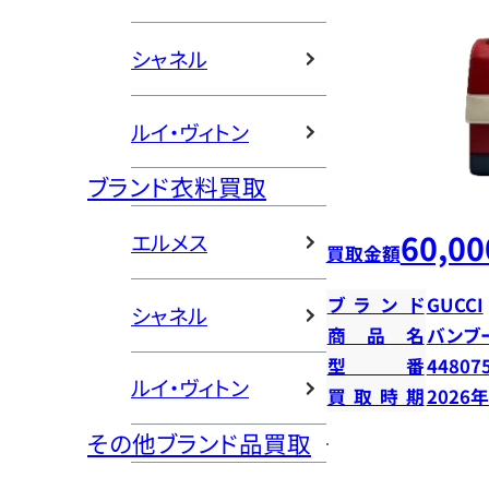
シャネル
ルイ・ヴィトン
ブランド衣料買取
60,00
エルメス
買取金額
ブランド
GUCCI
シャネル
商品名
バンブ
型番
44807
ルイ・ヴィトン
買取時期
2026
その他ブランド品買取