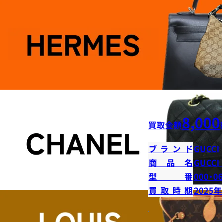
8,000
買取金額
ブランド
GUCCI
商品名
GUCC
型番
000・0
買取時期
2025