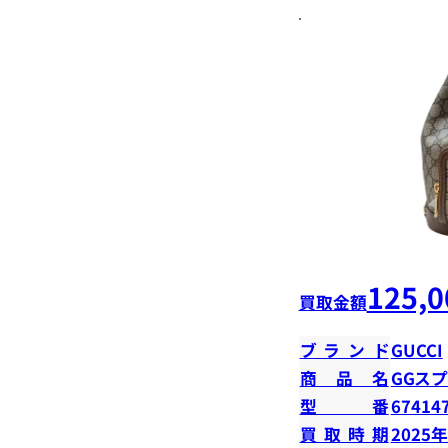
125,0
買取金額
ブランド
GUCCI
商品名
GGス
型番
67414
買取時期
2025