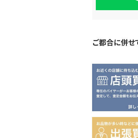
単
査
定
ご都合に併せ