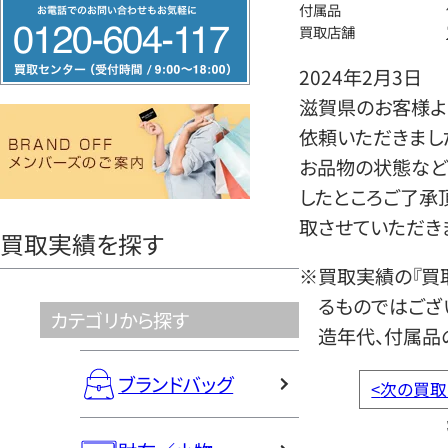
フ
付属品
買取店舗
リ
ー
2024年2月3日
ダ
滋賀県のお客様よ
イ
依頼いただきまし
ヤ
お品物の状態など
ル
したところご了承
0120604117
取させていただき
買取実績を探す
※買取実績の『買
るものではござ
カテゴリから探す
造年代、付属品
ブランドバッグ
<
次の買取