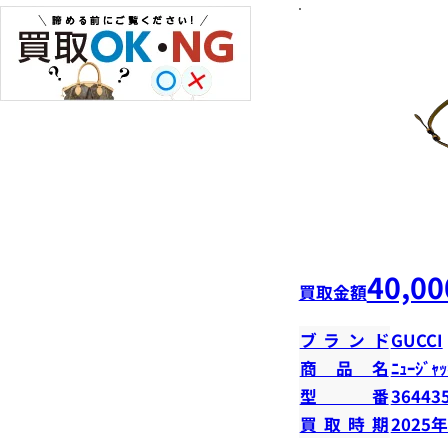
40,00
買取金額
ブランド
GUCCI
商品名
ﾆｭｰｼﾞｬｯ
型番
36443
買取時期
2025