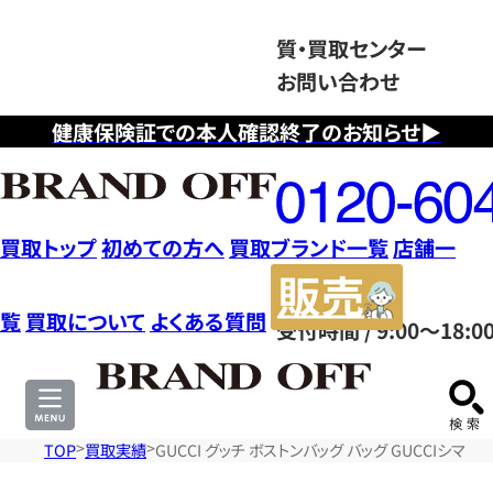
質・買取センター
お問い合わせ
健康保険証での本人確認終了のお知らせ▶
フ
リ
ー
ダ
買取トップ
初めての方へ
買取ブランド一覧
店舗一
イ
販
ヤ
売
覧
買取について
よくある質問
受付時間 / 9:00～18:0
ル
サ
0120604117
イ
ト
TOP
買取実績
GUCCI グッチ ボストンバッグ バッグ GUCCIシマ