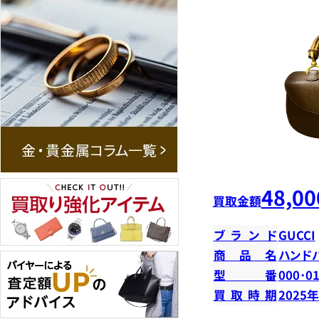
48,00
買取金額
ブランド
GUCCI
商品名
ハンド
型番
000･0
買取時期
2025