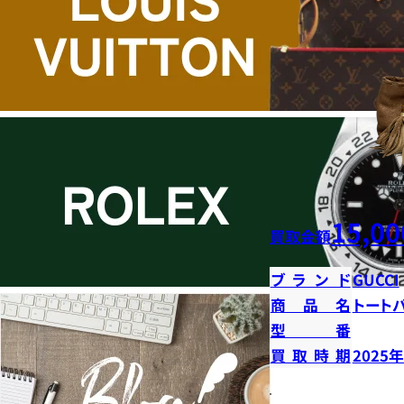
15,00
買取金額
ブランド
GUCCI
商品名
トート
型番
買取時期
2025