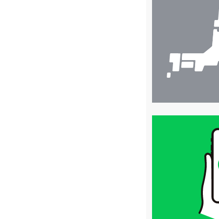
舗
検
索
買
取
価
格
は
LINE
簡