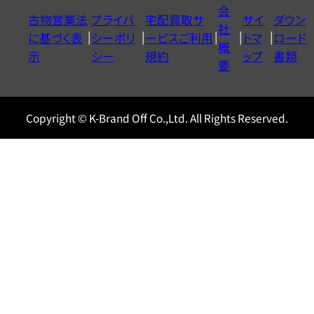
イ
会
古物営業法
プライバ
宅配買取サ
サイ
ダウン
ヤ
社
に基づく表
シーポリ
ービスご利用
トマ
ロード
ル
概
示
シー
規約
ップ
書類
0120604117
要
Copyright © K-Brand Off Co.,Ltd. All Rights Reserved.