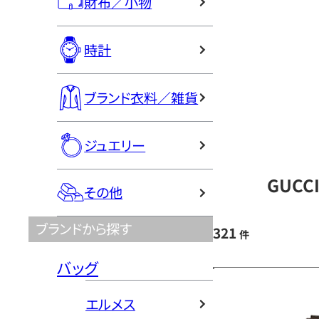
財布／小物
時計
ブランド衣料／雑貨
ジュエリー
GUCC
その他
ブランドから探す
321
件
バッグ
エルメス