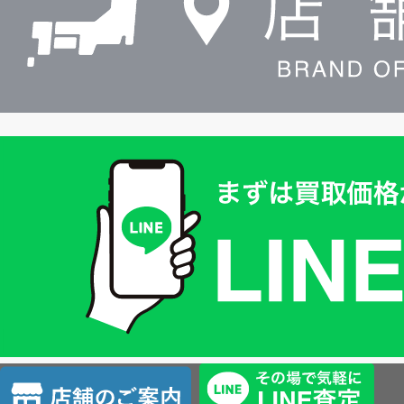
買
取
価
格
は
LINE
簡
単
査
店
定