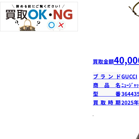
40,00
買取金額
ブランド
GUCCI
商品名
ﾆｭｰｼﾞｬｯ
型番
36443
買取時期
2025