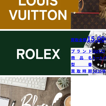
15,00
買取金額
ブランド
GUCCI
商品名
トート
型番
買取時期
2025