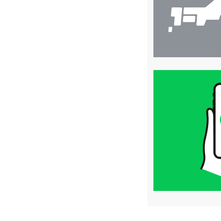
買
取
価
格
は
LINE
簡
単
査
定