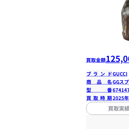
125,0
買取金額
ブランド
GUCCI
商品名
GGス
型番
67414
買取時期
2025
買取実