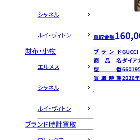
シャネル
160,0
ルイ・ヴィトン
買取金額
財布・小物
ブランド
GUCCI
商品名
ダイア
エルメス
型番
66019
買取時期
2026
シャネル
ルイ・ヴィトン
ブランド時計買取