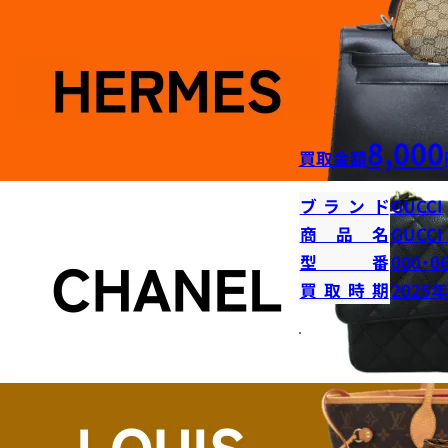
8,000
買取金額
ブランド
GUCCI
商品名
GUCC
型番
000・0
買取時期
2025