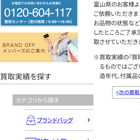
フ
富山県のお客様よ
リ
ご依頼いただきま
ー
お品物の状態など
ダ
したところご了承
イ
取させていただき
ヤ
※買取実績の『買
ル
るものではござ
0120604117
買取実績を探す
造年代、付属品
<
次の買取
カテゴリから探す
ブランドバッグ