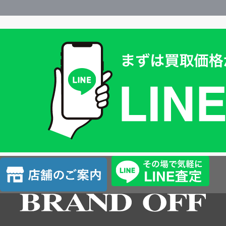
買
取
価
格
は
LINE
簡
単
査
店
定
舗
の
ご
案