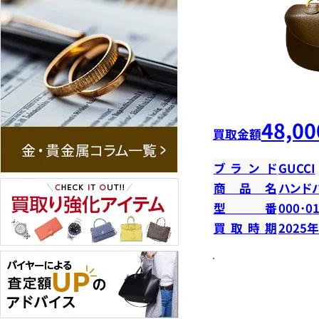
48,00
買取金額
ブランド
GUCCI
商品名
ハンド
型番
000･0
買取時期
2025