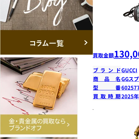
130,0
買取金額
ブランド
GUCCI
商品名
GGス
型番
60257
買取時期
2025