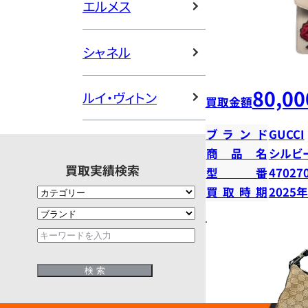
エルメス
シャネル
80,00
ルイ・ヴィトン
買取金額
ブランド
GUCCI
商品名
シルビ
買取実績検索
型番
47027
買取時期
2025