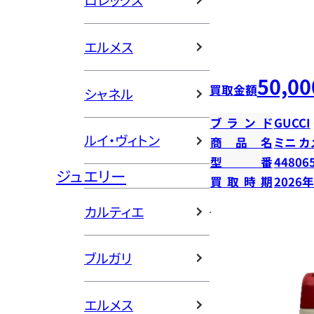
ロレックス
エルメス
50,00
買取金額
シャネル
ブランド
GUCCI
ルイ・ヴィトン
商品名
ミニ カ
型番
44806
ジュエリー
買取時期
2026
カルティエ
ブルガリ
エルメス