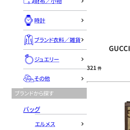
財布／小物
時計
ブランド衣料／雑貨
GUCC
ジュエリー
321
件
その他
ブランドから探す
バッグ
エルメス