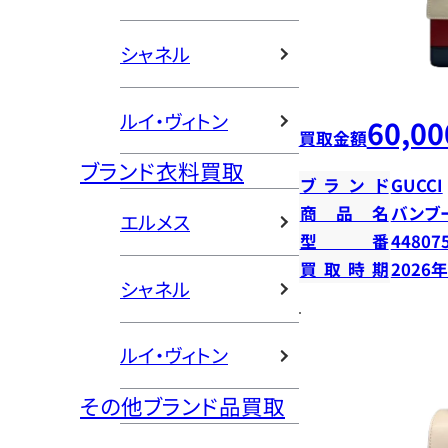
シャネル
ルイ・ヴィトン
60,00
買取金額
ブランド衣料買取
ブランド
GUCCI
商品名
バンブ
エルメス
型番
44807
買取時期
2026
シャネル
ルイ・ヴィトン
その他ブランド品買取