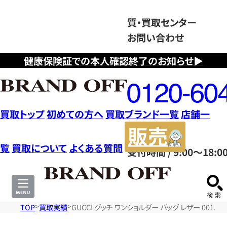
質・買取センター
お問い合わせ
健康保険証での本人確認終了のお知らせ▶
フ
リ
ー
ダ
買取トップ
初めての方へ
買取ブランド一覧
店舗一
イ
販
ヤ
売
覧
買取について
よくある質問
受付時間 / 9:00～18:0
ル
サ
0120604117
イ
ト
TOP
買取実績
GUCCI グッチ ワンショルダー バッグ レザー 001.