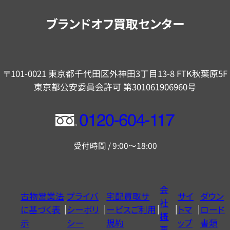
内
ブランドオフ買取センター
〒101-0021 東京都千代田区外神田3丁目13-8 FTK秋葉原5F
東京都公安委員会許可 第301061906960号
フ
リ
受付時間 / 9:00～18:00
ー
ダ
イ
会
古物営業法
プライバ
宅配買取サ
サイ
ダウン
ヤ
社
に基づく表
シーポリ
ービスご利用
トマ
ロード
ル
概
示
シー
規約
ップ
書類
0120604117
要