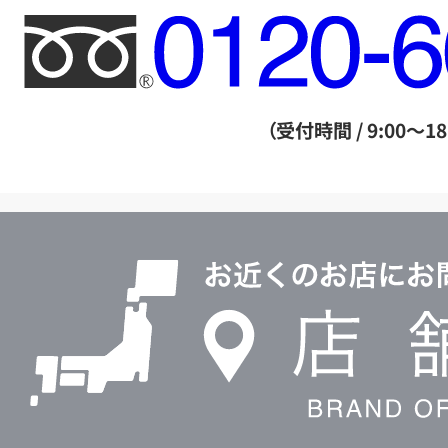
フ
リ
ー
ダ
（受付時間 / 9:00～18
イ
ヤ
ル
店
0120604117
舗
検
索