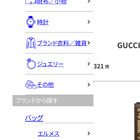
財布／小物
時計
ブランド衣料／雑貨
GUCC
ジュエリー
321
件
その他
ブランドから探す
バッグ
エルメス