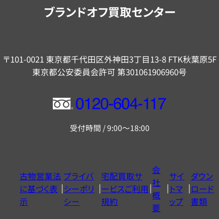
内
ブランドオフ買取センター
〒101-0021 東京都千代田区外神田3丁目13-8 FTK秋葉原5F
東京都公安委員会許可 第301061906960号
フ
リ
受付時間 / 9:00～18:00
ー
ダ
イ
会
古物営業法
プライバ
宅配買取サ
サイ
ダウン
ヤ
社
に基づく表
シーポリ
ービスご利用
トマ
ロード
ル
概
示
シー
規約
ップ
書類
0120604117
要