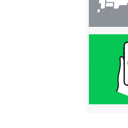
買
取
価
格
は
LINE
簡
単
査
定