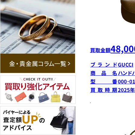
48,00
買取金額
ブランド
GUCCI
商品名
ハンド
型番
000･0
買取時期
2025