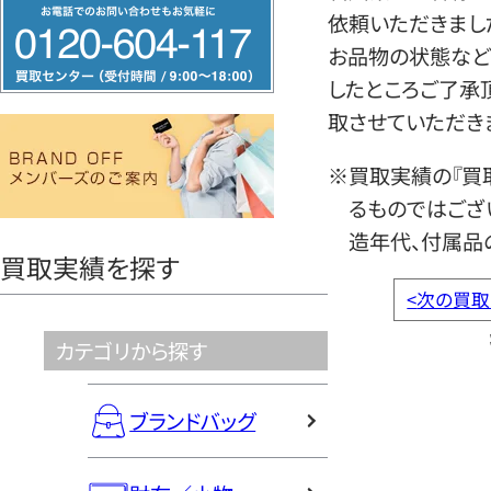
フ
依頼いただきまし
リ
お品物の状態など
ー
したところご了承
ダ
取させていただき
イ
ヤ
※買取実績の『買
ル
るものではござ
0120604117
造年代、付属品
買取実績を探す
<
次の買取
カテゴリから探す
ブランドバッグ