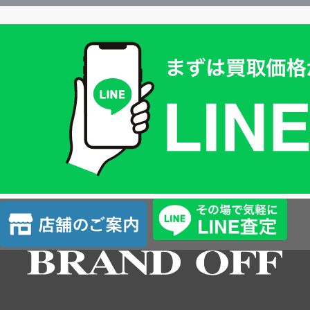
買
取
価
格
は
LINE
簡
単
査
店
定
舗
の
ご
案