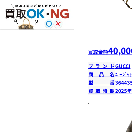
40,00
買取金額
ブランド
GUCCI
商品名
ﾆｭｰｼﾞｬｯ
型番
36443
買取時期
2025