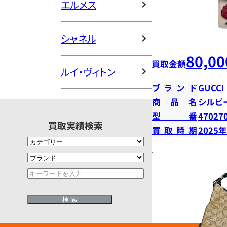
エルメス
シャネル
80,00
買取金額
ルイ・ヴィトン
ブランド
GUCCI
商品名
シルビ
型番
47027
買取実績検索
買取時期
2025