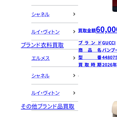
シャネル
60,00
買取金額
ルイ・ヴィトン
ブランド
GUCCI
ブランド衣料買取
商品名
バンブ
型番
44807
エルメス
買取時期
2026
シャネル
ルイ・ヴィトン
その他ブランド品買取