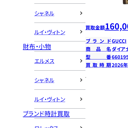
シャネル
160,0
買取金額
ルイ・ヴィトン
ブランド
GUCCI
財布・小物
商品名
ダイア
型番
66019
エルメス
買取時期
2026
シャネル
ルイ・ヴィトン
ブランド時計買取