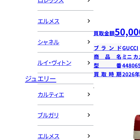
ロレックス
エルメス
50,00
買取金額
シャネル
ブランド
GUCCI
商品名
ミニ カ
ルイ・ヴィトン
型番
44806
買取時期
2026
ジュエリー
カルティエ
ブルガリ
エルメス