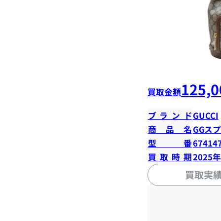
125,0
買取金額
ブランド
GUCCI
商品名
GGス
型番
67414
買取時期
2025
買取実