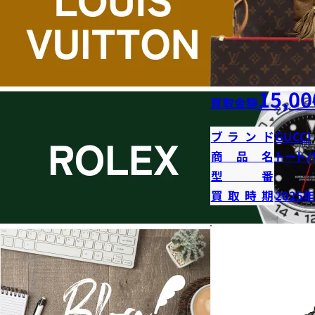
15,00
買取金額
ブランド
GUCCI
商品名
トート
型番
買取時期
2025