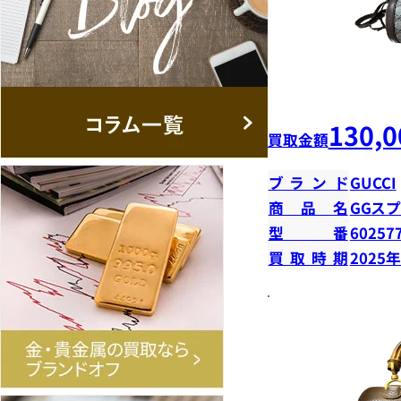
130,0
買取金額
ブランド
GUCCI
商品名
GGス
型番
60257
買取時期
2025