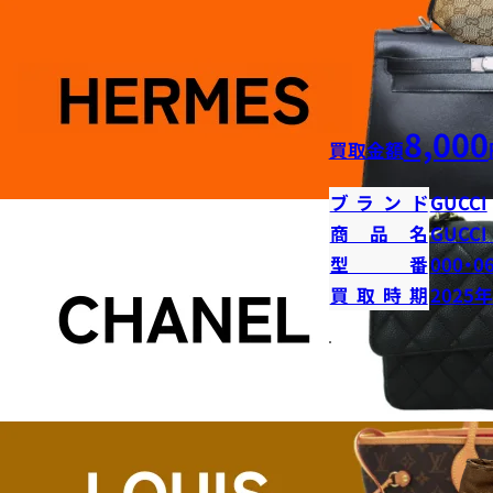
8,000
買取金額
ブランド
GUCCI
商品名
GUCC
型番
000・0
買取時期
2025