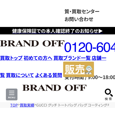
質・買取センター
お問い合わせ
健康保険証での本人確認終了のお知らせ▶
フ
リ
ー
ダ
買取トップ
初めての方へ
買取ブランド一覧
店舗一
イ
販
ヤ
売
覧
買取について
よくある質問
受付時間 / 9:00～18:0
ル
サ
0120604117
イ
ト
TOP
買取実績
GUCCI グッチ トートバッグ バッグ コーティングキャ