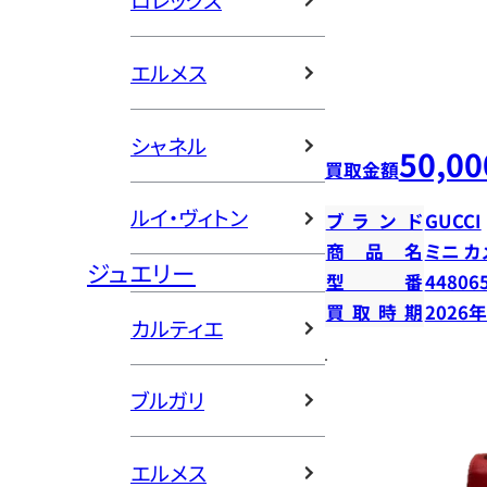
ロレックス
エルメス
シャネル
50,00
買取金額
ルイ・ヴィトン
ブランド
GUCCI
商品名
ミニ カ
ジュエリー
型番
44806
買取時期
2026
カルティエ
ブルガリ
エルメス