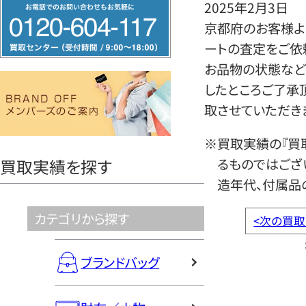
フ
2025年2月3日
リ
京都府のお客様より
ー
ートの査定をご依
ダ
お品物の状態など
イ
したところご了承
ヤ
取させていただき
ル
※買取実績の『買
0120604117
るものではござ
買取実績を探す
造年代、付属品
カテゴリから探す
<
次の買取
ブランドバッグ