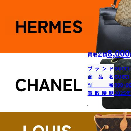
8,000
買取金額
ブランド
GUCCI
商品名
GUCC
型番
000・0
買取時期
2025