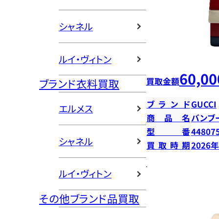
シャネル
ルイ・ヴィトン
60,00
買取金額
ブランド衣料買取
ブランド
GUCCI
エルメス
商品名
バンブ
型番
44807
シャネル
買取時期
2026
ルイ・ヴィトン
その他ブランド品買取