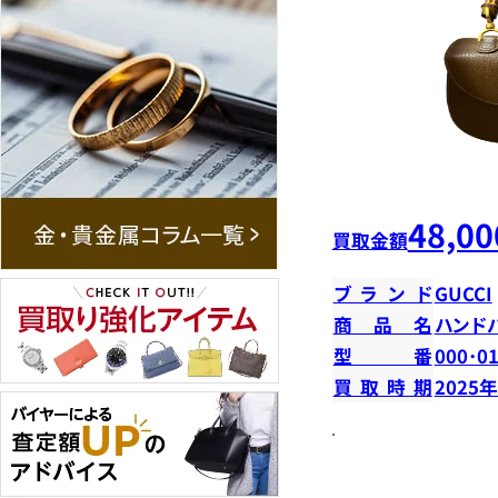
48,00
買取金額
ブランド
GUCCI
商品名
ハンド
型番
000･0
買取時期
2025