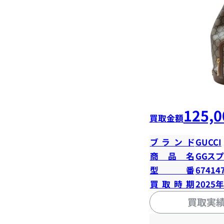
125,0
買取金額
ブランド
GUCCI
商品名
GGス
型番
67414
買取時期
2025
買取実