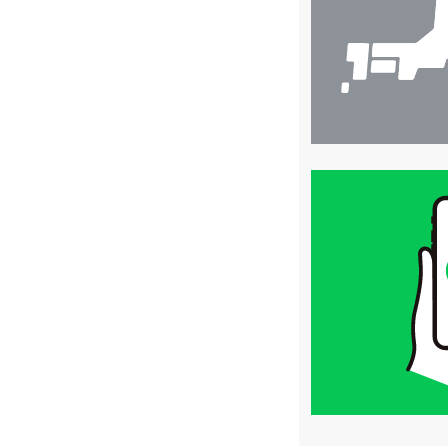
索
買
取
価
格
は
LINE
簡
単
査