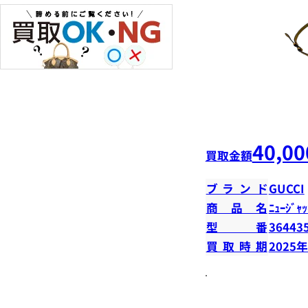
40,00
買取金額
ブランド
GUCCI
商品名
ﾆｭｰｼﾞｬｯ
型番
36443
買取時期
2025