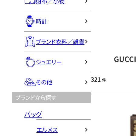
財布／小物
時計
ブランド衣料／雑貨
GUCC
ジュエリー
321
件
その他
ブランドから探す
バッグ
エルメス