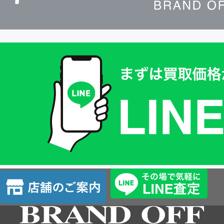
買
取
価
格
は
LINE
簡
単
査
店
定
舗
の
ご