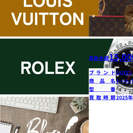
15,00
買取金額
ブランド
GUCCI
商品名
トート
型番
買取時期
2025