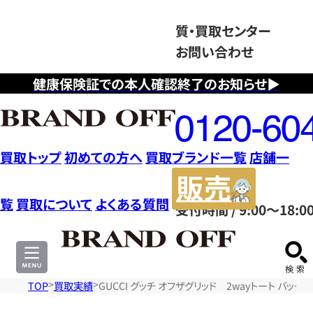
質・買取センター
お問い合わせ
健康保険証での本人確認終了のお知らせ▶
フ
リ
ー
ダ
買取トップ
初めての方へ
買取ブランド一覧
店舗一
イ
販
ヤ
売
覧
買取について
よくある質問
受付時間 / 9:00～18:0
ル
サ
0120604117
イ
ト
TOP
買取実績
GUCCI グッチ オフザグリッド 2wayトート バッグ