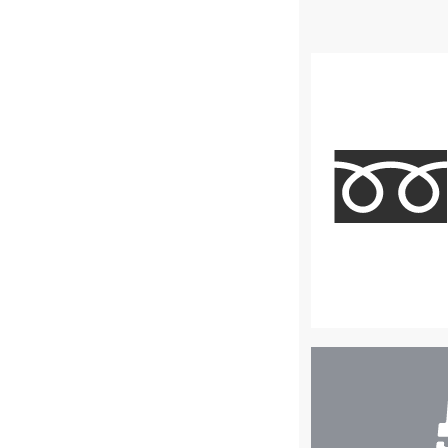
店
舗
検