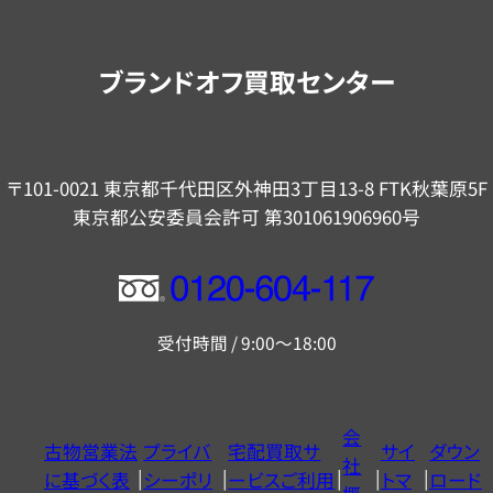
案
内
ブランドオフ買取センター
〒101-0021 東京都千代田区外神田3丁目13-8 FTK秋葉原5F
東京都公安委員会許可 第301061906960号
フ
リ
受付時間 / 9:00～18:00
ー
ダ
イ
会
古物営業法
プライバ
宅配買取サ
サイ
ダウン
ヤ
社
に基づく表
シーポリ
ービスご利用
トマ
ロード
ル