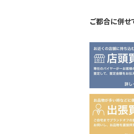
定
ご都合に併せ