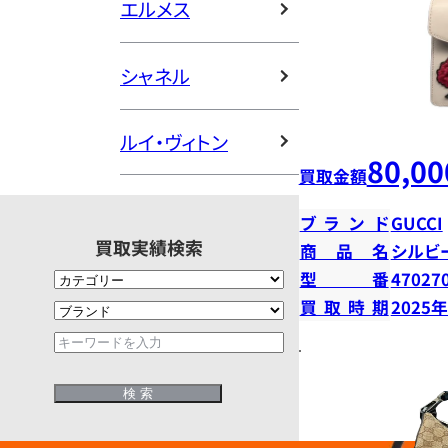
エルメス
シャネル
ルイ・ヴィトン
80,00
買取金額
ブランド
GUCCI
買取実績検索
商品名
シルビ
型番
47027
買取時期
2025