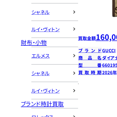
シャネル
ルイ・ヴィトン
160,0
買取金額
財布・小物
ブランド
GUCCI
エルメス
商品名
ダイア
型番
66019
買取時期
2026
シャネル
ルイ・ヴィトン
ブランド時計買取