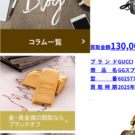
130,0
買取金額
ブランド
GUCCI
商品名
GGス
型番
60257
買取時期
2025