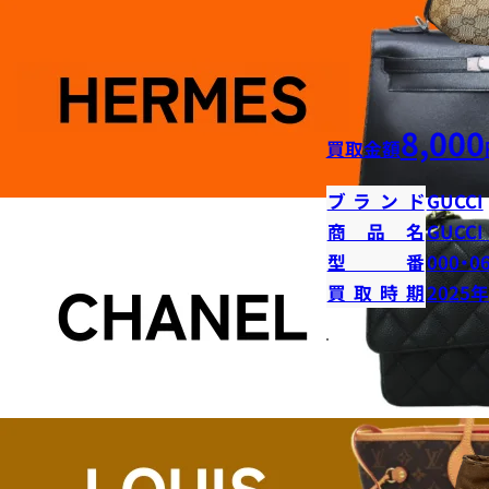
8,000
買取金額
ブランド
GUCCI
商品名
GUCC
型番
000・0
買取時期
2025