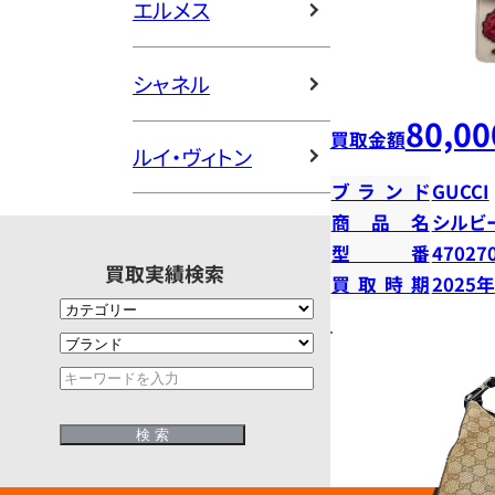
エルメス
シャネル
80,00
買取金額
ルイ・ヴィトン
ブランド
GUCCI
商品名
シルビ
型番
47027
買取実績検索
買取時期
2025