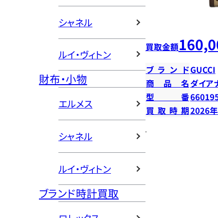
シャネル
160,0
買取金額
ルイ・ヴィトン
ブランド
GUCCI
財布・小物
商品名
ダイア
型番
66019
エルメス
買取時期
2026
シャネル
ルイ・ヴィトン
ブランド時計買取