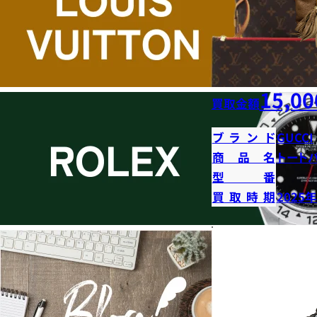
15,00
買取金額
ブランド
GUCCI
商品名
トート
型番
買取時期
2025