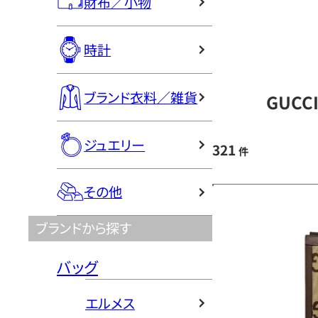
財布／小物
時計
ブランド衣料／雑貨
GUCC
ジュエリー
321
件
その他
ブランドから探す
バッグ
エルメス