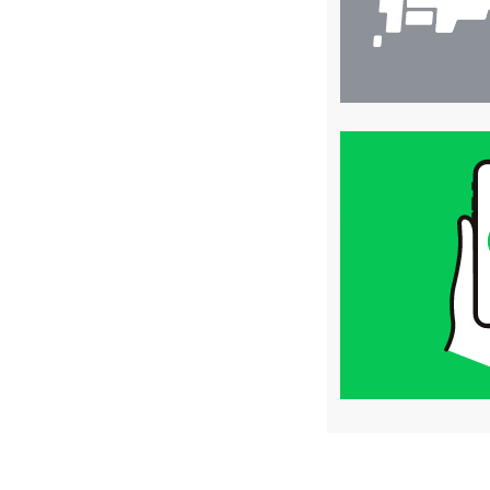
買
取
価
格
は
LINE
簡
単
査
定