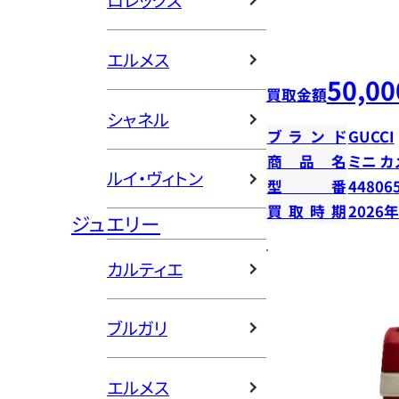
ロレックス
エルメス
50,00
買取金額
シャネル
ブランド
GUCCI
商品名
ミニ カ
ルイ・ヴィトン
型番
44806
買取時期
2026
ジュエリー
カルティエ
ブルガリ
エルメス