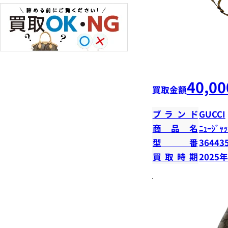
40,00
買取金額
ブランド
GUCCI
商品名
ﾆｭｰｼﾞｬｯ
型番
36443
買取時期
2025