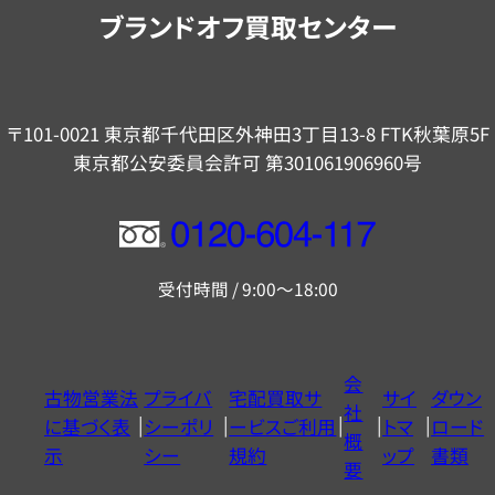
内
ブランドオフ買取センター
〒101-0021 東京都千代田区外神田3丁目13-8 FTK秋葉原5F
東京都公安委員会許可 第301061906960号
フ
リ
受付時間 / 9:00～18:00
ー
ダ
イ
会
古物営業法
プライバ
宅配買取サ
サイ
ダウン
ヤ
社
に基づく表
シーポリ
ービスご利用
トマ
ロード
ル
概
示
シー
規約
ップ
書類
0120604117
要