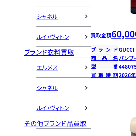
シャネル
60,00
買取金額
ルイ・ヴィトン
ブランド
GUCCI
ブランド衣料買取
商品名
バンブ
型番
44807
エルメス
買取時期
2026
シャネル
ルイ・ヴィトン
その他ブランド品買取