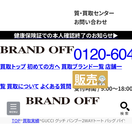
質・買取センター
お問い合わせ
健康保険証での本人確認終了のお知らせ▶
フ
リ
ー
ダ
買取トップ
初めての方へ
買取ブランド一覧
店舗一
イ
販
ヤ
売
覧
買取について
よくある質問
受付時間 / 9:00～18:0
ル
サ
0120604117
イ
ト
TOP
買取実績
GUCCI グッチ バンブー2WAYトート バッグ パイソン