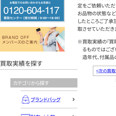
フ
定をご依頼いただ
リ
お品物の状態など
ー
したところご了承
ダ
取させていただき
イ
ヤ
※買取実績の『買
ル
るものではござ
0120604117
造年代、付属品
買取実績を探す
<
次の買取
カテゴリから探す
ブランドバッグ