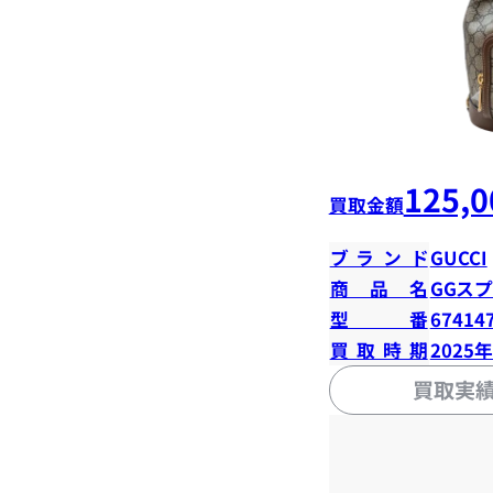
125,0
買取金額
ブランド
GUCCI
商品名
GGス
型番
67414
買取時期
2025
買取実