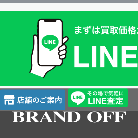
買
取
価
格
は
LINE
簡
単
査
店
定
舗
の
ご
案