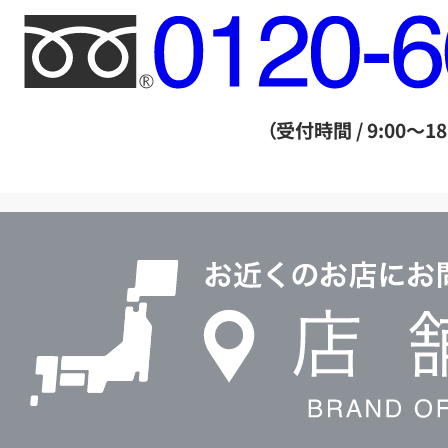
フ
リ
ー
ダ
（受付時間 / 9:00～18
イ
ヤ
ル
店
0120604117
舗
検
索