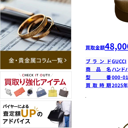
48,00
買取金額
ブランド
GUCCI
商品名
ハンド
型番
000･0
買取時期
2025