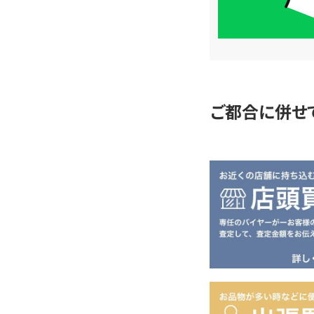
簡
単
査
定
ご都合に併せ