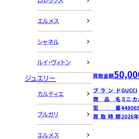
ロレックス
エルメス
シャネル
ルイ・ヴィトン
50,00
買取金額
ジュエリー
ブランド
GUCCI
カルティエ
商品名
ミニ カ
型番
44806
ブルガリ
買取時期
2026
エルメス