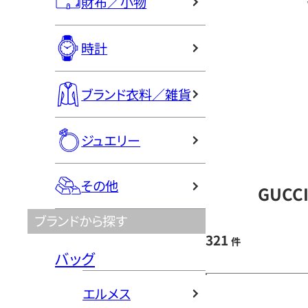
財布／小物
時計
ブランド衣料／雑貨
ジュエリー
その他
GUCC
ブランドから探す
321
件
バッグ
エルメス