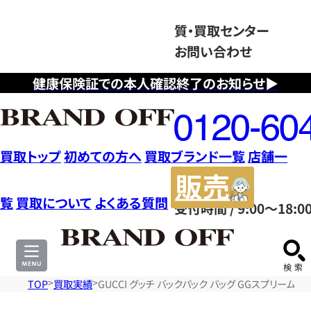
質・買取センター
お問い合わせ
健康保険証での本人確認終了のお知らせ▶
フ
リ
ー
ダ
買取トップ
初めての方へ
買取ブランド一覧
店舗一
イ
販
ヤ
売
覧
買取について
よくある質問
受付時間 / 9:00～18:0
ル
サ
0120604117
イ
ト
TOP
買取実績
GUCCI グッチ バックパック バッグ GGスプリーム 