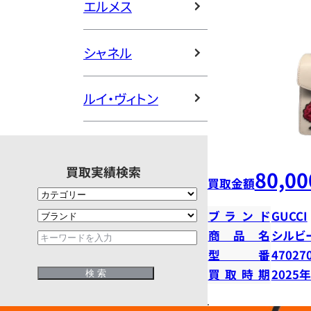
エルメス
シャネル
ルイ・ヴィトン
買取実績検索
80,00
買取金額
ブランド
GUCCI
商品名
シルビ
型番
47027
買取時期
2025