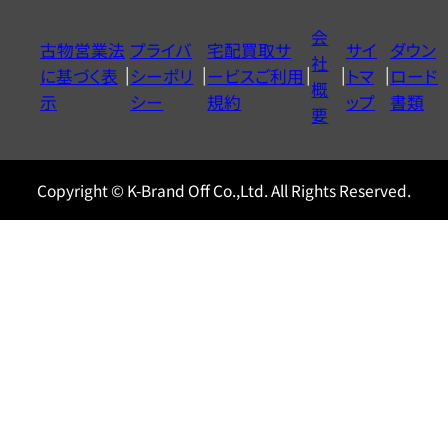
イ
会
古物営業法
プライバ
宅配買取サ
サイ
ダウン
ヤ
社
に基づく表
シーポリ
ービスご利用
トマ
ロード
ル
概
示
シー
規約
ップ
書類
0120604117
要
Copyright © K-Brand Off Co.,Ltd. All Rights Reserved.