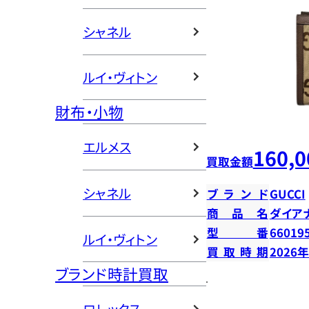
シャネル
ルイ・ヴィトン
財布・小物
エルメス
160,0
買取金額
シャネル
ブランド
GUCCI
商品名
ダイア
型番
66019
ルイ・ヴィトン
買取時期
2026
ブランド時計買取