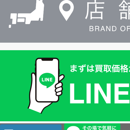
索
買
取
価
格
は
LINE
簡
単
査
店