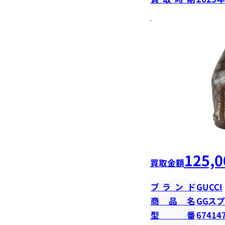
125,0
買取金額
ブランド
GUCCI
商品名
GGス
型番
67414