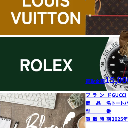
15,00
買取金額
ブランド
GUCCI
商品名
トート
型番
買取時期
2025