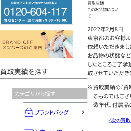
フ
買取店舗
このお品物につい
リ
て
ー
ダ
2022年2月8日
イ
東京都のお客様よ
ヤ
依頼いただきまし
ル
お品物の状態など
0120604117
したところご了承
買取実績を探す
取させていただき
※買取実績の『買
カテゴリから探す
るものではござ
造年代、付属品
ブランドバッグ
<
次の買取