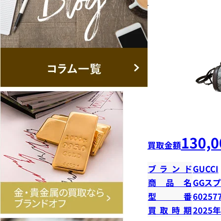
130,0
買取金額
ブランド
GUCCI
商品名
GGス
型番
60257
買取時期
2025