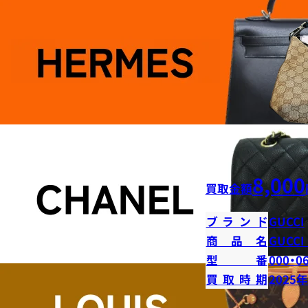
8,000
買取金額
ブランド
GUCCI
商品名
GUCC
型番
000・0
買取時期
2025