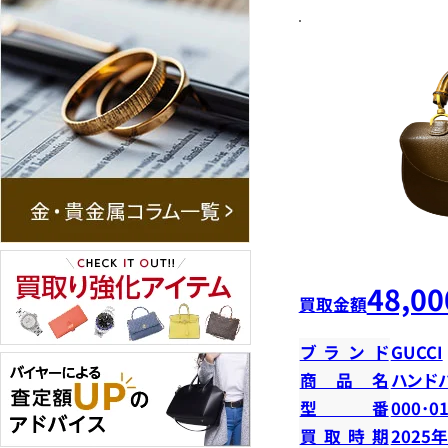
48,00
買取金額
ブランド
GUCCI
商品名
ハンド
型番
000･0
買取時期
2025