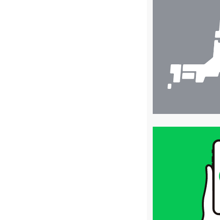
店
舗
検
索
買
取
価
格
は
LINE