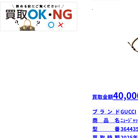
40,00
買取金額
ブランド
GUCCI
商品名
ﾆｭｰｼﾞｬｯ
型番
36443
買取時期
2025