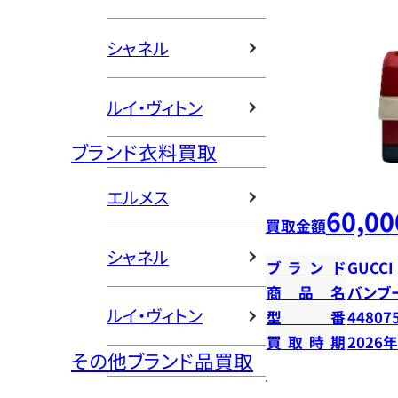
シャネル
ルイ・ヴィトン
ブランド衣料買取
エルメス
60,00
買取金額
シャネル
ブランド
GUCCI
商品名
バンブ
ルイ・ヴィトン
型番
44807
買取時期
2026
その他ブランド品買取