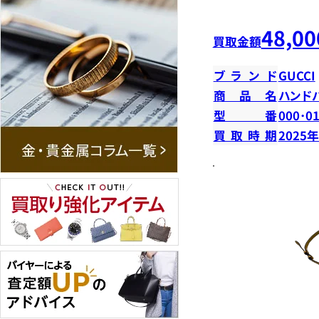
48,00
買取金額
ブランド
GUCCI
商品名
ハンド
型番
000･0
買取時期
2025