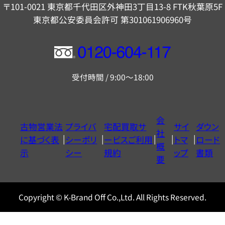
〒101-0021 東京都千代田区外神田3丁目13-8 FTK秋葉原5F
東京都公安委員会許可 第301061906960号
フ
リ
受付時間 / 9:00～18:00
ー
ダ
イ
会
古物営業法
プライバ
宅配買取サ
サイ
ダウン
ヤ
社
に基づく表
シーポリ
ービスご利用
トマ
ロード
ル
概
示
シー
規約
ップ
書類
0120604117
要
Copyright © K-Brand Off Co.,Ltd. All Rights Reserved.