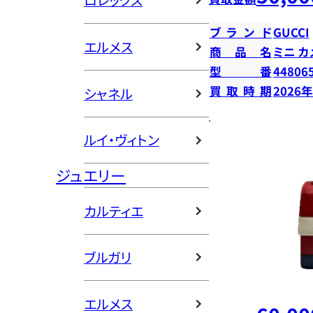
ロレックス
ブランド
GUCCI
エルメス
商品名
ミニ カ
型番
44806
買取時期
2026
シャネル
ルイ・ヴィトン
ジュエリー
カルティエ
ブルガリ
エルメス