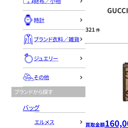
財布／小物
GUCC
時計
321
件
ブランド衣料／雑貨
ジュエリー
その他
ブランドから探す
バッグ
160,0
エルメス
買取金額