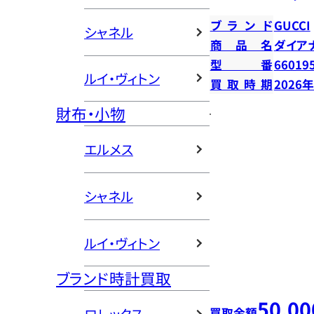
ブランド
GUCCI
シャネル
商品名
ダイア
型番
66019
ルイ・ヴィトン
買取時期
2026
財布・小物
エルメス
シャネル
ルイ・ヴィトン
ブランド時計買取
50,00
買取金額