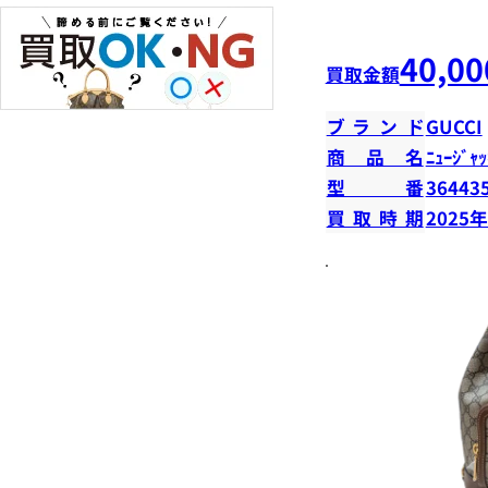
40,00
買取金額
ブランド
GUCCI
商品名
ﾆｭｰｼﾞｬｯ
型番
36443
買取時期
2025