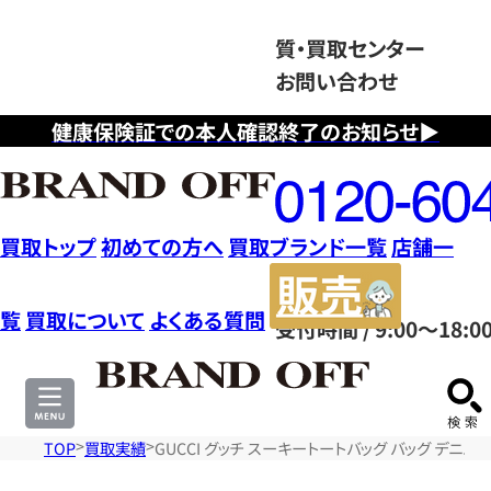
質・買取センター
お問い合わせ
健康保険証での本人確認終了のお知らせ▶
フ
リ
ー
ダ
買取トップ
初めての方へ
買取ブランド一覧
店舗一
イ
販
ヤ
売
覧
買取について
よくある質問
受付時間 / 9:00～18:0
ル
サ
0120604117
イ
ト
TOP
買取実績
GUCCI グッチ スーキートートバッグ バッグ デニム