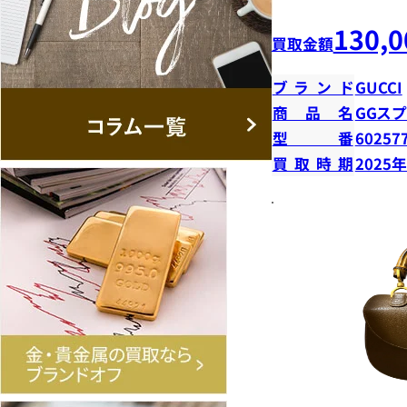
130,0
買取金額
ブランド
GUCCI
商品名
GGス
型番
60257
買取時期
2025