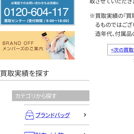
取させていただき
フ
リ
※買取実績の『買
ー
るものではござ
ダ
造年代、付属品
イ
ヤ
<
次の買取
ル
0120604117
買取実績を探す
カテゴリから探す
ブランドバッグ