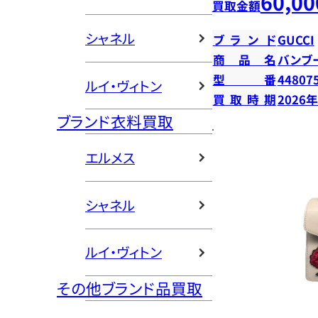
60,00
買取金額
シャネル
ブランド
GUCCI
商品名
バンブ
型番
44807
ルイ・ヴィトン
買取時期
2026
ブランド衣料買取
エルメス
シャネル
ルイ・ヴィトン
その他ブランド品買取