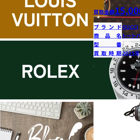
15,00
買取金額
ブランド
GUCCI
商品名
トート
型番
買取時期
2025