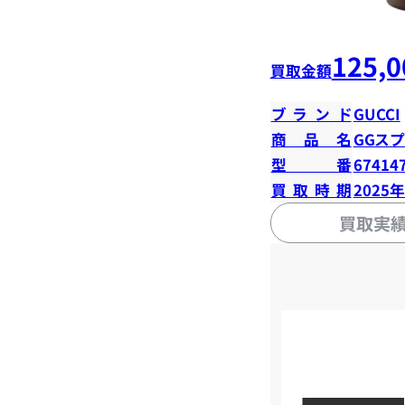
125,0
買取金額
ブランド
GUCCI
商品名
GGス
型番
67414
買取時期
2025
買取実