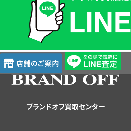
価
格
は
LINE
簡
単
査
店
定
舗
の
ご
案
内
ブランドオフ買取センター