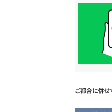
買
取
価
格
は
LINE
簡
単
査
定
ご都合に併せ