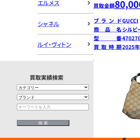
80,00
エルメス
買取金額
ブランド
GUCCI
シャネル
商品名
シルビ
型番
47027
ルイ・ヴィトン
買取時期
2025
買取実績検索