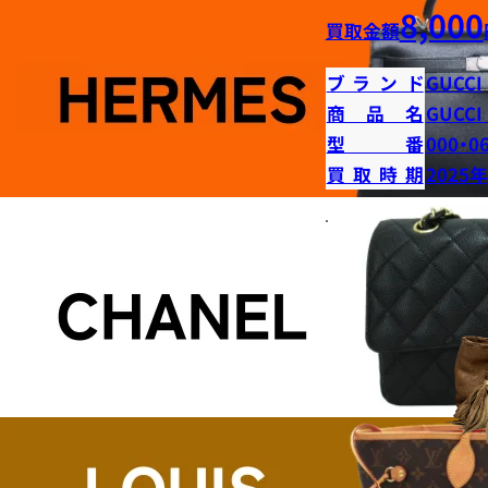
8,000
買取金額
ブランド
GUCCI
商品名
GUCC
型番
000・0
買取時期
2025