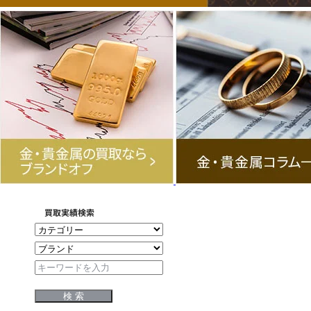
買取実績検索