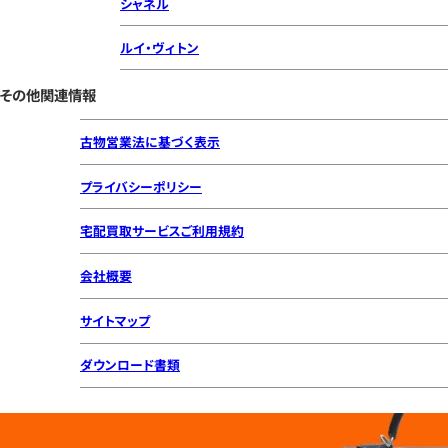
シャネル
ルイ・ヴィトン
その他関連情報
古物営業法に基づく表示
プライバシーポリシー
宅配買取サービスご利用規約
会社概要
サイトマップ
ダウンロード書類