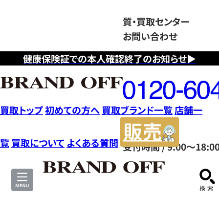
質・買取センター
お問い合わせ
健康保険証での本人確認終了のお知らせ▶
フ
リ
ー
ダ
買取トップ
初めての方へ
買取ブランド一覧
店舗一
イ
販
ヤ
売
覧
買取について
よくある質問
受付時間 / 9:00～18:0
ル
サ
0120604117
イ
ト