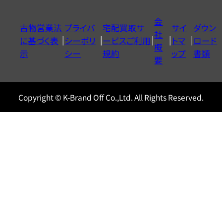
ダ
イ
会
古物営業法
プライバ
宅配買取サ
サイ
ダウン
ヤ
社
に基づく表
シーポリ
ービスご利用
トマ
ロード
ル
概
示
シー
規約
ップ
書類
0120604117
要
Copyright © K-Brand Off Co.,Ltd. All Rights Reserved.