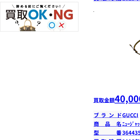
40,00
買取金額
ブランド
GUCCI
商品名
ﾆｭｰｼﾞｬｯ
型番
36443