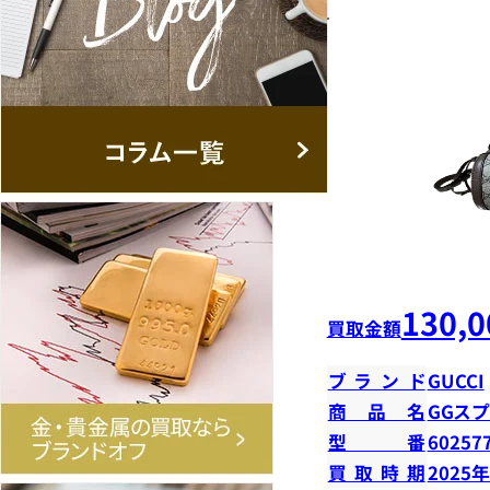
130,0
買取金額
ブランド
GUCCI
商品名
GGス
型番
60257
買取時期
2025