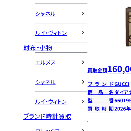
シャネル
ルイ・ヴィトン
財布・小物
エルメス
160,0
買取金額
シャネル
ブランド
GUCCI
商品名
ダイア
型番
66019
ルイ・ヴィトン
買取時期
2026
ブランド時計買取