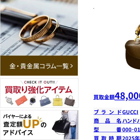
48,00
買取金額
ブランド
GUCCI
商品名
ハンド
型番
000･0
買取時期
2025