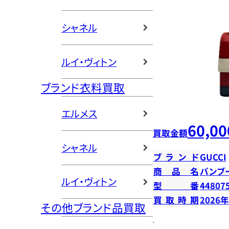
シャネル
ルイ・ヴィトン
ブランド衣料買取
エルメス
60,00
買取金額
シャネル
ブランド
GUCCI
商品名
バンブ
ルイ・ヴィトン
型番
44807
買取時期
2026
その他ブランド品買取