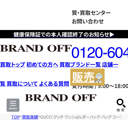
質・買取センター
お問い合わせ
健康保険証での本人確認終了のお知らせ▶
フ
リ
ー
ダ
買取トップ
初めての方へ
買取ブランド一覧
店舗一
イ
販
ヤ
売
覧
買取について
よくある質問
受付時間 / 9:00～18:0
ル
サ
0120604117
イ
ト
TOP
買取実績
GUCCI グッチ ワンショルダーバッグ バッグ コーテ