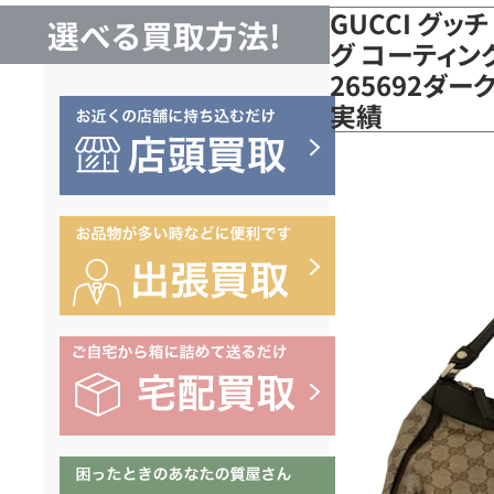
GUCCI グッ
選べる買取方法!
グ コーティン
265692ダ
実績