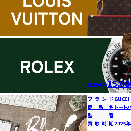
15,00
買取金額
ブランド
GUCCI
商品名
トート
型番
買取時期
2025