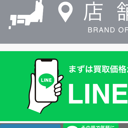
索
買
取
価
格
は
LINE
簡
単
査
店