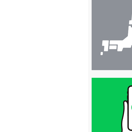
店
舗
検
索
買
取
価
格
は
LINE