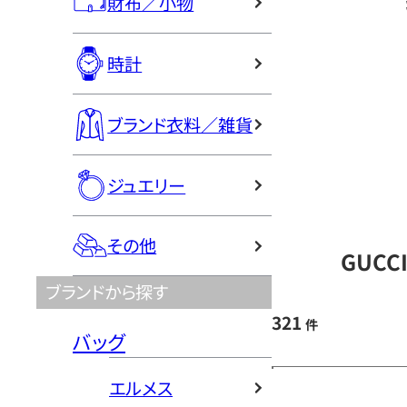
財布／小物
時計
ブランド衣料／雑貨
ジュエリー
その他
GUCC
ブランドから探す
321
件
バッグ
エルメス