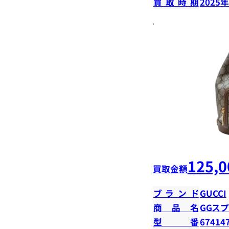
買取時期
2025
125,0
買取金額
ブランド
GUCCI
商品名
GGス
型番
67414