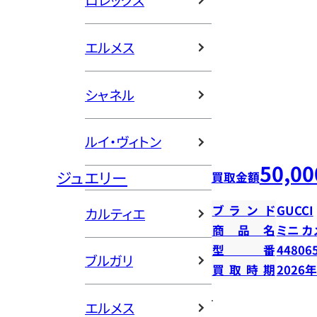
ロレックス
エルメス
シャネル
ルイ・ヴィトン
50,00
ジュエリー
買取金額
ブランド
GUCCI
カルティエ
商品名
ミニ カ
型番
44806
ブルガリ
買取時期
2026
エルメス