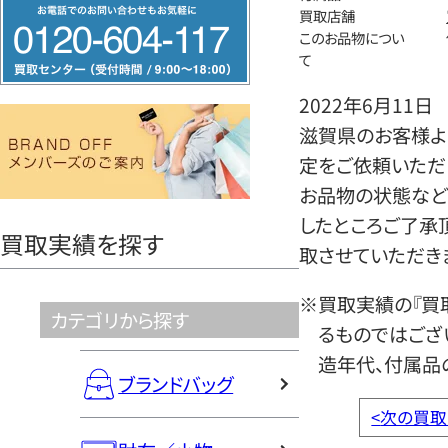
フ
買取店舗
リ
このお品物につい
て
ー
ダ
2022年6月11日
イ
滋賀県のお客様よ
ヤ
定をご依頼いただ
ル
お品物の状態など
0120604117
したところご了承
買取実績を探す
取させていただき
※買取実績の『買
カテゴリから探す
るものではござ
造年代、付属品
ブランドバッグ
<
次の買取