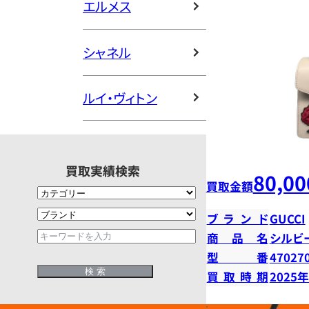
エルメス
シャネル
ルイ・ヴィトン
買取実績検索
80,00
買取金額
ブランド
GUCCI
商品名
シルビ
型番
47027
買取時期
2025