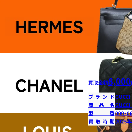
8,000
買取金額
ブランド
GUCCI
商品名
GUCC
型番
000・0
買取時期
2025