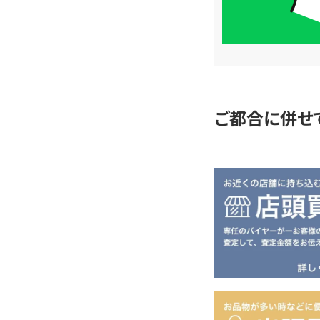
簡
単
査
定
ご都合に併せ