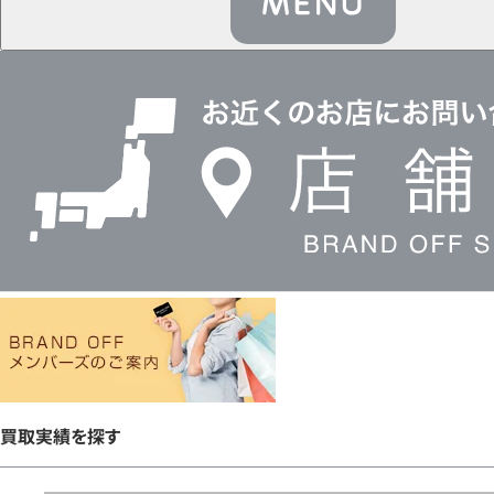
店
舗
検
索
買取実績を探す