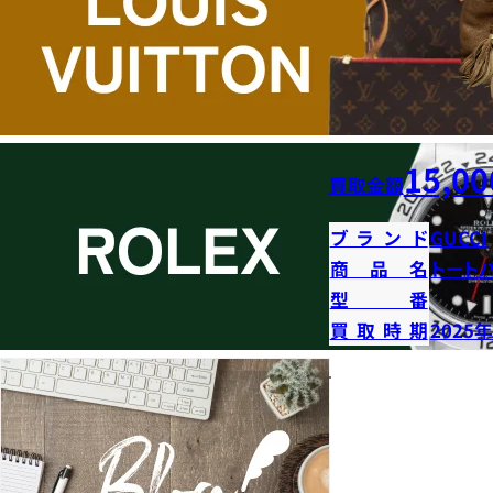
15,00
買取金額
ブランド
GUCCI
商品名
トート
型番
買取時期
2025