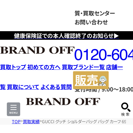
質・買取センター
お問い合わせ
健康保険証での本人確認終了のお知らせ▶
フ
リ
ー
ダ
買取トップ
初めての方へ
買取ブランド一覧
店舗一
イ
販
ヤ
売
覧
買取について
よくある質問
受付時間 / 9:00～18:0
ル
サ
0120604117
イ
ト
TOP
買取実績
GUCCI グッチ ショルダーバッグ バッグ カーフ 69