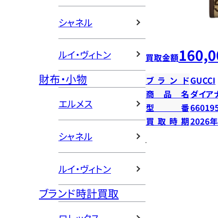
シャネル
160,0
ルイ・ヴィトン
買取金額
財布・小物
ブランド
GUCCI
商品名
ダイア
エルメス
型番
66019
買取時期
2026
シャネル
ルイ・ヴィトン
ブランド時計買取