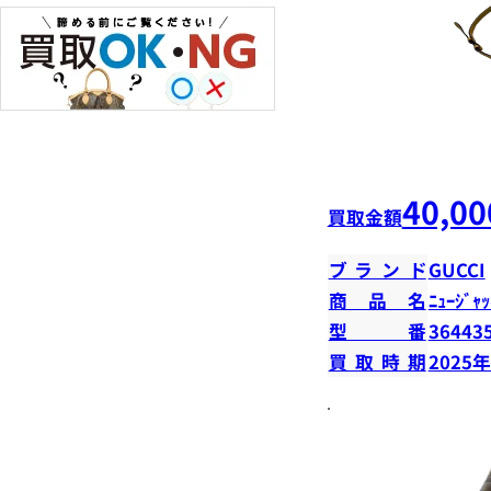
40,00
買取金額
ブランド
GUCCI
商品名
ﾆｭｰｼﾞｬｯ
型番
36443
買取時期
2025