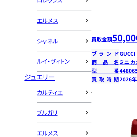
ロレックス
エルメス
50,00
買取金額
シャネル
ブランド
GUCCI
ルイ・ヴィトン
商品名
ミニ カ
型番
44806
ジュエリー
買取時期
2026
カルティエ
ブルガリ
エルメス