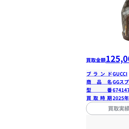
125,0
買取金額
ブランド
GUCCI
商品名
GGス
型番
67414
買取時期
2025
買取実