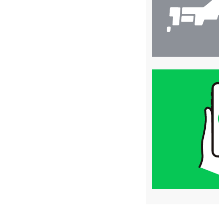
買
取
価
格
は
LINE
簡
単
査
定