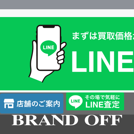
買
取
価
格
は
LINE
簡
単
査
店
定
舗
の
ご
案