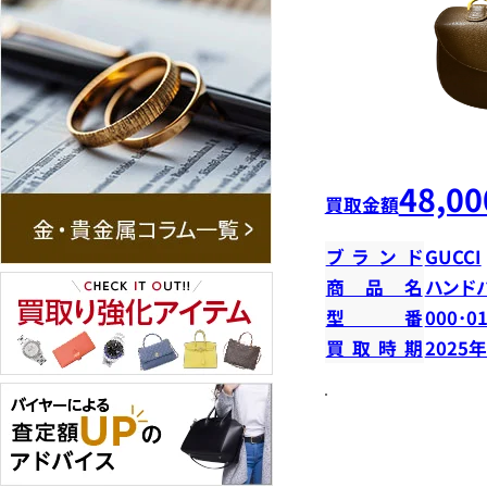
48,00
買取金額
ブランド
GUCCI
商品名
ハンド
型番
000･0
買取時期
2025