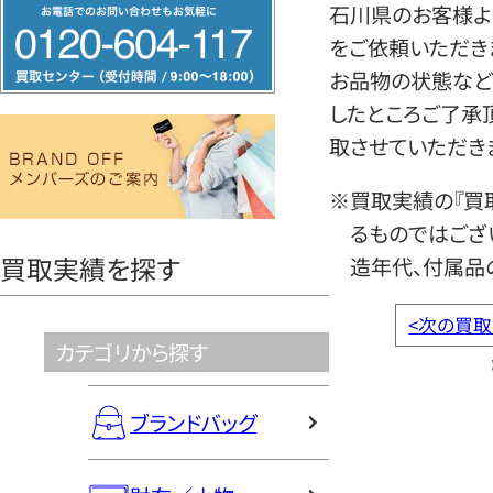
フ
石川県のお客様よ
リ
をご依頼いただき
ー
お品物の状態など
ダ
したところご了承
イ
取させていただき
ヤ
※買取実績の『買
ル
るものではござ
0120604117
買取実績を探す
造年代、付属品
<
次の買取
カテゴリから探す
ブランドバッグ