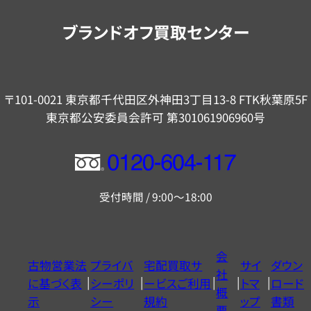
内
ブランドオフ買取センター
〒101-0021 東京都千代田区外神田3丁目13-8 FTK秋葉原5F
東京都公安委員会許可 第301061906960号
フ
リ
受付時間 / 9:00～18:00
ー
ダ
イ
会
古物営業法
プライバ
宅配買取サ
サイ
ダウン
ヤ
社
に基づく表
シーポリ
ービスご利用
トマ
ロード
ル
概
示
シー
規約
ップ
書類
0120604117
要