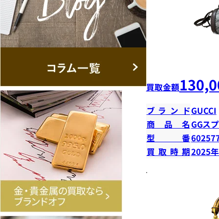
130,0
買取金額
ブランド
GUCCI
商品名
GGス
型番
60257
買取時期
2025