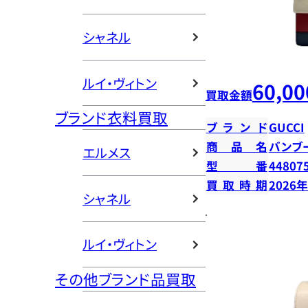
シャネル
ルイ・ヴィトン
60,00
買取金額
ブランド衣料買取
ブランド
GUCCI
商品名
バンブ
エルメス
型番
44807
買取時期
2026
シャネル
ルイ・ヴィトン
その他ブランド品買取