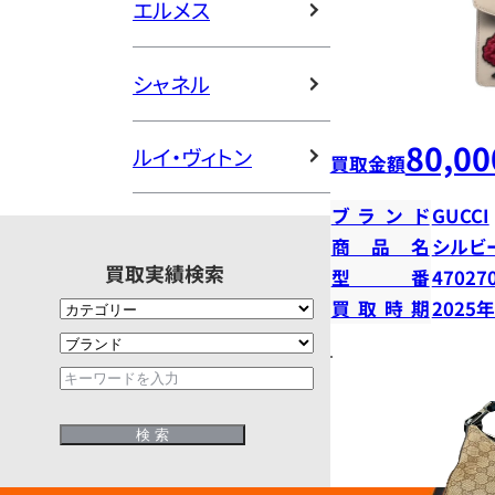
エルメス
シャネル
80,00
ルイ・ヴィトン
買取金額
ブランド
GUCCI
商品名
シルビ
買取実績検索
型番
47027
買取時期
2025