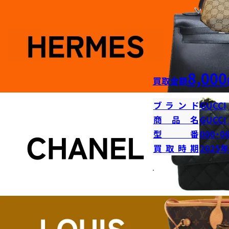
8,000
買取金額
ブランド
GUCCI
商品名
GUCC
型番
000・0
買取時期
2025