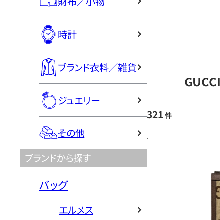
財布／小物
時計
ブランド衣料／雑貨
GUCC
ジュエリー
321
件
その他
ブランドから探す
バッグ
エルメス