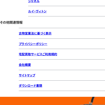
シャネル
ルイ・ヴィトン
その他関連情報
古物営業法に基づく表示
プライバシーポリシー
宅配買取サービスご利用規約
会社概要
サイトマップ
ダウンロード書類