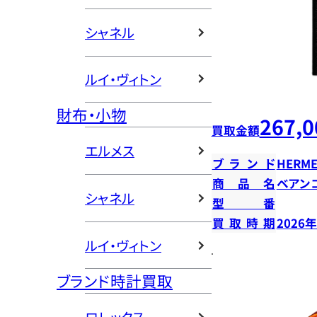
シャネル
ルイ・ヴィトン
財布・小物
267,0
買取金額
エルメス
ブランド
HERME
商品名
ベアン
シャネル
型番
買取時期
2026
ルイ・ヴィトン
ブランド時計買取