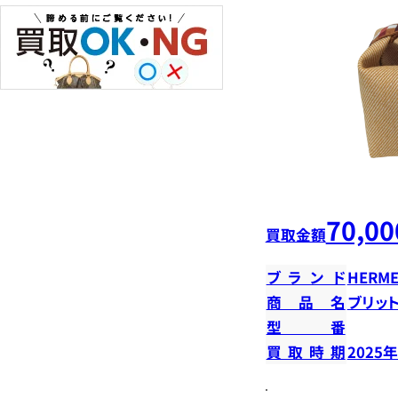
70,00
買取金額
ブランド
HERME
商品名
ブリット
型番
買取時期
2025