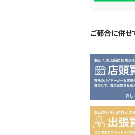
査
定
ご都合に併せ