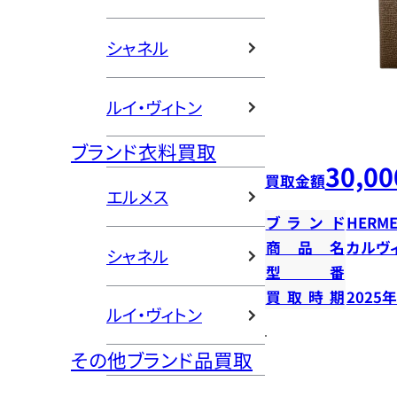
シャネル
ルイ・ヴィトン
ブランド衣料買取
30,00
買取金額
エルメス
ブランド
HERME
商品名
カルヴ
シャネル
型番
買取時期
2025
ルイ・ヴィトン
その他ブランド品買取