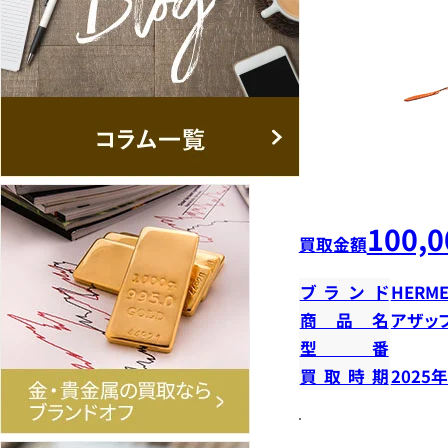
100,0
買取金額
ブランド
HERME
商品名
アザッ
型番
買取時期
2025