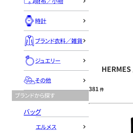
財布／小物
時計
ブランド衣料／雑貨
ジュエリー
HERME
その他
381
件
ブランドから探す
バッグ
エルメス