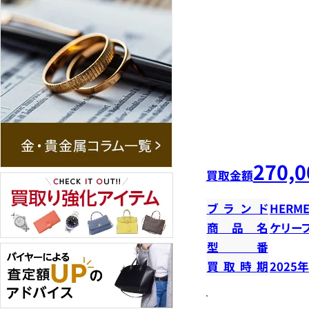
270,0
買取金額
ブランド
HERME
商品名
ケリー
型番
買取時期
2025