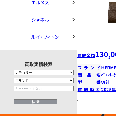
エルメス
シャネル
ルイ・ヴィトン
130,0
買取金額
買取実績検索
ブランド
HERME
商品名
ﾍﾞｱﾝｷｰ
型番
W刻
買取時期
2025