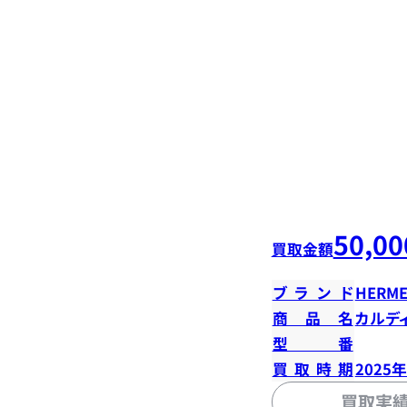
50,00
買取金額
ブランド
HERME
商品名
カルデ
型番
買取時期
2025
買取実