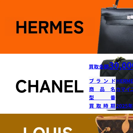
30,00
買取金額
ブランド
HERME
商品名
カマイ
型番
買取時期
2025