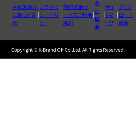
会
古物営業法
プライバ
宅配買取サ
サイ
ダウン
ヤ
社
に基づく表
シーポリ
ービスご利用
トマ
ロード
ル
概
示
シー
規約
ップ
書類
0120604117
要
Copyright © K-Brand Off Co.,Ltd. All Rights Reserved.