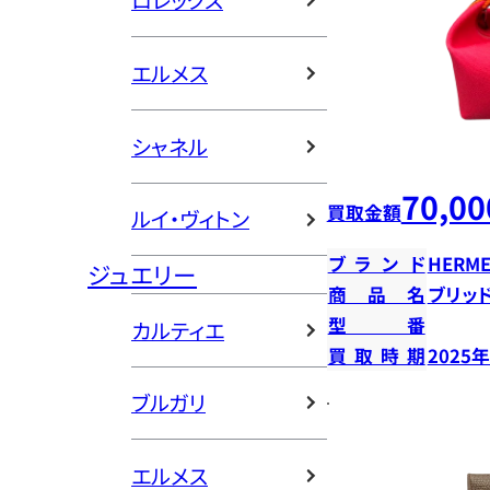
ロレックス
エルメス
シャネル
70,00
買取金額
ルイ・ヴィトン
ブランド
HERME
ジュエリー
商品名
ブリッ
型番
カルティエ
買取時期
2025
ブルガリ
エルメス