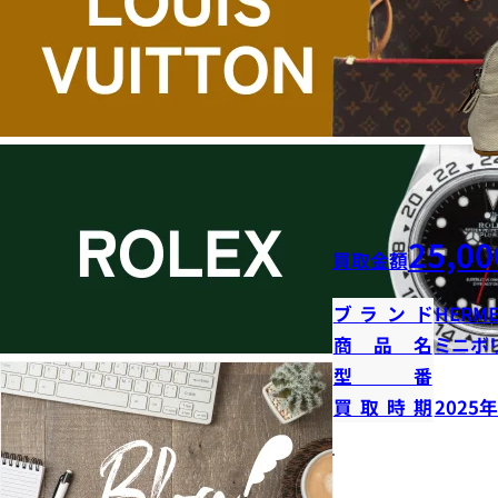
25,00
買取金額
ブランド
HERME
商品名
ミニボ
型番
買取時期
2025