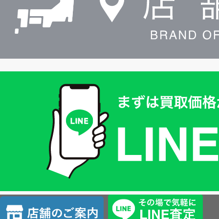
買
取
価
格
は
LINE
簡
単
査
店
定
舗