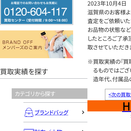
フ
2023年10月4日
リ
滋賀県のお客様よ
ー
査定をご依頼いた
ダ
お品物の状態など
イ
したところご了承
ヤ
取させていただき
ル
※買取実績の『買
0120604117
るものではござ
買取実績を探す
造年代、付属品
カテゴリから探す
<
次の買取
H
ブランドバッグ