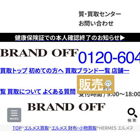
質・買取センター
お問い合わせ
健康保険証での本人確認終了のお知らせ▶
フ
リ
ー
ダ
買取トップ
初めての方へ
買取ブランド一覧
店舗一
イ
販
ヤ
売
覧
買取について
よくある質問
受付時間 / 9:00～18:0
ル
サ
0120604117
イ
ト
TOP
エルメス買取
エルメス 財布・小物買取
HERMES エルメス