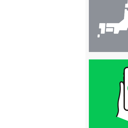
検
索
買
取
価
格
は
LINE
簡
単