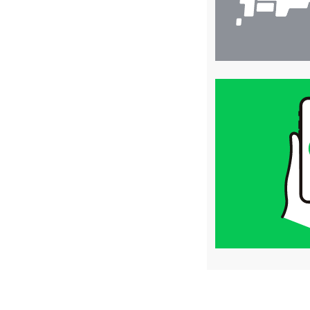
買
取
価
格
は
LINE
簡
単
査
定