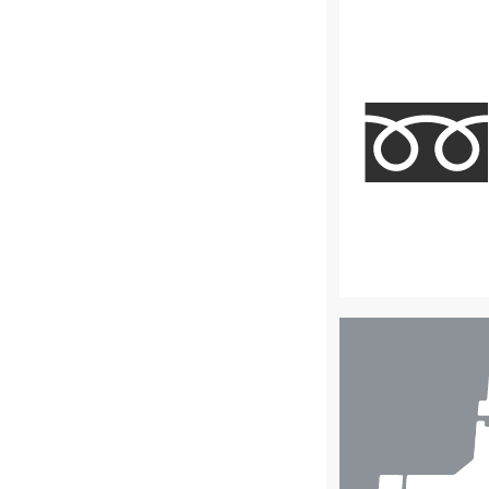
店
舗
検
索