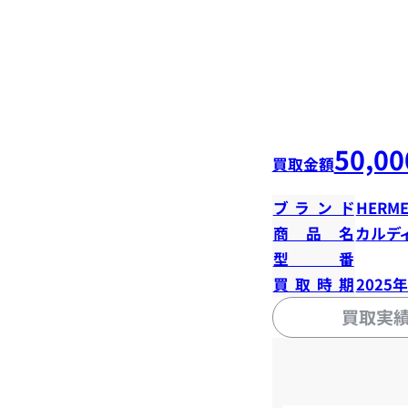
50,00
買取金額
ブランド
HERME
商品名
カルデ
型番
買取時期
2025
買取実