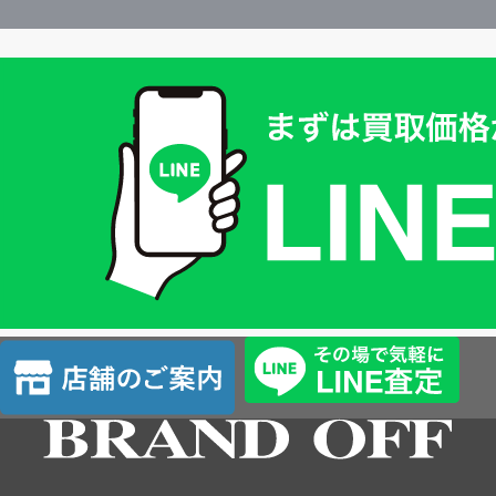
買
取
価
格
は
LINE
簡
単
査
店
定
舗
の
ご
案