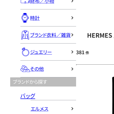
財布／小物
時計
HERME
ブランド衣料／雑貨
ジュエリー
381
件
その他
ブランドから探す
バッグ
エルメス