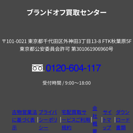
内
ブランドオフ買取センター
〒101-0021 東京都千代田区外神田3丁目13-8 FTK秋葉原5F
東京都公安委員会許可 第301061906960号
フ
リ
受付時間 / 9:00～18:00
ー
ダ
イ
会
古物営業法
プライバ
宅配買取サ
サイ
ダウン
ヤ
社
に基づく表
シーポリ
ービスご利用
トマ
ロード
ル
概
示
シー
規約
ップ
書類
0120604117
要