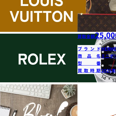
25,00
買取金額
ブランド
HERME
商品名
ミニボ
型番
買取時期
2025