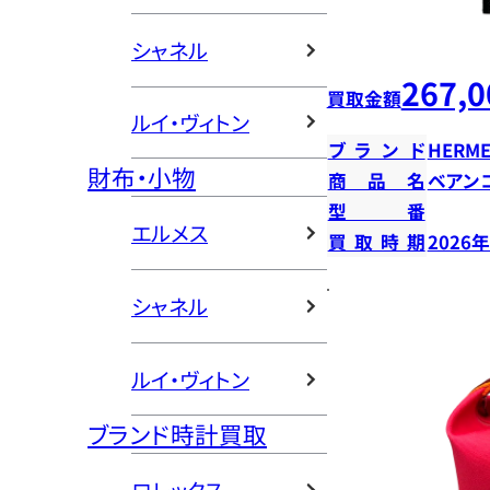
シャネル
267,0
買取金額
ルイ・ヴィトン
ブランド
HERME
財布・小物
商品名
ベアン
型番
エルメス
買取時期
2026
シャネル
ルイ・ヴィトン
ブランド時計買取