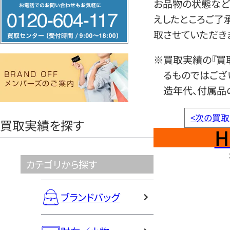
フ
お品物の状態など
リ
えしたところご了
ー
取させていただき
ダ
※買取実績の『買
イ
るものではござ
ヤ
造年代、付属品
ル
0120604117
<
次の買取
買取実績を探す
H
カテゴリから探す
ブランドバッグ