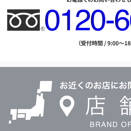
フ
リ
ー
ダ
（受付時間 / 9:00～18
イ
ヤ
ル
店
0120604117
舗
検
索