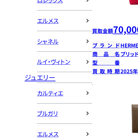
ロレックス
エルメス
70,00
買取金額
シャネル
ブランド
HERME
商品名
ブリッ
ルイ・ヴィトン
型番
買取時期
2025
ジュエリー
カルティエ
ブルガリ
エルメス