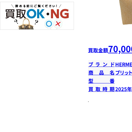
70,00
買取金額
ブランド
HERME
商品名
ブリット
型番
買取時期
2025