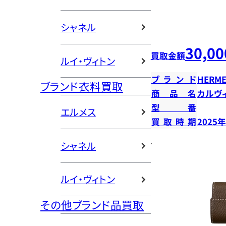
シャネル
30,00
買取金額
ルイ・ヴィトン
ブランド
HERME
ブランド衣料買取
商品名
カルヴ
型番
エルメス
買取時期
2025
シャネル
ルイ・ヴィトン
その他ブランド品買取