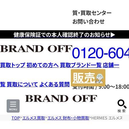
質・買取センター
お問い合わせ
健康保険証での本人確認終了のお知らせ▶
フ
リ
ー
ダ
買取トップ
初めての方へ
買取ブランド一覧
店舗一
イ
販
ヤ
売
覧
買取について
よくある質問
受付時間 / 9:00～18:0
ル
サ
0120604117
イ
ト
TOP
エルメス買取
エルメス 財布・小物買取
HERMES エルメス