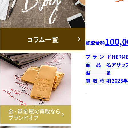
100,0
買取金額
ブランド
HERME
商品名
アザッ
型番
買取時期
2025