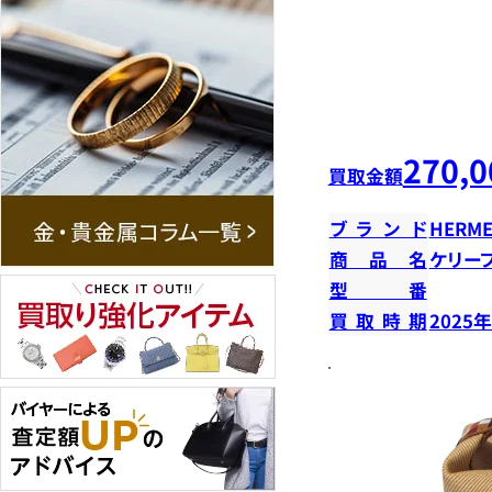
270,0
買取金額
ブランド
HERME
商品名
ケリー
型番
買取時期
2025