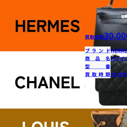
30,00
買取金額
ブランド
HERME
商品名
カマイ
型番
買取時期
2025