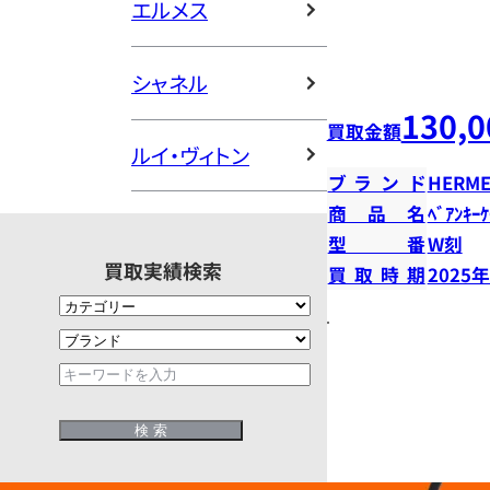
エルメス
シャネル
130,0
買取金額
ルイ・ヴィトン
ブランド
HERME
商品名
ﾍﾞｱﾝｷｰ
型番
W刻
買取実績検索
買取時期
2025