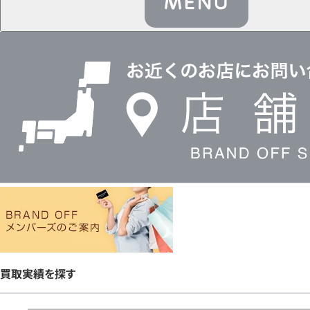
店
舗
検
索
買取実績を探す