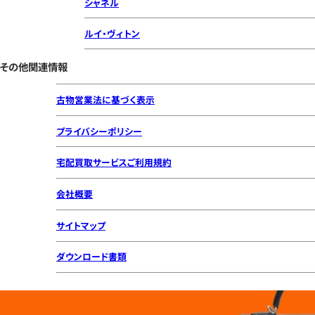
シャネル
ルイ・ヴィトン
その他関連情報
古物営業法に基づく表示
プライバシーポリシー
宅配買取サービスご利用規約
会社概要
サイトマップ
ダウンロード書類