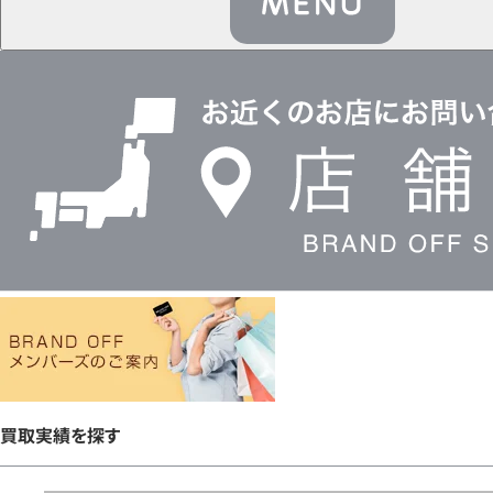
店
舗
検
索
買取実績を探す