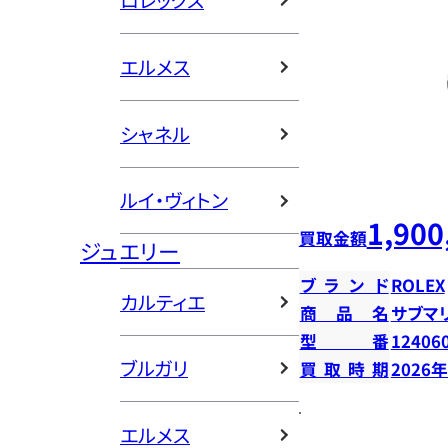
ロレックス
エルメス
シャネル
ルイ・ヴィトン
1,900
買取金額
ジュエリー
ブランド
ROLEX
カルティエ
商品名
サブマ
型番
12406
ブルガリ
買取時期
2026
エルメス