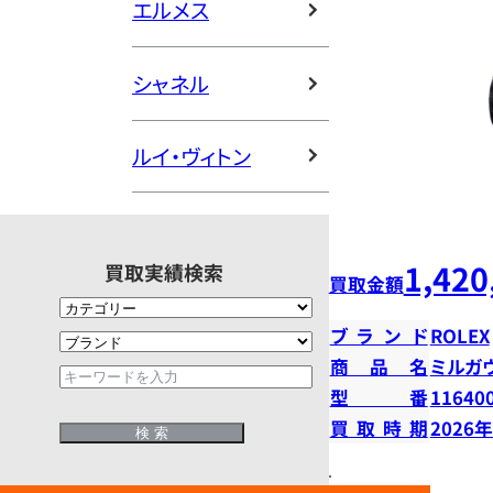
エルメス
シャネル
ルイ・ヴィトン
1,420
買取実績検索
買取金額
ブランド
ROLEX
商品名
ミルガ
型番
11640
買取時期
2026