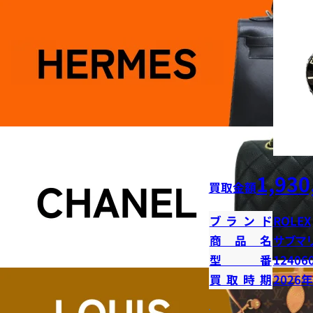
1,930
買取金額
ブランド
ROLEX
商品名
サブマ
型番
12406
買取時期
2026