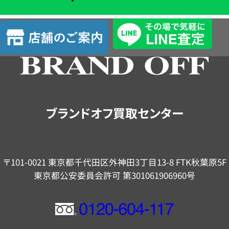
単
査
店
定
舗
の
ご
案
内
ブランドオフ買取センター
〒101-0021 東京都千代田区外神田3丁目13-8 FTK秋葉原5F
東京都公安委員会許可 第301061906960号
フ
リ