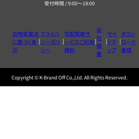
受付時間 / 9:00～18:00
ー
ダ
イ
会
古物営業法
プライバ
宅配買取サ
サイ
ダウン
ヤ
社
に基づく表
シーポリ
ービスご利用
トマ
ロード
ル
概
示
シー
規約
ップ
書類
0120604117
要
Copyright © K-Brand Off Co.,Ltd. All Rights Reserved.