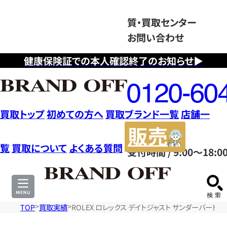
質・買取センター
お問い合わせ
健康保険証での本人確認終了のお知らせ▶
フ
リ
ー
ダ
買取トップ
初めての方へ
買取ブランド一覧
店舗一
イ
販
ヤ
売
覧
買取について
よくある質問
受付時間 / 9:00～18:0
ル
サ
0120604117
イ
ト
TOP
買取実績
ROLEX ロレックス デイトジャスト サンダーバード 