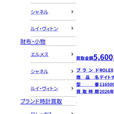
シャネル
ルイ・ヴィトン
財布・小物
エルメス
5,600
買取金額
ブランド
ROLEX
シャネル
商品名
デイト
型番
11650
ルイ・ヴィトン
買取時期
2026
ブランド時計買取