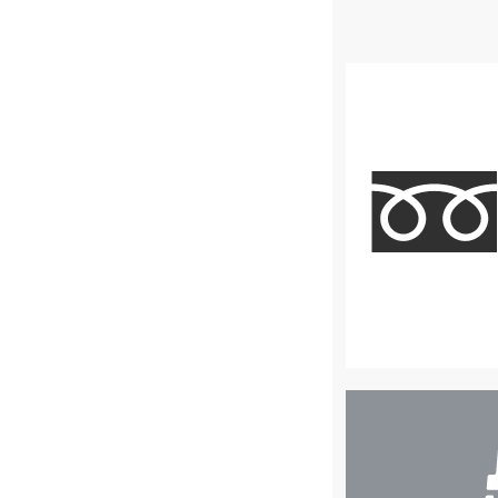
店
舗
検