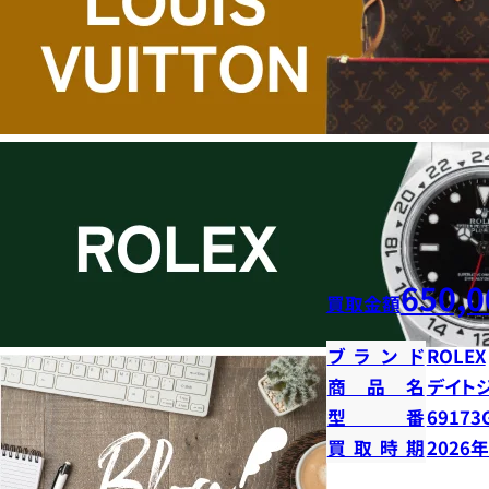
650,0
買取金額
ブランド
ROLEX
商品名
デイト
型番
69173
買取時期
2026