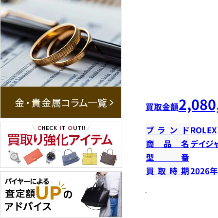
2,080
買取金額
ブランド
ROLEX
商品名
デイジ
型番
買取時期
2026