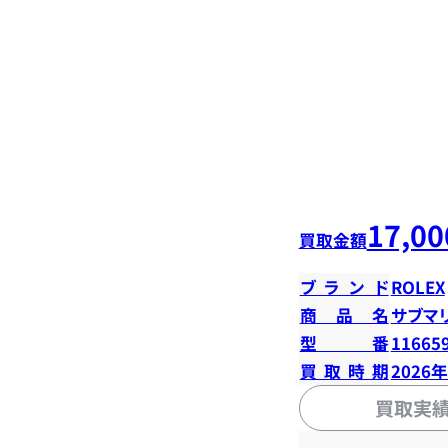
17,00
買取金額
ブランド
ROLEX
商品名
サブマ
型番
11665
買取時期
2026
買取実