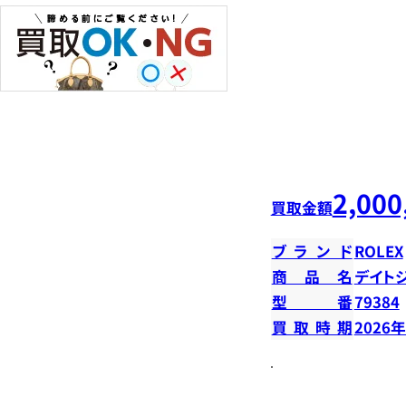
2,000
買取金額
ブランド
ROLEX
商品名
デイトジ
型番
79384
買取時期
2026