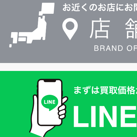
舗
検
索
買
取
価
格
は
LINE
簡