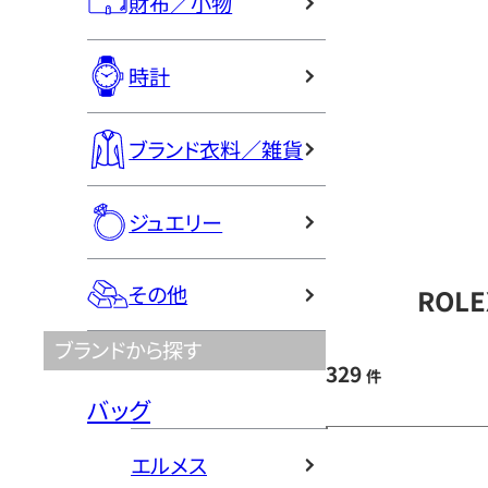
財布／小物
時計
ブランド衣料／雑貨
ジュエリー
その他
ROL
ブランドから探す
329
件
バッグ
エルメス