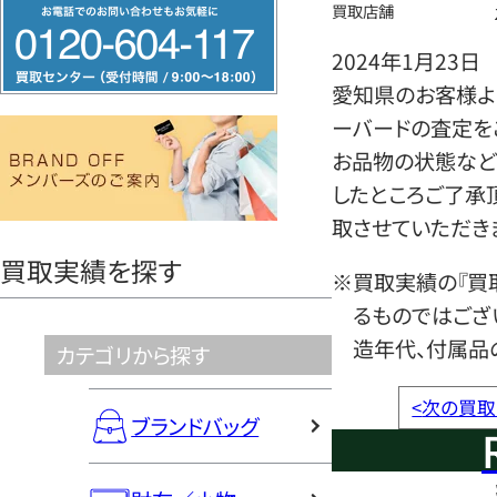
フ
買取店舗
リ
2024年1月23日
ー
愛知県のお客様より
ダ
ーバードの査定を
イ
お品物の状態など
ヤ
したところご了承
ル
取させていただき
0120604117
買取実績を探す
※買取実績の『買
るものではござ
造年代、付属品
カテゴリから探す
<
次の買取
ブランドバッグ