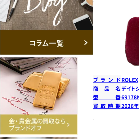
ブランド
ROLEX
商品名
デイト
型番
69178
買取時期
2026