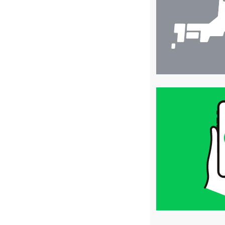
索
買
取
価
格
は
LINE
簡
単
査