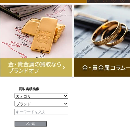
買取実績検索