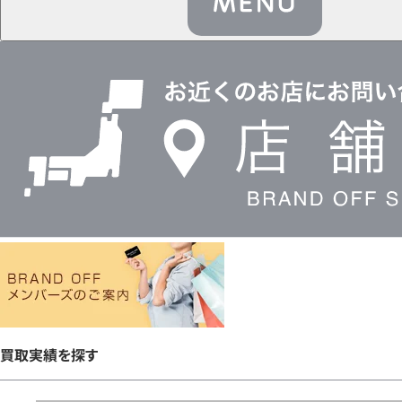
店
舗
検
索
買取実績を探す