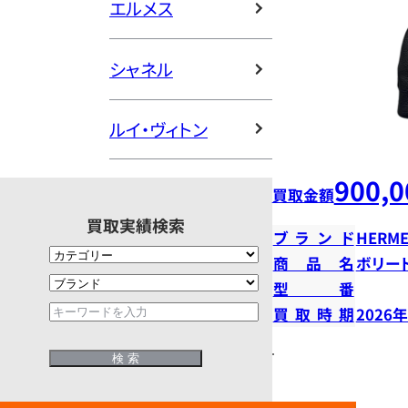
エルメス
シャネル
ルイ・ヴィトン
900,0
買取金額
買取実績検索
ブランド
HERME
商品名
ボリー
型番
買取時期
2026