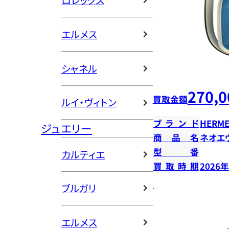
ロレックス
エルメス
シャネル
270,0
買取金額
ルイ・ヴィトン
ブランド
HERME
ジュエリー
商品名
ネオエ
型番
カルティエ
買取時期
2026
ブルガリ
エルメス