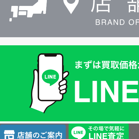
買
取
価
格
は
LINE
簡
単
査
店
定
舗