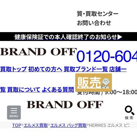
質・買取センター
お問い合わせ
健康保険証での本人確認終了のお知らせ▶
フ
リ
ー
ダ
買取トップ
初めての方へ
買取ブランド一覧
店舗一
イ
販
ヤ
売
覧
買取について
よくある質問
受付時間 / 9:00～18:0
ル
サ
0120604117
イ
ト
TOP
エルメス買取
エルメス バッグ買取
HERMES エルメス ピコ