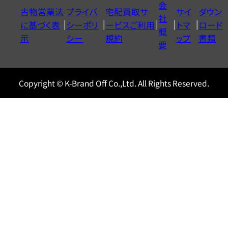
会
古物営業法
プライバ
宅配買取サ
サイ
ダウン
ヤ
社
に基づく表
シーポリ
ービスご利用
トマ
ロード
ル
概
示
シー
規約
ップ
書類
0120604117
要
Copyright © K-Brand Off Co.,Ltd. All Rights Reserved.