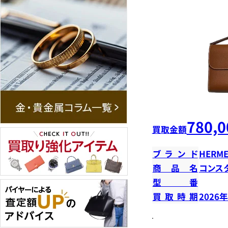
780,0
買取金額
ブランド
HERME
商品名
コンス
型番
買取時期
2026