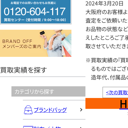
フ
2024年3月20日
リ
大阪府のお客様よ
ー
査定をご依頼いた
ダ
お品物の状態など
イ
えしたところご了
ヤ
取させていただき
ル
※買取実績の『買
0120604117
るものではござ
買取実績を探す
造年代、付属品
カテゴリから探す
<
次の買取
H
ブランドバッグ