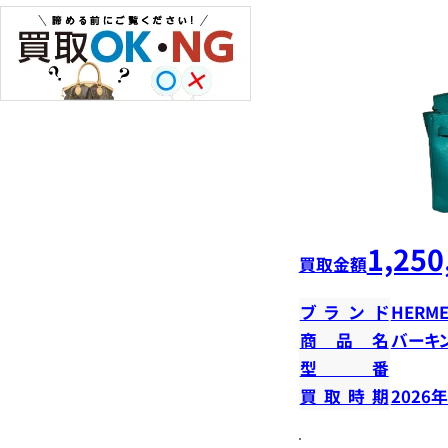
1,250
買取金額
ブランド
HERME
商品名
バーキン
型番
買取時期
2026