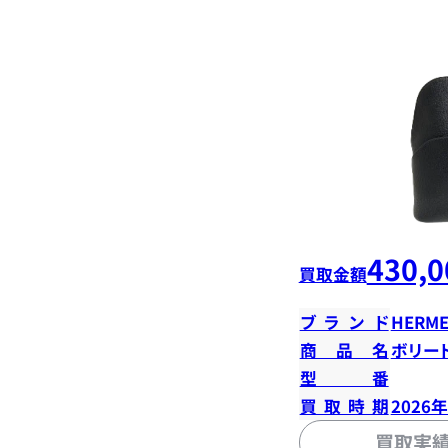
430,0
買取金額
ブランド
HERME
商品名
ボリード
型番
買取時期
2026
買取実