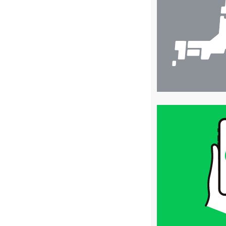
検
索
買
取
価
格
は
LINE
簡
単