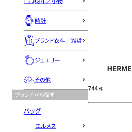
財布／小物
時計
ブランド衣料／雑貨
ジュエリー
HERM
その他
744
件
ブランドから探す
バッグ
エルメス