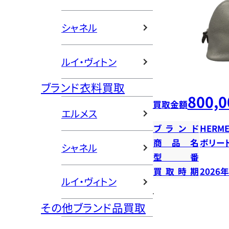
シャネル
ルイ・ヴィトン
ブランド衣料買取
800,0
買取金額
エルメス
ブランド
HERME
商品名
ボリー
シャネル
型番
買取時期
2026
ルイ・ヴィトン
その他ブランド品買取