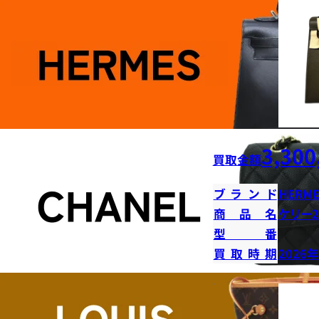
3,300
買取金額
ブランド
HERME
商品名
ケリー2
型番
買取時期
2026