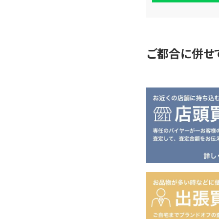
査
定
ご都合に併せ