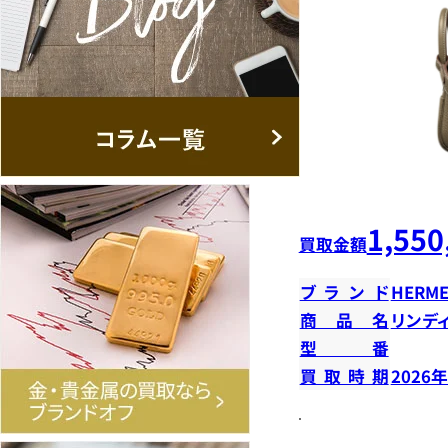
1,550
買取金額
ブランド
HERME
商品名
リンデ
型番
買取時期
2026