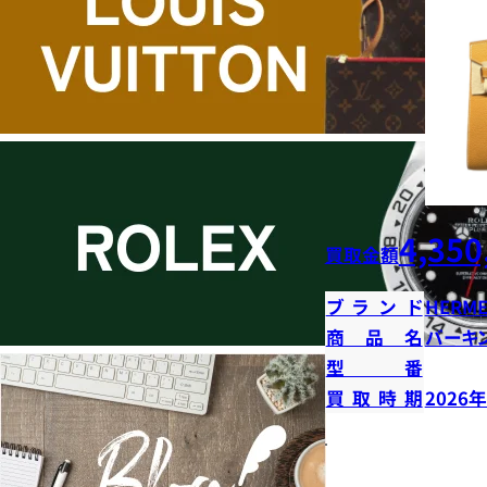
4,350
買取金額
ブランド
HERME
商品名
バーキン
型番
買取時期
2026