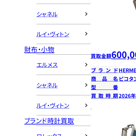
シャネル
ルイ・ヴィトン
財布・小物
600,0
買取金額
エルメス
ブランド
HERME
商品名
ピコタン
シャネル
型番
買取時期
2026
ルイ・ヴィトン
ブランド時計買取