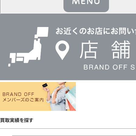
店
舗
検
索
買取実績を探す