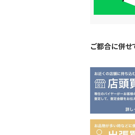
単
査
定
ご都合に併せ