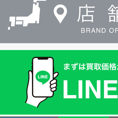
索
買
取
価
格
は
LINE
簡
単
査