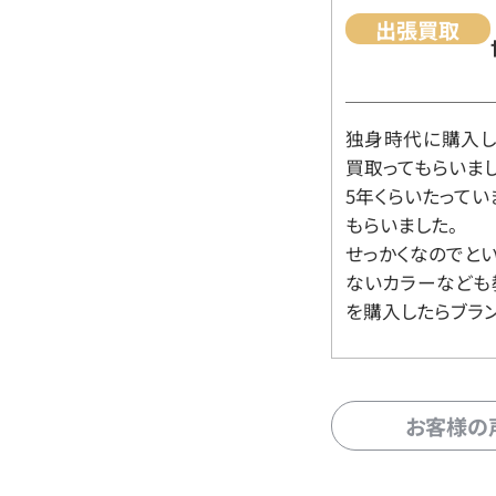
出張買取
独身時代に購入した
買取ってもらいま
5年くらいたって
もらいました。
せっかくなのでと
ないカラーなども
を購入したらブラ
お客様の