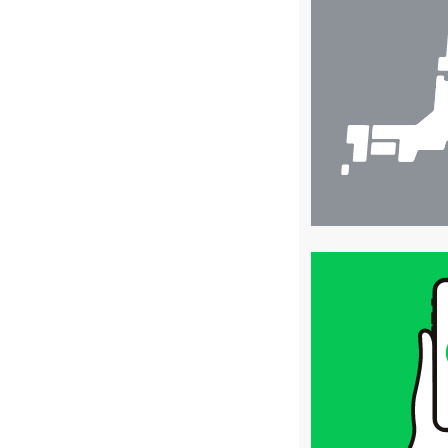
舗
検
索
買
取
価
格
は
LINE
簡