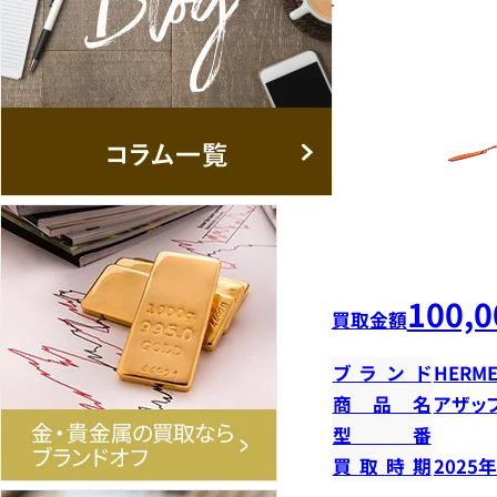
100,0
買取金額
ブランド
HERME
商品名
アザッ
型番
買取時期
2025