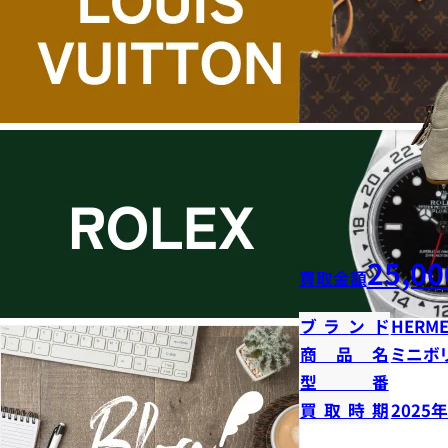
25,00
買取金額
ブランド
HERME
商品名
ミニボ
型番
買取時期
2025