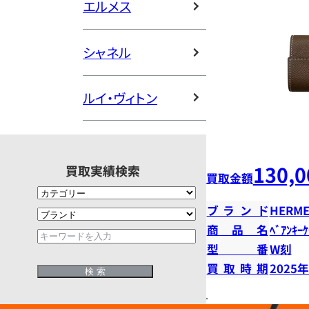
エルメス
シャネル
ルイ・ヴィトン
130,0
買取実績検索
買取金額
ブランド
HERME
商品名
ﾍﾞｱﾝｷｰ
型番
W刻
買取時期
2025