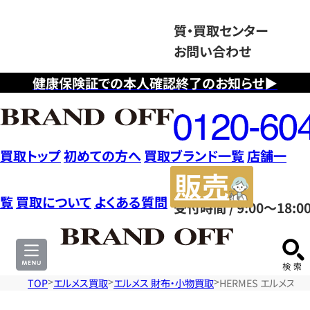
質・買取センター
お問い合わせ
健康保険証での本人確認終了のお知らせ▶
フ
リ
ー
ダ
買取トップ
初めての方へ
買取ブランド一覧
店舗一
イ
販
ヤ
売
覧
買取について
よくある質問
受付時間 / 9:00～18:0
ル
サ
0120604117
イ
ト
TOP
エルメス買取
エルメス 財布・小物買取
HERMES エルメス