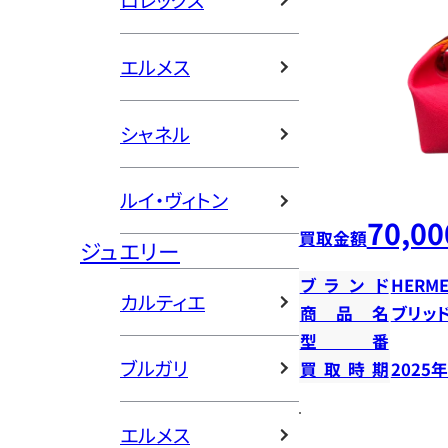
ロレックス
エルメス
シャネル
ルイ・ヴィトン
70,00
買取金額
ジュエリー
ブランド
HERME
カルティエ
商品名
ブリッ
型番
ブルガリ
買取時期
2025
エルメス