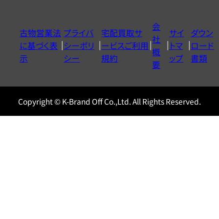
ダ
イ
会
古物営業法
プライバ
宅配買取サ
サイ
ダウン
ヤ
社
に基づく表
シーポリ
ービスご利用
トマ
ロード
ル
概
示
シー
規約
ップ
書類
0120604117
要
Copyright © K-Brand Off Co.,Ltd. All Rights Reserved.