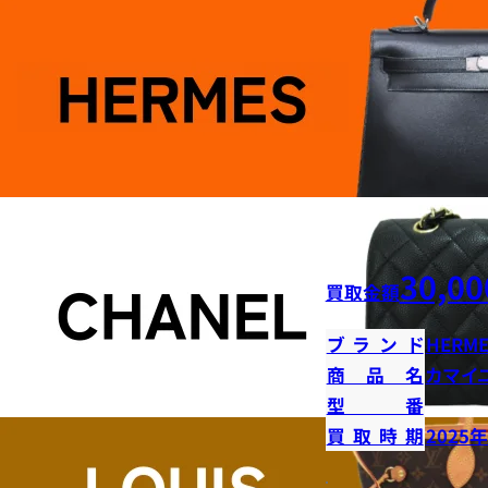
30,00
買取金額
ブランド
HERME
商品名
カマイ
型番
買取時期
2025