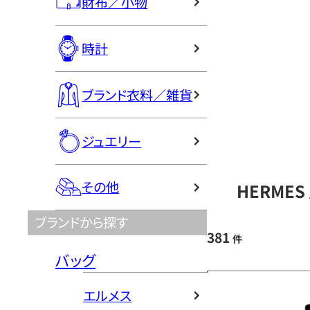
財布／小物
時計
ブランド衣料／雑貨
ジュエリー
その他
HERME
ブランドから探す
381
件
バッグ
エルメス