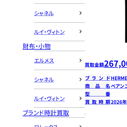
シャネル
ルイ・ヴィトン
財布・小物
エルメス
267,0
買取金額
ブランド
HERME
シャネル
商品名
ベアン
型番
ルイ・ヴィトン
買取時期
2026
ブランド時計買取