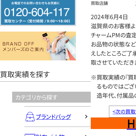
フ
買取店舗
リ
2024年6月4日
ー
滋賀県のお客様より
ダ
チャームPMの査
イ
お品物の状態など
ヤ
えしたところご了
ル
取させていただき
0120604117
買取実績を探す
※買取実績の『買
るものではござ
造年代、付属品
カテゴリから探す
<
次の買取
ブランドバッグ
H