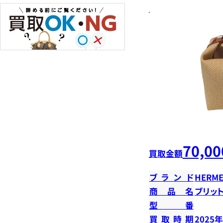
70,00
買取金額
ブランド
HERME
商品名
ブリット
型番
買取時期
2025