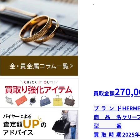
270,0
買取金額
ブランド
HERME
商品名
ケリー
型番
買取時期
2025