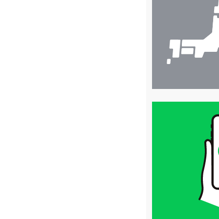
検
索
買
取
価
格
は
LINE
簡
単