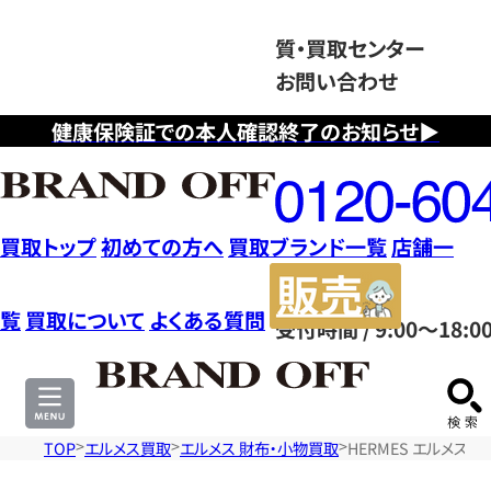
質・買取センター
お問い合わせ
健康保険証での本人確認終了のお知らせ▶
フ
リ
ー
ダ
買取トップ
初めての方へ
買取ブランド一覧
店舗一
イ
販
ヤ
売
覧
買取について
よくある質問
受付時間 / 9:00～18:0
ル
サ
0120604117
イ
ト
TOP
エルメス買取
エルメス 財布・小物買取
HERMES エルメス