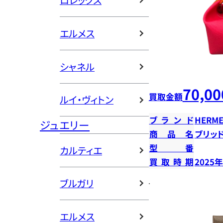
ロレックス
エルメス
シャネル
70,00
買取金額
ルイ・ヴィトン
ブランド
HERME
ジュエリー
商品名
ブリッ
型番
カルティエ
買取時期
2025
ブルガリ
エルメス