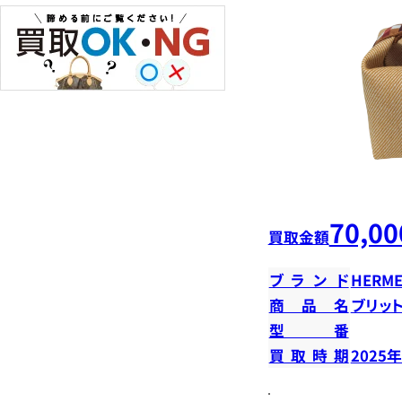
70,00
買取金額
ブランド
HERME
商品名
ブリット
型番
買取時期
2025