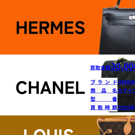
30,00
買取金額
ブランド
HERME
商品名
カマイ
型番
買取時期
2025