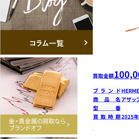
100,0
買取金額
ブランド
HERME
商品名
アザッ
型番
買取時期
2025