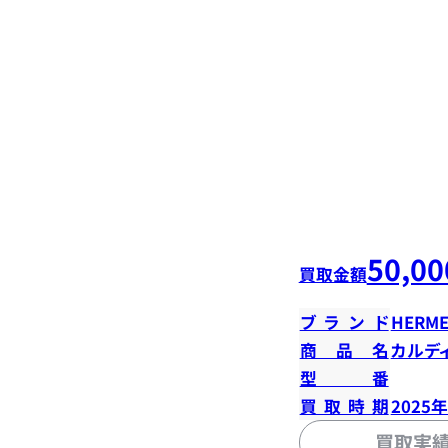
50,00
買取金額
ブランド
HERME
商品名
カルデ
型番
買取時期
2025
買取実