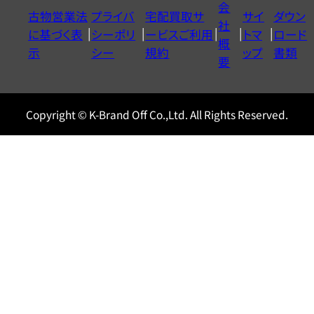
会
古物営業法
プライバ
宅配買取サ
サイ
ダウン
ヤ
社
に基づく表
シーポリ
ービスご利用
トマ
ロード
ル
概
示
シー
規約
ップ
書類
0120604117
要
Copyright © K-Brand Off Co.,Ltd. All Rights Reserved.