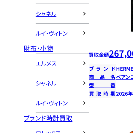
シャネル
ルイ・ヴィトン
財布・小物
267,0
買取金額
エルメス
ブランド
HERME
商品名
ベアン
シャネル
型番
買取時期
2026
ルイ・ヴィトン
ブランド時計買取