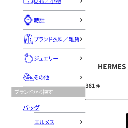
財布／小物
時計
ブランド衣料／雑貨
ジュエリー
HERME
その他
381
件
ブランドから探す
バッグ
エルメス