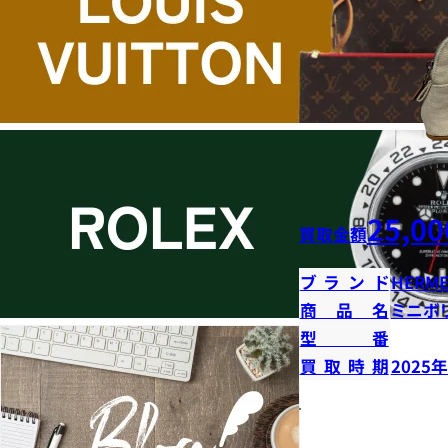
25,00
買取金額
ブランド
HERME
商品名
ミニボ
型番
買取時期
2025