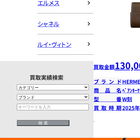
エルメス
シャネル
ルイ・ヴィトン
130,0
買取金額
買取実績検索
ブランド
HERME
商品名
ﾍﾞｱﾝｷｰ
型番
W刻
買取時期
2025