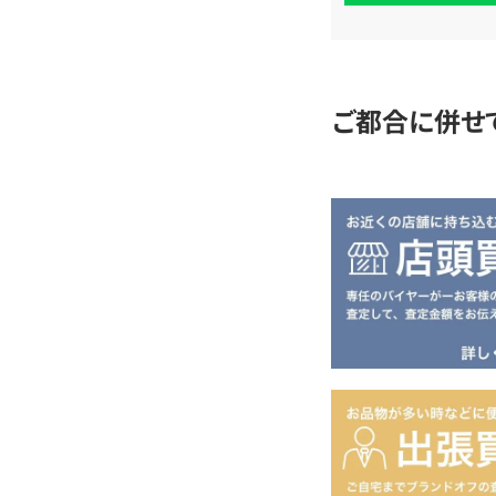
査
定
ご都合に併せ