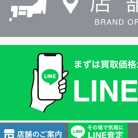
買
取
価
格
は
LINE
簡
単
査
店
定
舗