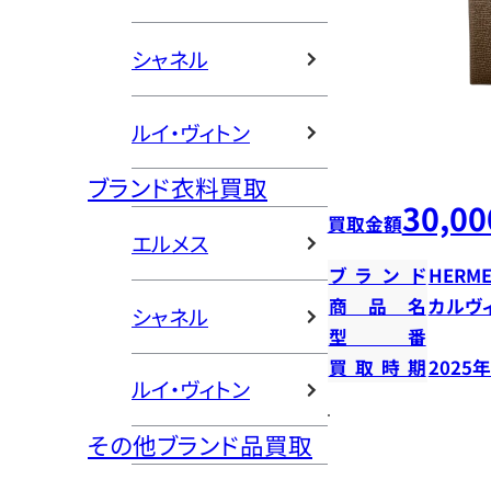
シャネル
ルイ・ヴィトン
ブランド衣料買取
30,00
買取金額
エルメス
ブランド
HERME
商品名
カルヴ
シャネル
型番
買取時期
2025
ルイ・ヴィトン
その他ブランド品買取