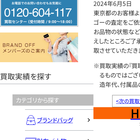
フ
2024年6月5日
リ
東京都のお客様よ
ー
ゴーの査定をご依
ダ
お品物の状態など
イ
えしたところご了
ヤ
取させていただき
ル
※買取実績の『買
0120604117
るものではござ
買取実績を探す
造年代、付属品
カテゴリから探す
<
次の買取
H
ブランドバッグ