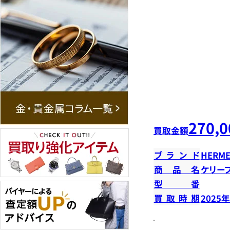
270,0
買取金額
ブランド
HERME
商品名
ケリー
型番
買取時期
2025