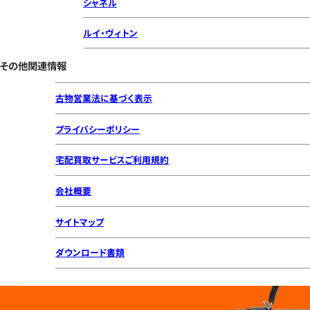
シャネル
ルイ・ヴィトン
その他関連情報
古物営業法に基づく表示
プライバシーポリシー
宅配買取サービスご利用規約
会社概要
サイトマップ
ダウンロード書類