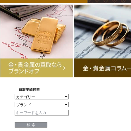
買取実績検索