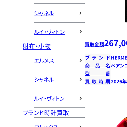
シャネル
ルイ・ヴィトン
267,0
買取金額
財布・小物
ブランド
HERME
エルメス
商品名
ベアン
型番
シャネル
買取時期
2026
ルイ・ヴィトン
ブランド時計買取