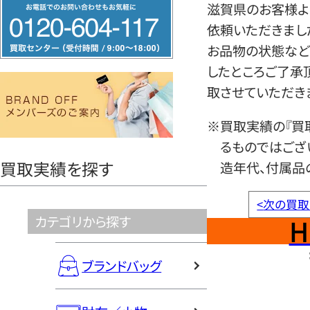
フ
滋賀県のお客様よ
リ
依頼いただきまし
ー
お品物の状態など
ダ
したところご了承
イ
取させていただき
ヤ
※買取実績の『買
ル
るものではござ
0120604117
買取実績を探す
造年代、付属品
<
次の買取
H
カテゴリから探す
ブランドバッグ