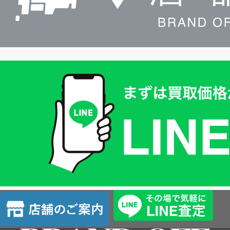
買
取
価
格
は
LINE
簡
単
査
店
定
舗
の