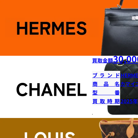
30,00
買取金額
ブランド
HERME
商品名
カマイ
型番
買取時期
2025