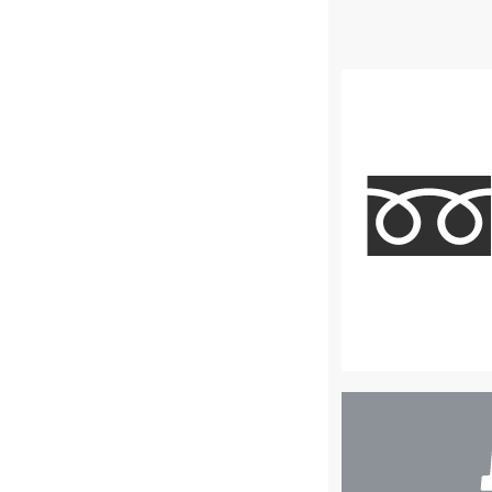
店
舗
検