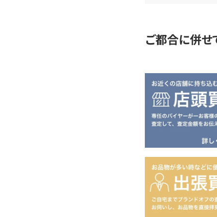
定
ご都合に併せ