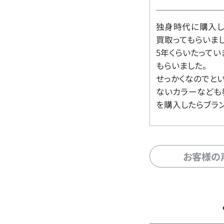
独身時代に購入した
買取ってもらいま
5年くらいたって
もらいました。
せっかくなのでと
ないカラーなども
を購入したらブラ
お客様の