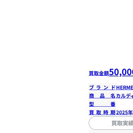
50,00
買取金額
ブランド
HERME
商品名
カルデ
型番
買取時期
2025
買取実