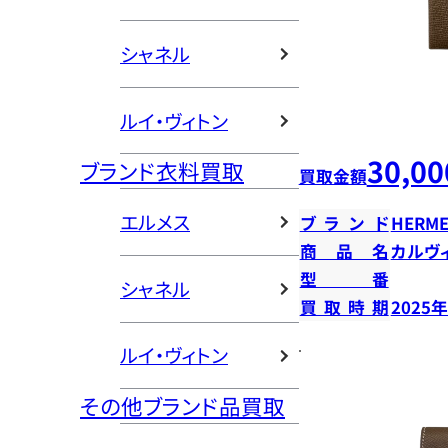
シャネル
ルイ・ヴィトン
30,00
ブランド衣料買取
買取金額
エルメス
ブランド
HERME
商品名
カルヴ
型番
シャネル
買取時期
2025
ルイ・ヴィトン
その他ブランド品買取