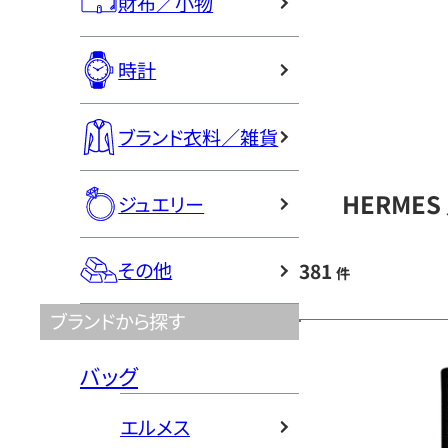
財布／小物
時計
ブランド衣料／雑貨
HERME
ジュエリー
その他
381
件
ブランドから探す
バッグ
エルメス