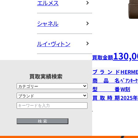
エルメス
シャネル
ルイ・ヴィトン
130,0
買取金額
ブランド
HERME
買取実績検索
商品名
ﾍﾞｱﾝｷｰ
型番
W刻
買取時期
2025