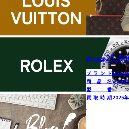
25,00
買取金額
ブランド
HERME
商品名
ミニボ
型番
買取時期
2025