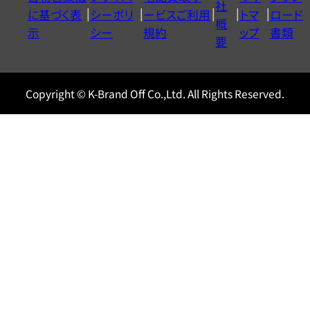
ヤ
社
に基づく表
シーポリ
ービスご利用
トマ
ロード
ル
概
示
シー
規約
ップ
書類
0120604117
要
Copyright © K-Brand Off Co.,Ltd. All Rights Reserved.