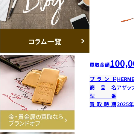
100,0
買取金額
ブランド
HERME
商品名
アザッ
型番
買取時期
2025