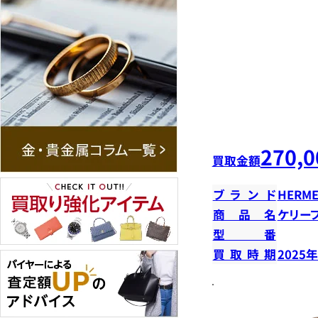
270,0
買取金額
ブランド
HERME
商品名
ケリー
型番
買取時期
2025