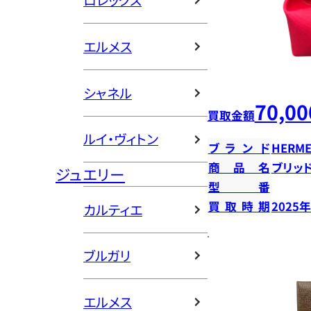
ロレックス
エルメス
シャネル
70,00
買取金額
ルイ・ヴィトン
ブランド
HERME
商品名
ブリッ
ジュエリー
型番
買取時期
2025
カルティエ
ブルガリ
エルメス