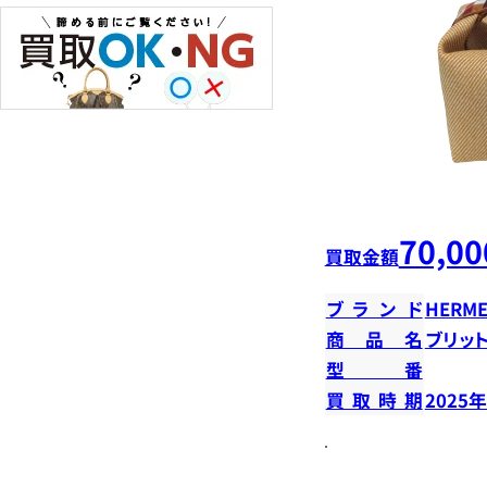
70,00
買取金額
ブランド
HERME
商品名
ブリット
型番
買取時期
2025