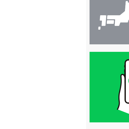
索
買
取
価
格
は
LINE
簡
単
査