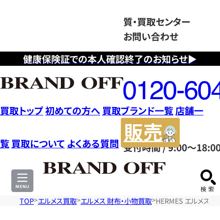
質・買取センター
お問い合わせ
健康保険証での本人確認終了のお知らせ▶
フ
リ
ー
ダ
買取トップ
初めての方へ
買取ブランド一覧
店舗一
イ
販
ヤ
売
覧
買取について
よくある質問
受付時間 / 9:00～18:0
ル
サ
0120604117
イ
ト
TOP
エルメス買取
エルメス 財布・小物買取
HERMES エルメス