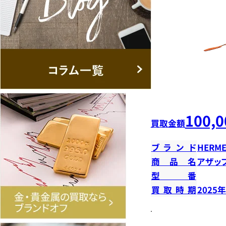
100,0
買取金額
ブランド
HERME
商品名
アザッ
型番
買取時期
2025