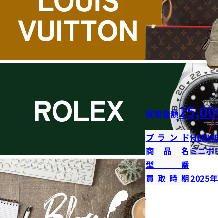
25,00
買取金額
ブランド
HERME
商品名
ミニボ
型番
買取時期
2025