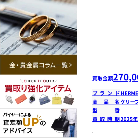
270,0
買取金額
ブランド
HERME
商品名
ケリー
型番
買取時期
2025