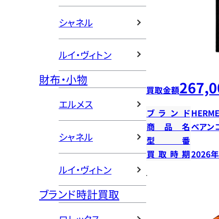
シャネル
ルイ・ヴィトン
財布・小物
267,0
買取金額
エルメス
ブランド
HERME
商品名
ベアン
シャネル
型番
買取時期
2026
ルイ・ヴィトン
ブランド時計買取