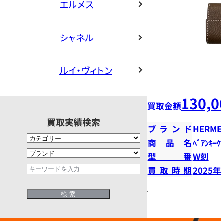
エルメス
シャネル
ルイ・ヴィトン
130,0
買取金額
買取実績検索
ブランド
HERME
商品名
ﾍﾞｱﾝｷｰ
型番
W刻
買取時期
2025