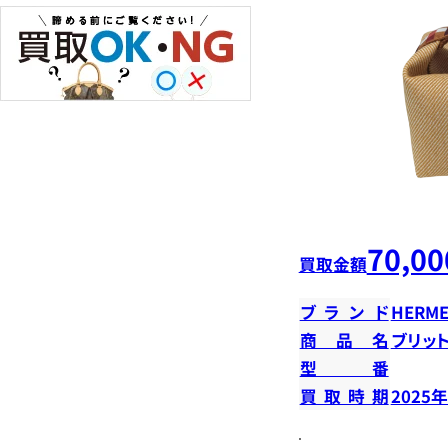
70,00
買取金額
ブランド
HERME
商品名
ブリット
型番
買取時期
2025