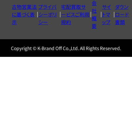
会
古物営業法
プライバ
宅配買取サ
サイ
ダウン
ヤ
社
に基づく表
シーポリ
ービスご利用
トマ
ロード
ル
概
示
シー
規約
ップ
書類
0120604117
要
Copyright © K-Brand Off Co.,Ltd. All Rights Reserved.