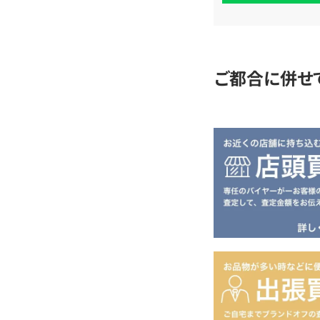
査
定
ご都合に併せ