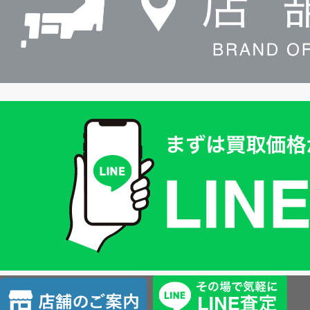
買
取
価
格
は
LINE
簡
単
査
店
定
舗