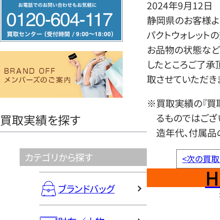
フ
2024年9月12日
リ
静岡県のお客様よ
ー
パクトウォレット
ダ
お品物の状態など
イ
したところご了承
ヤ
取させていただき
ル
※買取実績の『買
0120604117
るものではござ
買取実績を探す
造年代、付属品
カテゴリから探す
<
次の買取
H
ブランドバッグ