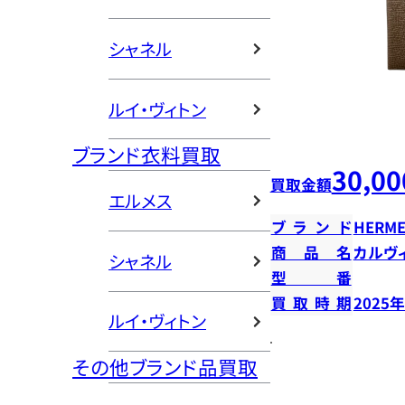
シャネル
ルイ・ヴィトン
ブランド衣料買取
30,00
買取金額
エルメス
ブランド
HERME
商品名
カルヴ
シャネル
型番
買取時期
2025
ルイ・ヴィトン
その他ブランド品買取