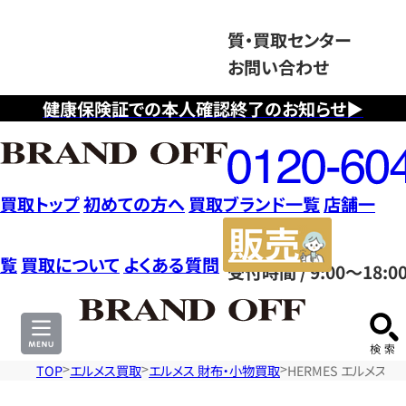
質・買取センター
お問い合わせ
健康保険証での本人確認終了のお知らせ▶
フ
リ
ー
ダ
買取トップ
初めての方へ
買取ブランド一覧
店舗一
イ
販
ヤ
売
覧
買取について
よくある質問
受付時間 / 9:00～18:0
ル
サ
0120604117
イ
ト
TOP
エルメス買取
エルメス 財布・小物買取
HERMES エルメス