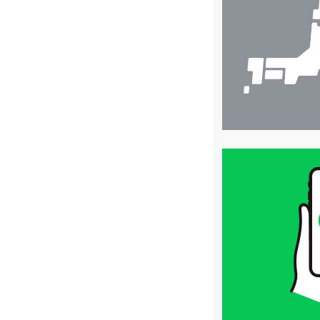
検
索
買
取
価
格
は
LINE
簡
単