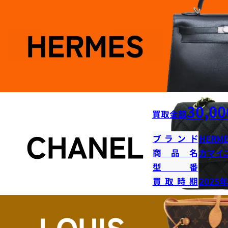
30,00
買取金額
ブランド
HERME
商品名
カマイ
型番
買取時期
2025