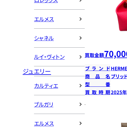
ロレックス
エルメス
シャネル
70,00
買取金額
ルイ・ヴィトン
ブランド
HERME
ジュエリー
商品名
ブリッ
型番
カルティエ
買取時期
2025
ブルガリ
エルメス