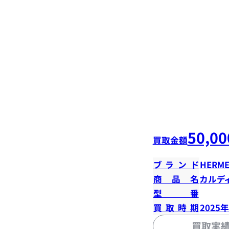
50,00
買取金額
ブランド
HERME
商品名
カルデ
型番
買取時期
2025
買取実