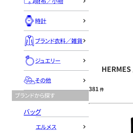
財布／小物
時計
ブランド衣料／雑貨
ジュエリー
HERME
その他
381
件
ブランドから探す
バッグ
エルメス